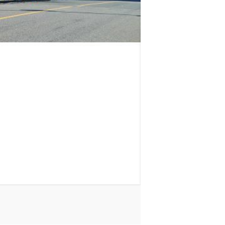
ロイヤルパークス品川
山手線
品川駅
徒歩
11
分
東京都港区