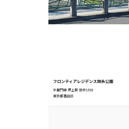
フロンティアレジデンス錦糸公園
半蔵門線
押上駅
徒歩
10
分
東京都墨田区