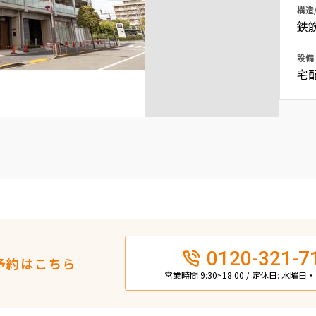
構造
込
新着募集情報
フリーレント
鉄
ペット可
設備
宅
コンシェルジュ付き
ブランドマンション
0120-321-7
予約はこちら
営業時間 9:30~18:00 / 定休日: 水曜