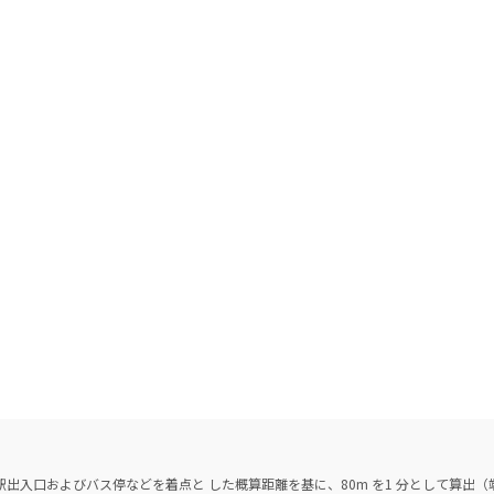
出入口およびバス停などを着点と した概算距離を基に、80m を1 分として算出