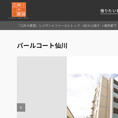
借りたい
「三井の賃貸」レジデントファーストトップ
区から探す
東京都下
About Us
借りたい
貸したい
資産活用
RESIDENT
SERVICE
パールコート仙川
FIRST CHANNEL
私たちレジデントファーストの思いや
厳選した都心の上質な賃貸マンションを数多
賃貸運営をお考えのオーナー様に
分譲マンションのご購入、売却の
レジデントファーストが提供する
ご提供するサービスをご紹介します
くご提案します
最適なプランをご提案します
ご相談も承ります
各種サービスをご紹介します
新しい住まいと暮らしの探しに関わる
様々な情報を発信します