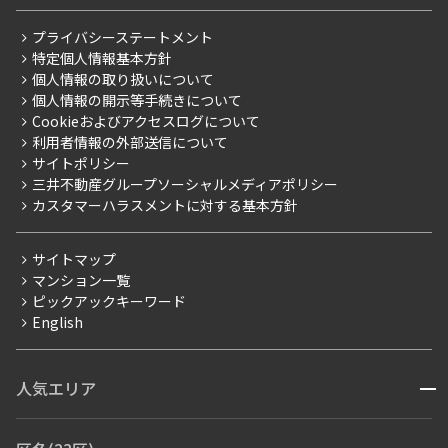
レジデントファーストについて
RESIDENT FIRST MEMBERS登録
RESIDENT FIRST MEMBERS登録
こだわりから探す
プライバシーステートメント
会社情報
ご入居・提携サービス
特定個人情報基本方針
こだわり一覧
事業案内
個人情報の取り扱いについて
お部屋探しからご契約まで
プレミアムマンション
個人情報の開示等手続きについて
採用情報
よくあるご質問
Cookieおよびアクセスログについて
新築
ニュースリリース
社宅紹介
利用者情報の外部送信について
当社限定（港区・渋谷区）
サイトポリシー
お問い合わせ
【仲介会社様向け】当社仲介事業部取り扱い物件入居申込
三井不動産グループソーシャルメディアポリシー
当社限定（港区・渋谷区以外）
カスタマーハラスメントに対する基本方針
三井不動産企画
分譲賃貸
サイトマップ
賃料改定
マンション一覧
ピックアックキーワード
フリーレント
English
ペット可
コンシェルジュ付き
人気エリア
開閉
ブランドマンション
赤坂・六本木
広尾・麻布・麻布十番
虎ノ門・麻布台