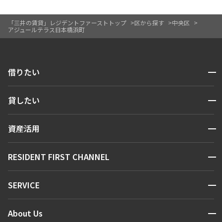
「三井の賃貸」レジデントファーストトップ
区から探す
中央区
アジュールテラス日本橋浜町
開閉
借りたい
検索する
開閉
貸したい
人気エリアから探す
賃貸運営
区から探す
開閉
資産活用
お問い合わせ
駅・沿線から探す
販売マンション
地図から探す
開閉
RESIDENT FIRST CHANNEL
お問い合わせ
キーワードから探す
NEWS
開閉
SERVICE
新着情報から探す
マンションレポート
ニュースから探す
営業窓口
商店街のある暮らし
開閉
About Us
新着募集情報
会員ページ
住まいのコラム