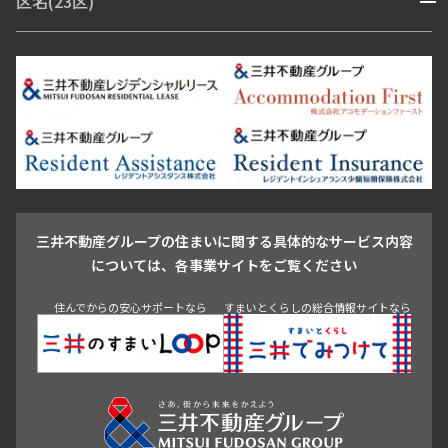
区名(23区)
開閉
青山・表参道・原宿
白金・目黒
高輪・五反田・大崎
恵比寿・代官山・中目黒
渋谷・松濤・代々木上原
番町・四谷・九段
港区
渋谷区
中央区
新宿区
文京区
千代田区
目黒区
日本橋・銀座
市ヶ谷・神楽坂・飯田橋
三田・芝・浜松町
品川区
世田谷区
大田区
江東区
台東区
墨田区
中野区
芝浦・汐留・品川
月島・勝どき・豊洲
本郷・春日・小石川
豊島区
杉並区
板橋区
北区
練馬区
荒川区
足立区
新宿・代々木
目白・高田馬場・早稲田
中野・荻窪
葛飾区
江戸川区
池尻大橋・三軒茶屋
祐天寺・学芸大学・自由が丘
駒沢・用賀・二子玉川
成城・砧
池袋・板橋・王子
戸越・大井・蒲田
三井不動産グループの住まいに関する具体的なサービス内容
青山
渋谷
東京・大手町
新宿
品川
目黒・中目黒
については、各事業サイトをご覧ください
神田・御茶ノ水・秋葉原
初台・幡ヶ谷・笹塚
住んでからの安心サポートなら
すまいとくらしの総合情報サイトなら