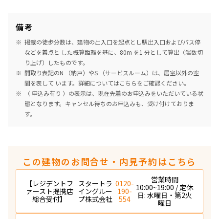
備考
掲載の徒歩分数は、建物の出入口を起点とし駅出入口およびバス停
などを着点と した概算距離を基に、80m を1 分として算出（端数切
り上げ）したものです。
間取り表記のN （納戸）やS （サービスルーム）は、居室以外の空
間を表して います。詳細については
こちら
をご確認ください。
（ 申込み有り ）の表示は、現在先着のお申込みをいただいている状
態となります。キャンセル待ちのお申込みも、受け付けておりま
す。
この建物のお問合せ・内見予約はこちら
営業時間
【レジデントフ
スタートラ
0120-
10:00~19:00 / 定休
ァースト提携店
イングルー
190-
日: 水曜日・第2火
総合受付】
プ株式会社
554
曜日