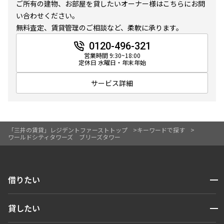
ご所有の建物、お部屋を貸したいオーナー様はこちらにお問
10分以内
15分以内
い合わせください。
無料査定、賃貸管理のご相談など、柔軟に承ります。
他条件
0120-496-321
営業時間 9:30~18:00
当社限定物件
定休日 水曜日・年末年始
専任物件
三井の賃貸物件
サービス詳細
申込無し物件のみ表示
ペット可・相談
楽器可・相談
「三井の賃貸」レジデントファーストトップ
キーワードで探す
ワールドシティタワーズ ブリーズタワー
入居可能日
開閉
借りたい
検索する
より詳細な絞り込み
開閉
貸したい
人気エリアから探す
建物施設やお部屋の設備、方位、階数などの絞り込みが