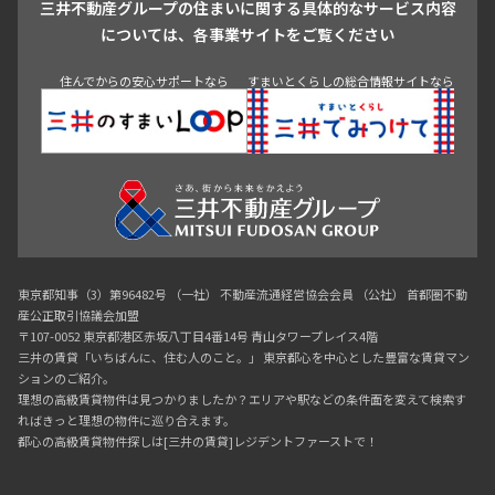
三井不動産グループの住まいに関する具体的なサービス内容
青山
渋谷
東京・大手町
新宿
品川
目黒・中目黒
については、各事業サイトをご覧ください
神田・御茶ノ水・秋葉原
初台・幡ヶ谷・笹塚
住んでからの安心サポートなら
すまいとくらしの総合情報サイトなら
東京都知事（3）第96482号 （一社） 不動産流通経営協会会員 （公社） 首都圏不動
産公正取引協議会加盟
〒107-0052 東京都港区赤坂八丁目4番14号 青山タワープレイス4階
三井の賃貸「いちばんに、住む人のこと。」 東京都心を中心とした豊富な賃貸マン
ションのご紹介。
理想の高級賃貸物件は見つかりましたか？エリアや駅などの条件面を変えて検索す
ればきっと理想の物件に巡り合えます。
都心の高級賃貸物件探しは[三井の賃貸]レジデントファーストで！