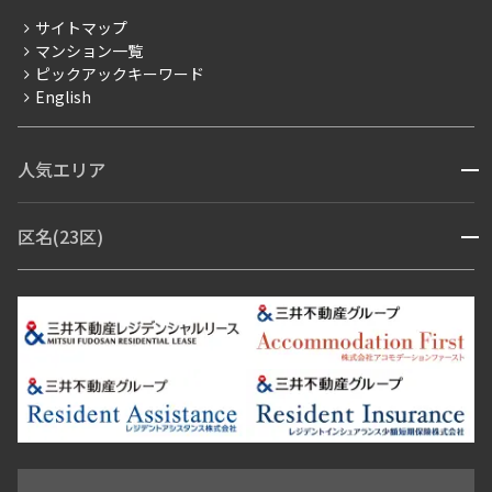
分譲賃貸
サイトマップ
賃料改定
マンション一覧
ピックアックキーワード
フリーレント
English
ペット可
コンシェルジュ付き
人気エリア
開閉
ブランドマンション
赤坂・六本木
広尾・麻布・麻布十番
虎ノ門・麻布台
区名(23区)
開閉
青山・表参道・原宿
白金・目黒
高輪・五反田・大崎
恵比寿・代官山・中目黒
渋谷・松濤・代々木上原
番町・四谷・九段
港区
渋谷区
中央区
新宿区
文京区
千代田区
目黒区
日本橋・銀座
市ヶ谷・神楽坂・飯田橋
三田・芝・浜松町
品川区
世田谷区
大田区
江東区
台東区
墨田区
中野区
芝浦・汐留・品川
月島・勝どき・豊洲
本郷・春日・小石川
豊島区
杉並区
板橋区
北区
練馬区
荒川区
足立区
新宿・代々木
目白・高田馬場・早稲田
中野・荻窪
葛飾区
江戸川区
池尻大橋・三軒茶屋
祐天寺・学芸大学・自由が丘
駒沢・用賀・二子玉川
成城・砧
池袋・板橋・王子
戸越・大井・蒲田