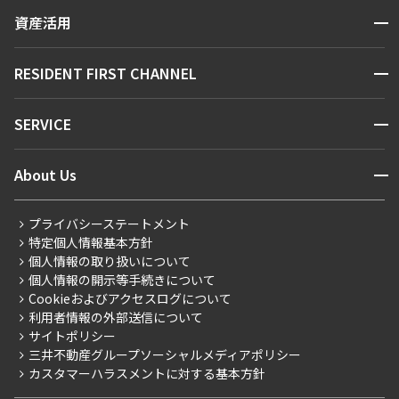
賃貸運営
区から探す
できます
開閉
資産活用
お問い合わせ
駅・沿線から探す
販売マンション
地図から探す
設定する
開閉
RESIDENT FIRST CHANNEL
お問い合わせ
キーワードから探す
NEWS
開閉
SERVICE
新着情報から探す
マンションレポート
検索対象お部屋数
ニュースから探す
営業窓口
商店街のある暮らし
開閉
About Us
0
件
新着募集情報
会員ページ
住まいのコラム
レジデントファーストについて
RESIDENT FIRST MEMBERS登録
RESIDENT FIRST MEMBERS登録
お部屋を再検索
こだわりから探す
プライバシーステートメント
会社情報
ご入居・提携サービス
特定個人情報基本方針
こだわり一覧
事業案内
個人情報の取り扱いについて
お部屋探しからご契約まで
プレミアムマンション
個人情報の開示等手続きについて
採用情報
よくあるご質問
Cookieおよびアクセスログについて
新築
ニュースリリース
社宅紹介
利用者情報の外部送信について
当社限定（港区・渋谷区）
サイトポリシー
お問い合わせ
【仲介会社様向け】当社仲介事業部取り扱い物件入居申込
三井不動産グループソーシャルメディアポリシー
当社限定（港区・渋谷区以外）
カスタマーハラスメントに対する基本方針
三井不動産企画