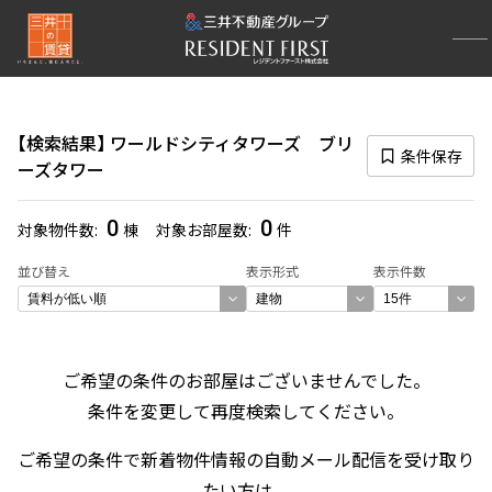
再検索ナビゲーション
検索結果の絞り込み
検索結果
ワールドシティタワーズ ブリ
賃料
条件保存
ーズタワー
〜
0
0
対象物件数
棟
対象お部屋数
件
管理費/共益費含む
並び替え
表示形式
表示件数
礼金なし
敷金なし
礼金１ヶ月以下
フリーレント付き
ご希望の条件のお部屋はございませんでした。
条件を変更して再度検索してください。
間取り
ご希望の条件で新着物件情報の自動メール配信を受け取り
1R〜1K
1DK〜1LDK
2LDK
3LDK
たい方は、