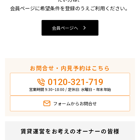
4LDK〜
会員ページに希望条件を登録のうえご利用ください。
専有面積
会員ページへ
〜
築年数
お問合せ・内見予約はこちら
指定なし
新築
0120-321-719
1年以内
3年以内
5年以内
10年以内
営業時間 9:30~18:00 / 定休日: 水曜日・年末年始
15年以内
20年以内
25年以内
30年以内
フォームから
お問合せ
駅から徒歩
賃貸運営をお考えのオーナーの皆様
指定なし
1分以内
3分以内
5分以内