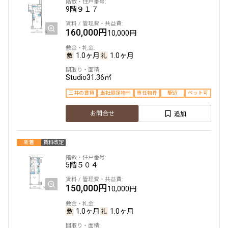
9階
９１７
160,000円
10,000円
1.0ヶ月
1.0ヶ月
Studio
31.36㎡
三井の賃貸
当社限定物件
専任物件
駅近
ペット可
追加
お問合せ
新着
賃料改定
5階
５０４
150,000円
10,000円
1.0ヶ月
1.0ヶ月