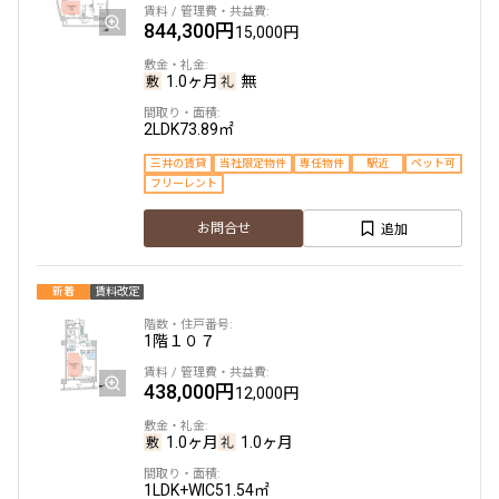
844,300円
15,000円
1.0ヶ月
無
2LDK
73.89㎡
三井の賃貸
当社限定物件
専任物件
駅近
ペット可
フリーレント
追加
お問合せ
新着
賃料改定
1階
１０７
438,000円
12,000円
1.0ヶ月
1.0ヶ月
1LDK+WIC
51.54㎡