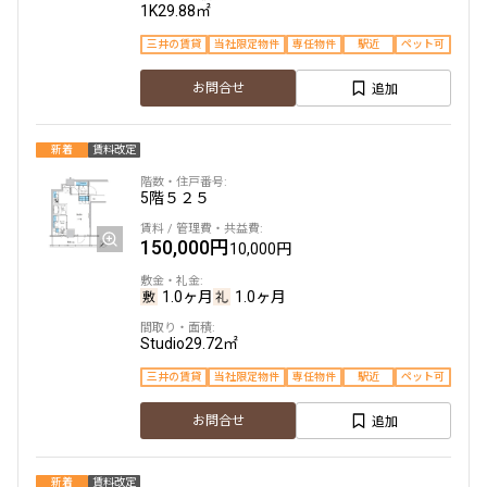
1K
29.88㎡
三井の賃貸
当社限定物件
専任物件
駅近
ペット可
追加
お問合せ
新着
賃料改定
5階
５２５
150,000円
10,000円
1.0ヶ月
1.0ヶ月
Studio
29.72㎡
三井の賃貸
当社限定物件
専任物件
駅近
ペット可
追加
お問合せ
新着
賃料改定