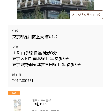
三井の賃貸
当社限定物件
専任物件
駅近
ペット可
オリジナルサイト
追加
お問合せ
住所
東京都品川区上大崎3-1-2
交通
ＪＲ 山手線 目黒 徒歩3分
東京メトロ 南北線 目黒 徒歩3分
東京都交通局 都営三田線 目黒 徒歩3分
竣工日
2017年09月
新着
19階
1909