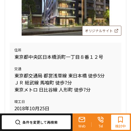
オリジナルサイト
住所
東京都中央区日本橋浜町一丁目８番１２号
交通
東京都交通局 都営浅草線 東日本橋 徒歩5分
ＪＲ 総武線 馬喰町 徒歩7分
東京メトロ 日比谷線 人形町 徒歩7分
竣工日
2018年10月25日
0120-321-719
9:30~18:00（水曜定休）
条件を変更して再検索
新着
賃料改定
Web
Tel
検討中