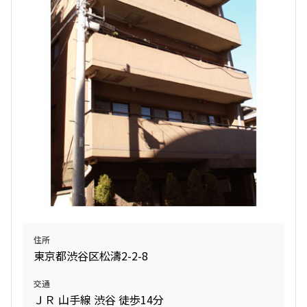
追加
お問合せ
131,000円
10,000円
1.0ヶ月
1.0ヶ月
16階
１６１７
Studio
25.65㎡
313,000円
10,000円
三井の賃貸
当社限定物件
専任物件
駅近
ペット可
追加
お問合せ
1.0ヶ月
1.0ヶ月
2LDK
65.55㎡
三井の賃貸
当社限定物件
専任物件
ペット可
タワー
5階
５２６
追加
お問合せ
225,000円
12,000円
住所
東京都渋谷区松濤2-2-8
1.0ヶ月
1.0ヶ月
8階
８１９
交通
1LDK+SIC
46.10㎡
ＪＲ 山手線 渋谷 徒歩14分
284,000円