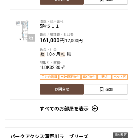
5階
５１１
161,000円
12,000円
1.0ヶ月
無
1LDK
32.30㎡
三井の賃貸
当社限定物件
専任物件
駅近
ペット可
追加
お問合せ
すべてのお部屋を表示
賃料改定
パークアクシス滝野川ラ ブリーズ