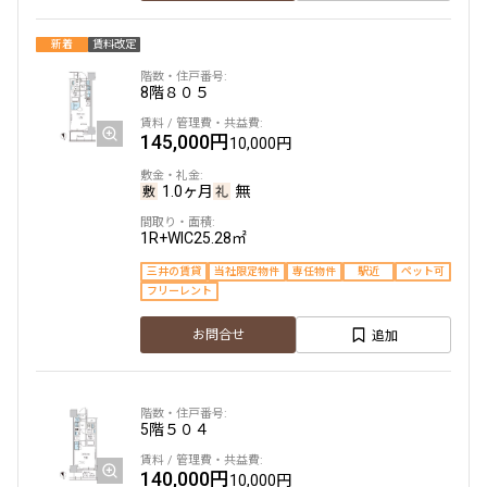
新着
賃料改定
他条件
8階
８０５
当社限定物件
専任物件
145,000円
10,000円
三井の賃貸物件
申込無し物件のみ表示
ペット可・相談
1.0ヶ月
無
楽器可・相談
1R+WIC
25.28㎡
三井の賃貸
当社限定物件
専任物件
駅近
ペット可
入居可能日
フリーレント
追加
お問合せ
より詳細な絞り込み
5階
５０４
建物施設やお部屋の設備、方位、階数などの絞り込みが
140,000円
10,000円
できます