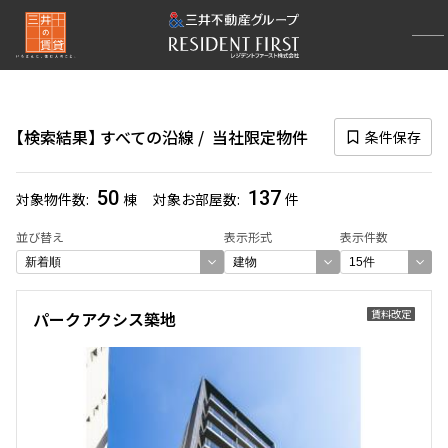
再検索ナビゲーション
路線図一覧
検索結果
すべての沿線
当社限定物件
条件保存
選択中の路線
すべての沿線
(4728)
50
137
対象物件数
棟
対象お部屋数
件
一覧から選び直す
並び替え
表示形式
表示件数
選び方を変更する
賃料改定
パークアクシス築地
検索対象お部屋数
137
件
お部屋を再検索