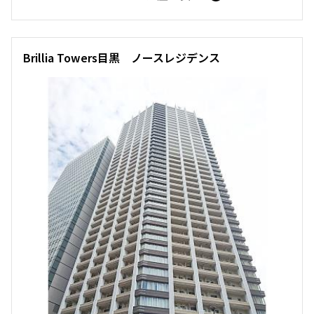
10階
１０１８
追加
お問合せ
228,000円
12,000円
Brillia Towers目黒 ノースレジデンス
18階
１８１６
1.0ヶ月
無
226,000円
1LDK+WIC+SIC
46.24㎡
5,000円
三井の賃貸
当社限定物件
専任物件
駅近
ペット可
1.0ヶ月
1.0ヶ月
追加
お問合せ
1LDK
44.55㎡
三井の賃貸
当社限定物件
専任物件
ペット可
タワー
賃料改定
礼金改定
追加
お問合せ
12階
１２０８
162,000円
12,000円
1.0ヶ月
無
1DK+Sto+SIC
34.44㎡