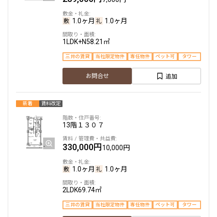
1DK+SIC
34.07㎡
1.0ヶ月
1.0ヶ月
三井の賃貸
当社限定物件
専任物件
駅近
ペット可
追加
お問合せ
1LDK+N
58.21㎡
三井の賃貸
当社限定物件
専任物件
ペット可
タワー
追加
お問合せ
15階
１５０８
168,000円
新着
賃料改定
12,000円
13階
１３０７
1.0ヶ月
1.0ヶ月
330,000円
1DK+Sto+SIC
34.44㎡
10,000円
三井の賃貸
当社限定物件
専任物件
駅近
ペット可
1.0ヶ月
1.0ヶ月
追加
お問合せ
2LDK
69.74㎡
三井の賃貸
当社限定物件
専任物件
ペット可
タワー