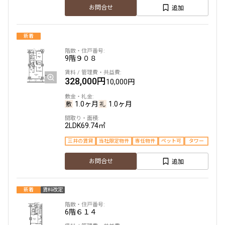
15階
１５０７
追加
お問合せ
168,000円
12,000円
新着
1.0ヶ月
1.0ヶ月
9階
９０８
1DK+SIC
34.07㎡
328,000円
10,000円
三井の賃貸
当社限定物件
専任物件
駅近
ペット可
1.0ヶ月
1.0ヶ月
追加
お問合せ
2LDK
69.74㎡
三井の賃貸
当社限定物件
専任物件
ペット可
タワー
13階
１３１０
追加
お問合せ
175,000円
12,000円
新着
賃料改定
1.0ヶ月
1.0ヶ月
6階
６１４
1DK+SIC
34.44㎡