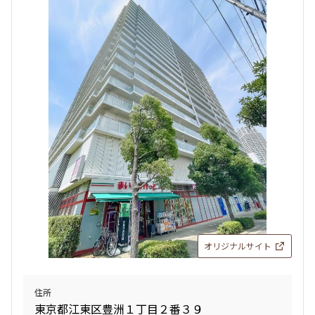
3LDK+DEN+WIC+SIC
108.45㎡
三井の賃貸
当社限定物件
専任物件
駅近
ペット可
追加
お問合せ
10階
１０１４
173,000円
12,000円
1.0ヶ月
1.0ヶ月
1DK+Sto+SIC
34.44㎡
オリジナルサイト
三井の賃貸
当社限定物件
専任物件
駅近
ペット可
追加
お問合せ
住所
東京都江東区豊洲１丁目２番３９