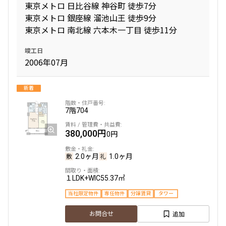
東京メトロ 日比谷線 神谷町 徒歩7分
東京メトロ 銀座線 溜池山王 徒歩9分
東京メトロ 南北線 六本木一丁目 徒歩11分
竣工日
2006年07月
新着
7階
704
380,000円
0円
2.0ヶ月
1.0ヶ月
１LDK+WIC
55.37㎡
当社限定物件
専任物件
分譲賃貸
タワー
追加
お問合せ