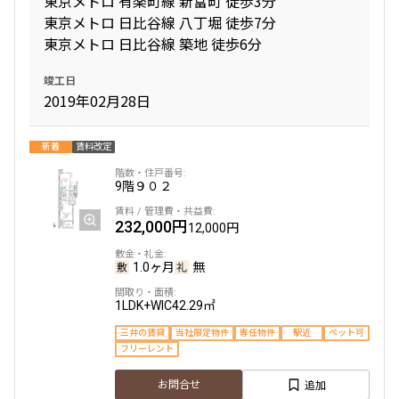
東京メトロ 有楽町線 新富町 徒歩3分
東京メトロ 日比谷線 八丁堀 徒歩7分
東京メトロ 日比谷線 築地 徒歩6分
専有面積
竣工日
〜
2019年02月28日
新着
賃料改定
築年数
9階
９０２
指定なし
新築
1年以内
3年以内
232,000円
5年以内
10年以内
12,000円
15年以内
20年以内
25年以内
30年以内
1.0ヶ月
無
1LDK+WIC
42.29㎡
駅から徒歩
三井の賃貸
当社限定物件
専任物件
駅近
ペット可
フリーレント
指定なし
1分以内
3分以内
5分以内
追加
お問合せ
10分以内
15分以内