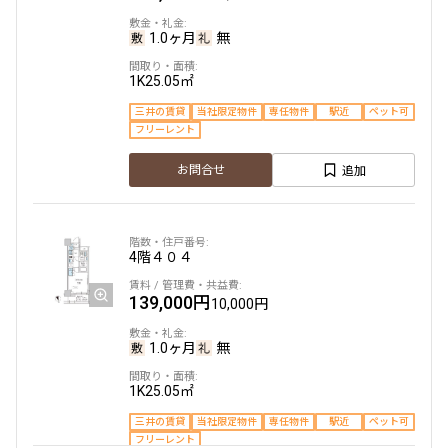
1.0ヶ月
無
設定する
1K
25.05㎡
三井の賃貸
当社限定物件
専任物件
駅近
ペット可
フリーレント
検索対象お部屋数
追加
137
お問合せ
件
お部屋を再検索
4階
４０４
139,000円
10,000円
1.0ヶ月
無
1K
25.05㎡
三井の賃貸
当社限定物件
専任物件
駅近
ペット可
フリーレント