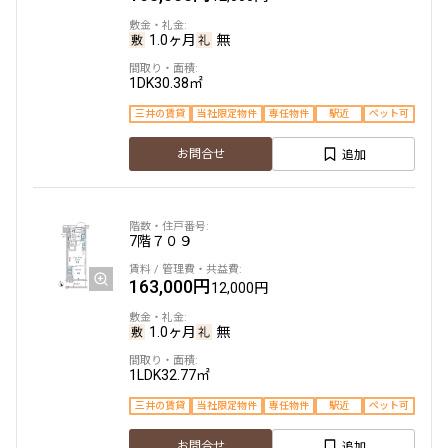
1.0ヶ月
無
1DK
30.38㎡
三井の賃貸
当社限定物件
専任物件
駅近
ペット可
追加
お問合せ
7階
７０９
163,000円
12,000円
1.0ヶ月
無
1LDK
32.77㎡
三井の賃貸
当社限定物件
専任物件
駅近
ペット可
追加
お問合せ