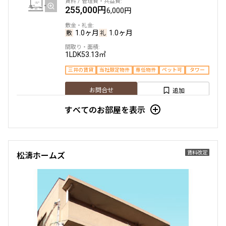
255,000円
6,000円
三井の賃貸
当社限定物件
専任物件
駅近
ペット可
追加
お問合せ
1.0ヶ月
1.0ヶ月
1LDK
53.13㎡
三井の賃貸
当社限定物件
専任物件
ペット可
タワー
4階
４２４
追加
お問合せ
130,000円
10,000円
すべてのお部屋を表示
1.0ヶ月
1.0ヶ月
8階
８１３
Studio
25.65㎡
賃料改定
松濤ホームズ
294,000円
7,000円
三井の賃貸
当社限定物件
専任物件
駅近
ペット可
追加
お問合せ
1.0ヶ月
1.0ヶ月
2LDK
61.71㎡
三井の賃貸
当社限定物件
専任物件
ペット可
タワー
5階
５２４