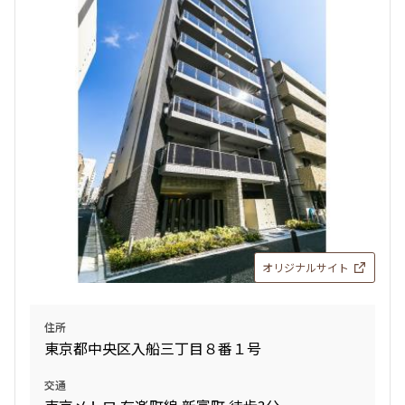
検索結果の絞り込み
賃料
〜
管理費/共益費含む
礼金なし
敷金なし
礼金１ヶ月以下
フリーレント付き
オリジナルサイト
間取り
住所
東京都中央区入船三丁目８番１号
1R〜1K
1DK〜1LDK
2LDK
3LDK
交通
4LDK〜