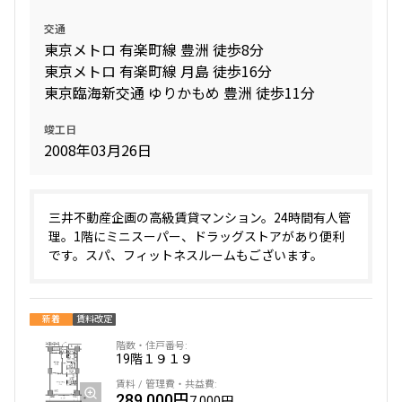
交通
8階
８１６
東京メトロ 有楽町線 豊洲 徒歩8分
東京メトロ 有楽町線 月島 徒歩16分
166,000円
12,000円
東京臨海新交通 ゆりかもめ 豊洲 徒歩11分
1.0ヶ月
1.0ヶ月
竣工日
2008年03月26日
1DK+SIC
34.46㎡
三井の賃貸
当社限定物件
専任物件
駅近
ペット可
追加
三井不動産企画の高級賃貸マンション。24時間有人管
お問合せ
理。1階にミニスーパー、ドラッグストアがあり便利
です。スパ、フィットネスルームもございます。
7階
７１４
新着
賃料改定
158,000円
12,000円
19階
１９１９
1.0ヶ月
1.0ヶ月
289,000円
7,000円