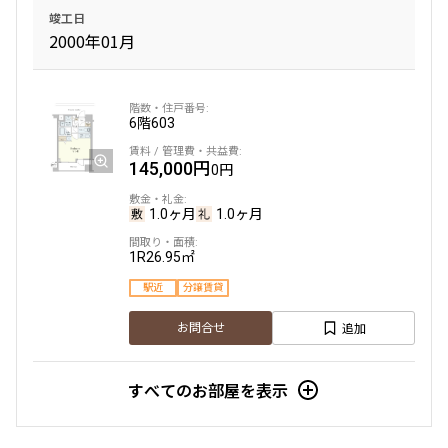
149,000円
15,000円
竣工日
2000年01月
1.0ヶ月
無
Studio+WIC
24.76㎡
6階
三井の賃貸
603
追加
お問合せ
145,000円
0円
1.0ヶ月
1.0ヶ月
12階
１２０２
1R
26.95㎡
駅近
分譲賃貸
149,000円
15,000円
追加
お問合せ
1.0ヶ月
1.0ヶ月
Studio+WIC
24.58㎡
すべてのお部屋を表示
三井の賃貸