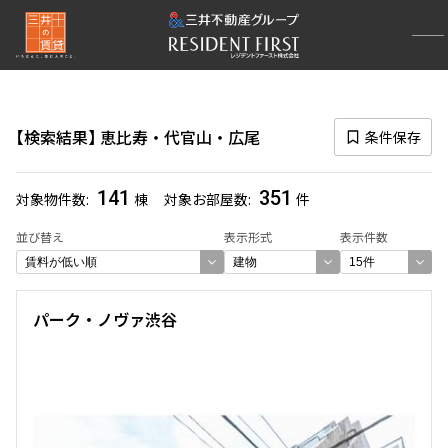
再検索ナビゲーション
エリア
検索結果
恵比寿・代官山・広尾
条件保存
選択中のエリア
恵比寿・代官山・広尾
(351)
141
351
対象物件数
棟
対象お部屋数
件
一覧から選び直す
並び替え
表示形式
表示件数
選び方を変更する
パーク・ノヴァ渋谷
検索対象お部屋数
351
件
お部屋を再検索