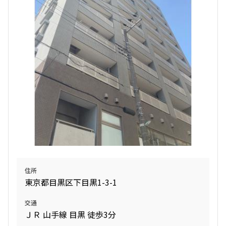
追加
お問合せ
10階
１００１
147,000円
15,000円
1.0ヶ月
1.0ヶ月
Studio+WIC+SIC
25.17㎡
三井の賃貸
追加
お問合せ
住所
東京都目黒区下目黒1-3-1
礼金改定
交通
11階
１１０３
ＪＲ 山手線 目黒 徒歩3分