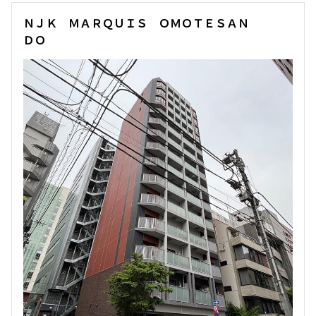
追加
お問合せ
ＮＪＫ ＭＡＲＱＵＩＳ ＯＭＯＴＥＳＡＮ
ＤＯ
新着
賃料改定
11階
１１０５
150,000円
15,000円
1.0ヶ月
1.0ヶ月
Studio+WIC
24.58㎡
三井の賃貸
追加
お問合せ
新着
賃料改定
9階
９０８