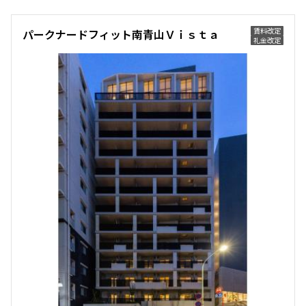
賃料改定
パークナードフィット南青山Ｖｉｓｔａ
礼金改定