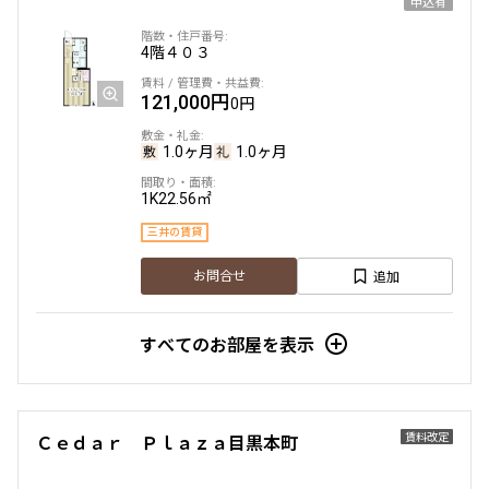
申込有
4階
４０３
121,000円
0円
1.0ヶ月
1.0ヶ月
1K
22.56㎡
三井の賃貸
追加
お問合せ
すべてのお部屋を表示
賃料改定
Ｃｅｄａｒ Ｐｌａｚａ目黒本町