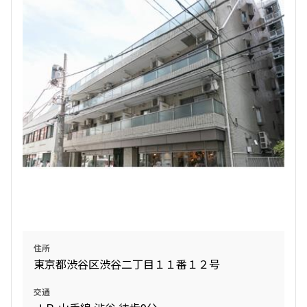
検索結果の絞り込み
賃料
〜
管理費/共益費含む
礼金なし
敷金なし
礼金１ヶ月以下
フリーレント付き
間取り
住所
東京都渋谷区渋谷二丁目１１番１２号
1R〜1K
1DK〜1LDK
2LDK
3LDK
交通
4LDK〜