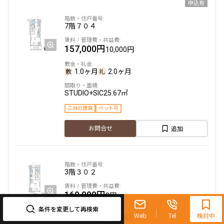
申込有
7階
７０４
157,000円
10,000円
1.0ヶ月
2.0ヶ月
STUDIO+SIC
25.67㎡
三井の賃貸
ペット可
追加
お問合せ
3階
３０２
0120-321-719
160,000円
0円
9:30~18:00（水曜定休）
条件を変更して再検索
Web
Tel
検討中
1.0ヶ月
2.0ヶ月