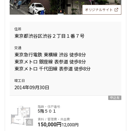
151,000円
15,000円
オリジナルサイト
1.0ヶ月
1.0ヶ月
住所
Studio
25.39㎡
東京都渋谷区渋谷２丁目１番７号
三井の賃貸
交通
追加
お問合せ
東京急行電鉄 東横線 渋谷 徒歩8分
東京メトロ 銀座線 表参道 徒歩8分
東京メトロ 千代田線 表参道 徒歩8分
竣工日
2014年09月30日
申込有
5階
５０１
150,000円
12,000円