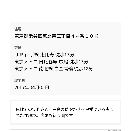
設定する
住所
東京都渋谷区恵比寿三丁目４４番１０号
検索対象お部屋数
交通
351
件
ＪＲ 山手線 恵比寿 徒歩13分
東京メトロ 日比谷線 広尾 徒歩13分
お部屋を再検索
東京メトロ 南北線 白金高輪 徒歩18分
竣工日
2017年04月05日
恵比寿の便利さと、白金の穏やかさを享受できる恵ま
れた住環境。広尾も徒歩圏です。