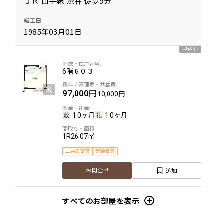
ＪＲ 山手線 渋谷 徒歩9分
竣工日
専有面積
1985年03月01日
〜
申込有
6階
６０３
築年数
97,000円
10,000円
指定なし
新築
1年以内
3年以内
1.0ヶ月
1.0ヶ月
5年以内
10年以内
15年以内
20年以内
1R
26.07㎡
25年以内
30年以内
三井の賃貸
分譲賃貸
追加
駅から徒歩
お問合せ
指定なし
1分以内
すべてのお部屋を表示
3分以内
5分以内
10分以内
15分以内