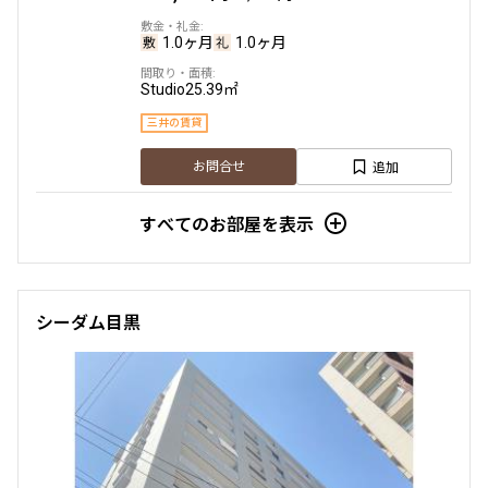
1.0ヶ月
1.0ヶ月
Studio
25.39㎡
三井の賃貸
追加
お問合せ
すべてのお部屋を表示
新着
賃料改定
8階
８０６
シーダム目黒
145,000円
15,000円
1.0ヶ月
1.0ヶ月
Studio+WIC+SIC
25.17㎡
三井の賃貸