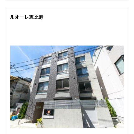
他条件
ルオーレ恵比寿
当社限定物件
専任物件
三井の賃貸物件
申込無し物件のみ表示
ペット可・相談
楽器可・相談
入居可能日
より詳細な絞り込み
建物施設やお部屋の設備、方位、階数などの絞り込みが
できます