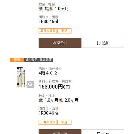
無
1.0ヶ月
1R
30.46㎡
三井の賃貸
駅近
追加
お問合せ
新着
賃料改定
礼金改定
4階
４０２
163,000円
0円
1.0ヶ月
2.0ヶ月
1R
30.46㎡
三井の賃貸
駅近