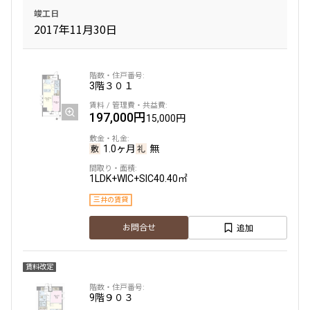
竣工日
2017年11月30日
3階
３０１
197,000円
15,000円
1.0ヶ月
無
1LDK+WIC+SIC
40.40㎡
三井の賃貸
追加
お問合せ
賃料改定
9階
９０３