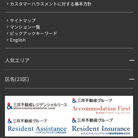
カスタマーハラスメントに対する基本方針
三井不動産企画
分譲賃貸
サイトマップ
賃料改定
マンション一覧
ピックアックキーワード
フリーレント
English
ペット可
コンシェルジュ付き
人気エリア
開閉
ブランドマンション
赤坂・六本木
広尾・麻布・麻布十番
虎ノ門・麻布台
区名(23区)
開閉
青山・表参道・原宿
白金・目黒
高輪・五反田・大崎
恵比寿・代官山・中目黒
渋谷・松濤・代々木上原
番町・四谷・九段
港区
渋谷区
中央区
新宿区
文京区
千代田区
目黒区
日本橋・銀座
市ヶ谷・神楽坂・飯田橋
三田・芝・浜松町
品川区
世田谷区
大田区
江東区
台東区
墨田区
中野区
芝浦・汐留・品川
月島・勝どき・豊洲
本郷・春日・小石川
豊島区
杉並区
板橋区
北区
練馬区
荒川区
足立区
新宿・代々木
目白・高田馬場・早稲田
中野・荻窪
葛飾区
江戸川区
池尻大橋・三軒茶屋
祐天寺・学芸大学・自由が丘
駒沢・用賀・二子玉川
成城・砧
池袋・板橋・王子