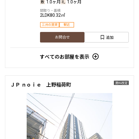
1.0ヶ月
1.0ヶ月
2LDK
80.32㎡
三井の賃貸
駅近
追加
お問合せ
すべてのお部屋を表示
賃料改定
ＪＰ ｎｏｉｅ 上野稲荷町