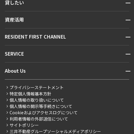
開閉
貸したい
人気エリアから探す
賃貸運営
区から探す
開閉
資産活用
お問い合わせ
駅・沿線から探す
販売マンション
地図から探す
開閉
RESIDENT FIRST CHANNEL
お問い合わせ
キーワードから探す
NEWS
開閉
SERVICE
新着情報から探す
マンションレポート
ニュースから探す
営業窓口
商店街のある暮らし
開閉
About Us
新着募集情報
会員ページ
住まいのコラム
レジデントファーストについて
RESIDENT FIRST MEMBERS登録
RESIDENT FIRST MEMBERS登録
こだわりから探す
プライバシーステートメント
会社情報
ご入居・提携サービス
特定個人情報基本方針
こだわり一覧
事業案内
個人情報の取り扱いについて
お部屋探しからご契約まで
プレミアムマンション
個人情報の開示等手続きについて
採用情報
よくあるご質問
Cookieおよびアクセスログについて
新築
ニュースリリース
社宅紹介
利用者情報の外部送信について
当社限定（港区・渋谷区）
サイトポリシー
お問い合わせ
【仲介会社様向け】当社仲介事業部取り扱い物件入居申込
三井不動産グループソーシャルメディアポリシー
当社限定（港区・渋谷区以外）