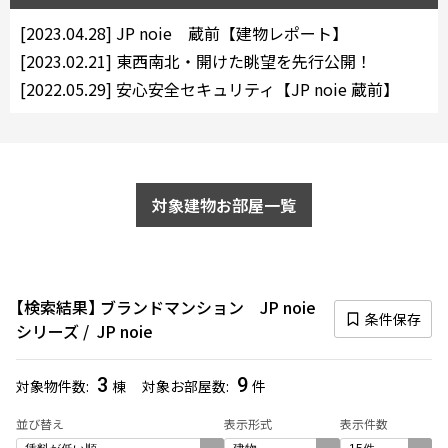
10分以内
15分以内
[2023.04.28]
JP noie 蔵前【建物レポート】
[2023.02.21]
東西南北・開けた眺望を先行公開！
他条件
[2022.05.29]
安心安全セキュリティ【JP noie 蔵前】
当社限定物件
専任物件
三井の賃貸物件
申込無し物件のみ表示
ペット可・相談
対象建物お部屋一覧
楽器可・相談
入居可能日
検索結果
ブランドマンション JP noie
条件保存
シリーズ
JP noie
3
9
対象物件数
棟
対象お部屋数
件
より詳細な絞り込み
並び替え
表示形式
表示件数
建物施設やお部屋の設備、方位、階数などの絞り込みが