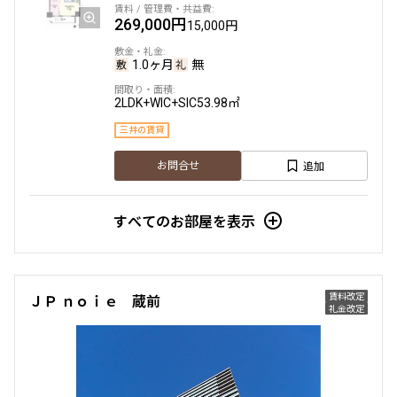
269,000円
15,000円
1.0ヶ月
無
2LDK+WIC+SIC
53.98㎡
三井の賃貸
追加
お問合せ
すべてのお部屋を表示
賃料改定
ＪＰ ｎｏｉｅ 蔵前
礼金改定