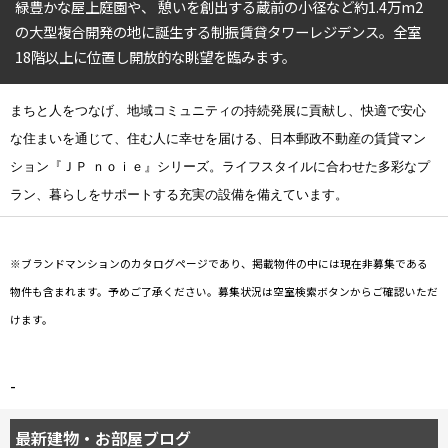
緑豊かな屋上庭園や、 憩いを創出する蔵前の小径など約1.4万m2
4LDK〜
の大型複合開発の地に誕生する制振賃貸タワーレジデンス。全室
18階以上に位置し開放的な眺望を臨みます。
専有面積
まちと人をつなげ、地域コミュニティの持続発展に貢献し、快適で安心
〜
な住まいを通じて、住む人に幸せを届ける、日本郵政不動産の賃貸マン
ション『ＪＰ ｎｏｉｅ』シリーズ。ライフスタイルに合わせた多彩なプ
築年数
ラン、暮らしをサポートする充実の設備を備えています。
指定なし
新築
1年以内
3年以内
※ブランドマンションのカタログページであり、掲載物件の中には現在非募集である
5年以内
10年以内
物件も含まれます。予めご了承ください。募集状況は空室検索ボタンからご確認いただ
15年以内
20年以内
25年以内
30年以内
けます。
駅から徒歩
-
指定なし
1分以内
最新建物・お部屋ブログ
3分以内
5分以内