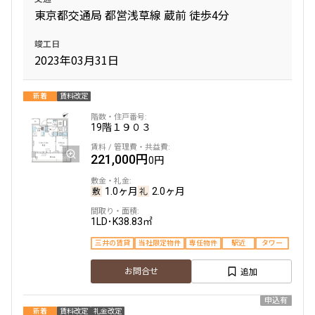
東京都交通局 都営浅草線 蔵前 徒歩4分
竣工日
2023年03月31日
新着
賃料改定
19階
１９０３
221,000円
0円
1.0ヶ月
2.0ヶ月
1LD･K
38.83㎡
三井の賃貸
当社限定物件
専任物件
駅近
タワー
追加
お問合せ
申込有
新着
賃料改定
礼金改定