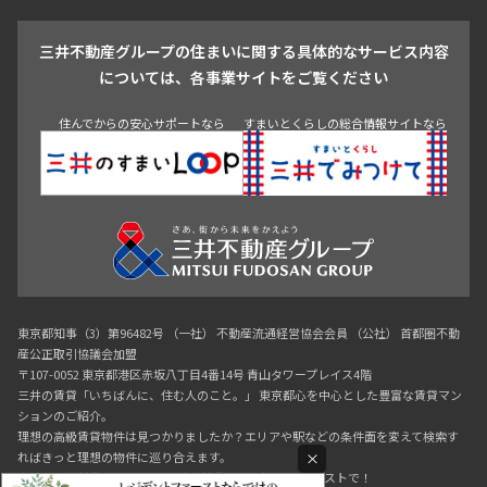
戸越・大井・蒲田
三井不動産グループの住まいに関する具体的なサービス内容
青山
渋谷
東京・大手町
新宿
品川
目黒・中目黒
については、各事業サイトをご覧ください
神田・御茶ノ水・秋葉原
初台・幡ヶ谷・笹塚
住んでからの安心サポートなら
すまいとくらしの総合情報サイトなら
東京都知事（3）第96482号 （一社） 不動産流通経営協会会員 （公社） 首都圏不動
産公正取引協議会加盟
〒107-0052 東京都港区赤坂八丁目4番14号 青山タワープレイス4階
三井の賃貸「いちばんに、住む人のこと。」 東京都心を中心とした豊富な賃貸マン
ションのご紹介。
理想の高級賃貸物件は見つかりましたか？エリアや駅などの条件面を変えて検索す
×
ればきっと理想の物件に巡り合えます。
都心の高級賃貸物件探しは[三井の賃貸]レジデントファーストで！