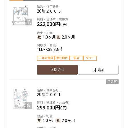
20階
２００３
222,000円
0円
1.0ヶ月
2.0ヶ月
1LD･K
38.83㎡
三井の賃貸
専任物件
駅近
タワー
追加
お問合せ
申込有
20階
２００１
299,000円
0円
1.0ヶ月
2.0ヶ月