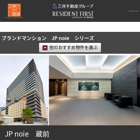
再検索ナビゲーション
検索結果の絞り込み
ブランドマンション JP noie シリーズ
賃料
他のおすすめ物件を選ぶ
〜
管理費/共益費含む
礼金なし
敷金なし
礼金１ヶ月以下
フリーレント付き
間取り
1R〜1K
1DK〜1LDK
JP noie 蔵前
2LDK
3LDK