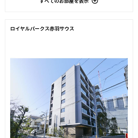
すべてのお部屋を表示
新着
2階
２２２
ロイヤルパークス赤羽サウス
140,000円
15,000円
無
無
1DK+SIC
32.55㎡
新築
三井の賃貸
ペット可
フリーレント
追加
お問合せ
新着
2階
２２３
140,000円
15,000円