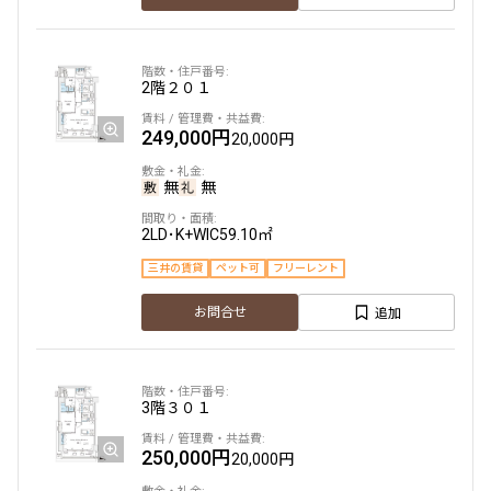
無
無
1DK+SIC
32.55㎡
2階
２０１
新築
三井の賃貸
ペット可
フリーレント
249,000円
20,000円
追加
お問合せ
無
無
新着
2LD･K+WIC
59.10㎡
三井の賃貸
ペット可
フリーレント
2階
２２７
追加
お問合せ
140,000円
15,000円
無
無
3階
３０１
1DK+SIC
32.55㎡
250,000円
新築
三井の賃貸
ペット可
フリーレント
20,000円