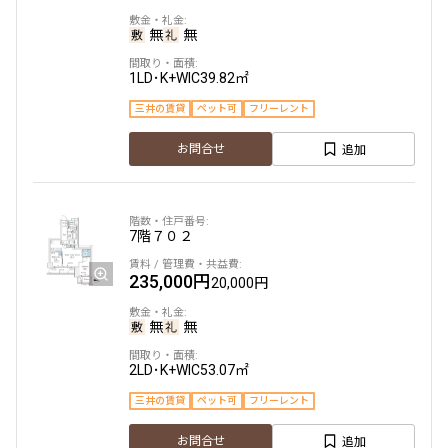
無
無
新着
1LD･K+WIC
39.82㎡
2階
２２５
三井の賃貸
ペット可
フリーレント
140,000円
15,000円
追加
お問合せ
無
無
1DK+SIC
32.55㎡
7階
７０２
新築
三井の賃貸
ペット可
フリーレント
235,000円
20,000円
追加
お問合せ
無
無
新着
2LD･K+WIC
53.07㎡
2階
２２６
三井の賃貸
ペット可
フリーレント
140,000円
15,000円
追加
お問合せ