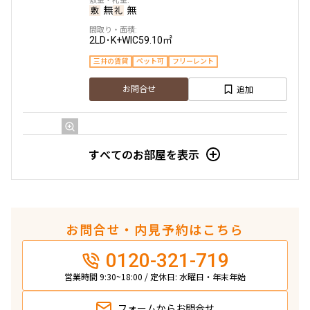
追加
お問合せ
無
無
2LD･K+WIC
59.10㎡
新着
三井の賃貸
ペット可
フリーレント
2階
２２８
追加
お問合せ
140,000円
15,000円
無
無
4階
４０１
すべてのお部屋を表示
1DK+SIC
32.55㎡
251,000円
20,000円
新築
三井の賃貸
ペット可
フリーレント
無
無
追加
お問合せ
お問合せ・内見予約はこちら
2LD･K+WIC
59.10㎡
0120-321-719
新着
三井の賃貸
ペット可
フリーレント
営業時間 9:30~18:00 / 定休日: 水曜日・年末年始
2階
２２９
追加
お問合せ
フォームから
お問合せ