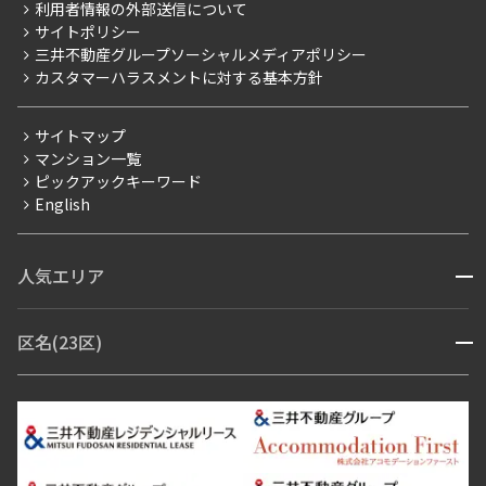
ニュースリリース
社宅紹介
利用者情報の外部送信について
当社限定（港区・渋谷区）
サイトポリシー
お問い合わせ
【仲介会社様向け】当社仲介事業部取り扱い物件入居申込
140,000円
15,000円
1階
１０７
三井不動産グループソーシャルメディアポリシー
当社限定（港区・渋谷区以外）
カスタマーハラスメントに対する基本方針
三井不動産企画
無
無
265,000円
30,000円
分譲賃貸
サイトマップ
1DK+SIC
32.55㎡
無
無
賃料改定
マンション一覧
新築
三井の賃貸
ペット可
フリーレント
ピックアックキーワード
フリーレント
3LD･K+WIC+SIC
65.10㎡
English
追加
ペット可
お問合せ
三井の賃貸
ペット可
フリーレント
コンシェルジュ付き
追加
お問合せ
人気エリア
開閉
ブランドマンション
新着
2階
２３３
赤坂・六本木
広尾・麻布・麻布十番
虎ノ門・麻布台
区名(23区)
開閉
青山・表参道・原宿
白金・目黒
高輪・五反田・大崎
2階
２０８
140,000円
15,000円
恵比寿・代官山・中目黒
渋谷・松濤・代々木上原
番町・四谷・九段
港区
渋谷区
中央区
新宿区
文京区
千代田区
目黒区
266,000円
30,000円
日本橋・銀座
市ヶ谷・神楽坂・飯田橋
三田・芝・浜松町
品川区
世田谷区
大田区
無
無
江東区
台東区
墨田区
中野区
芝浦・汐留・品川
月島・勝どき・豊洲
本郷・春日・小石川
豊島区
杉並区
板橋区
北区
練馬区
荒川区
足立区
無
無
1DK+SIC
32.55㎡
新宿・代々木
目白・高田馬場・早稲田
中野・荻窪
葛飾区
江戸川区