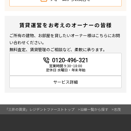
140,000円
15,000円
無
無
5階
５０１
賃貸運営をお考えのオーナーの皆様
1DK+SIC
32.55㎡
252,000円
20,000円
ご所有の建物、お部屋を貸したいオーナー様はこちらにお問
新築
三井の賃貸
ペット可
フリーレント
い合わせください。
無
無
無料査定、賃貸管理のご相談など、柔軟に承ります。
追加
お問合せ
2LD･K+WIC
59.10㎡
0120-496-321
営業時間 9:30~18:00
三井の賃貸
ペット可
フリーレント
新着
定休日 水曜日・年末年始
追加
お問合せ
2階
２３０
サービス詳細
140,000円
15,000円
6階
６０１
無
無
「三井の賃貸」レジデントファーストトップ
沿線一覧から探す
志茂
253,000円
20,000円
1DK+SIC
32.55㎡
新築
三井の賃貸
ペット可
フリーレント
無
無