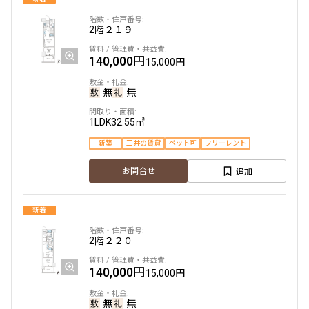
2階
２１９
駅から徒歩
140,000円
15,000円
指定なし
1分以内
3分以内
5分以内
無
無
10分以内
15分以内
1LDK
32.55㎡
他条件
新築
三井の賃貸
ペット可
フリーレント
当社限定物件
追加
お問合せ
専任物件
三井の賃貸物件
申込無し物件のみ表示
新着
ペット可・相談
楽器可・相談
2階
２２０
140,000円
15,000円
入居可能日
無
無