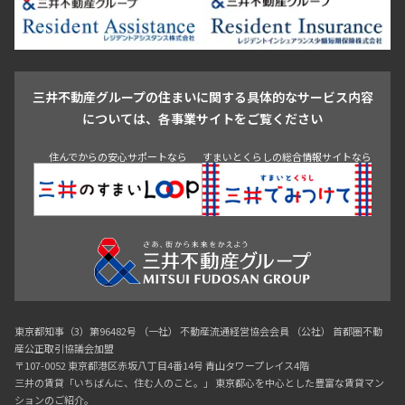
新築
三井の賃貸
ペット可
フリーレント
池尻大橋・三軒茶屋
祐天寺・学芸大学・自由が丘
3LD･K+WIC+SIC
65.10㎡
駒沢・用賀・二子玉川
成城・砧
池袋・板橋・王子
三井の賃貸
ペット可
フリーレント
追加
お問合せ
戸越・大井・蒲田
追加
お問合せ
三井不動産グループの住まいに関する具体的なサービス内容
新着
青山
渋谷
東京・大手町
新宿
品川
目黒・中目黒
については、各事業サイトをご覧ください
神田・御茶ノ水・秋葉原
初台・幡ヶ谷・笹塚
2階
２３４
住んでからの安心サポートなら
すまいとくらしの総合情報サイトなら
3階
３０８
140,000円
15,000円
267,000円
30,000円
無
無
無
無
1LDK
32.55㎡
3LD･K+WIC+SIC
65.10㎡
新築
三井の賃貸
ペット可
フリーレント
三井の賃貸
ペット可
フリーレント
追加
お問合せ
東京都知事（3）第96482号 （一社） 不動産流通経営協会会員 （公社） 首都圏不動
追加
お問合せ
産公正取引協議会加盟
〒107-0052 東京都港区赤坂八丁目4番14号 青山タワープレイス4階
新着
三井の賃貸「いちばんに、住む人のこと。」 東京都心を中心とした豊富な賃貸マン
ションのご紹介。