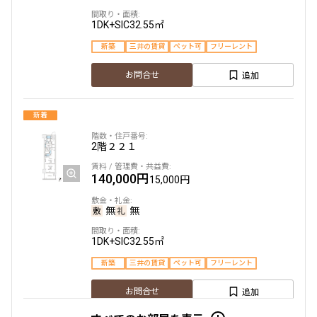
1DK+SIC
32.55㎡
新築
三井の賃貸
ペット可
フリーレント
より詳細な絞り込み
追加
お問合せ
建物施設やお部屋の設備、方位、階数などの絞り込みが
できます
新着
設定する
2階
２２１
140,000円
15,000円
検索対象お部屋数
無
無
266
件
1DK+SIC
32.55㎡
お部屋を再検索
新築
三井の賃貸
ペット可
フリーレント
追加
お問合せ