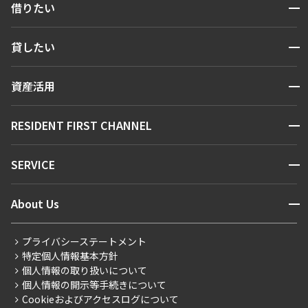
開閉
借りたい
追加
お問合せ
2LD･K+WIC
59.10㎡
検索する
開閉
貸したい
三井の賃貸
ペット可
フリーレント
人気エリアから探す
新着
賃貸運営
追加
区から探す
お問合せ
開閉
資産活用
2階
２３１
お問い合わせ
駅・沿線から探す
販売マンション
地図から探す
140,000円
開閉
RESIDENT FIRST CHANNEL
15,000円
お問い合わせ
キーワードから探す
7階
７０１
NEWS
無
無
開閉
SERVICE
254,000円
新着情報から探す
20,000円
マンションレポート
1DK+SIC
32.55㎡
ニュースから探す
営業窓口
商店街のある暮らし
無
無
開閉
About Us
新築
三井の賃貸
ペット可
フリーレント
新着募集情報
会員ページ
住まいのコラム
2LD･K+WIC
59.10㎡
レジデントファーストについて
RESIDENT FIRST MEMBERS登録
RESIDENT FIRST MEMBERS登録
追加
お問合せ
こだわりから探す
プライバシーステートメント
会社情報
ご入居・提携サービス
三井の賃貸
ペット可
フリーレント
特定個人情報基本方針
こだわり一覧
事業案内
個人情報の取り扱いについて
お部屋探しからご契約まで
新着
追加
お問合せ
プレミアムマンション
個人情報の開示等手続きについて
採用情報
よくあるご質問
Cookieおよびアクセスログについて
2階
２３２
新築