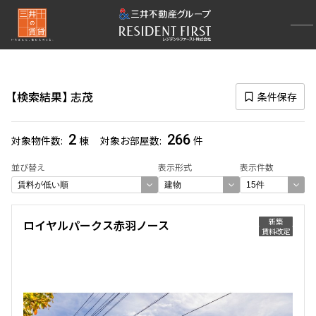
再検索ナビゲーション
路線図一覧
検索結果
志茂
条件保存
選択中の路線
南北線
(636)
2
266
対象物件数
棟
対象お部屋数
件
一覧から選び直す
並び替え
表示形式
表示件数
選択中の駅
新築
ロイヤルパークス赤羽ノース
賃料改定
志茂
(266)
一覧から選び直す
選び方を変更する