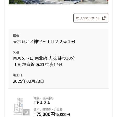
無
無
1DK+SIC
32.55㎡
オリジナルサイト
新築
三井の賃貸
ペット可
フリーレント
追加
お問合せ
住所
東京都北区神谷三丁目２２番１号
新着
交通
東京メトロ 南北線 志茂 徒歩10分
2階
２２４
ＪＲ 埼京線 赤羽 徒歩17分
140,000円
15,000円
竣工日
2025年02月28日
無
無
1DK+SIC
32.55㎡
1階
１０１
新築
三井の賃貸
ペット可
フリーレント
追加
175,000円
お問合せ
15,000円