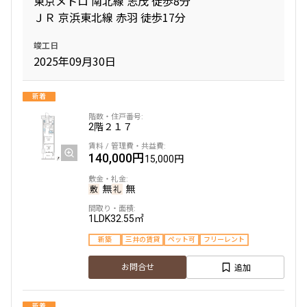
東京メトロ 南北線 志茂 徒歩8分
ＪＲ 京浜東北線 赤羽 徒歩17分
間取り
竣工日
2025年09月30日
1R〜1K
1DK〜1LDK
2LDK
3LDK
4LDK〜
新着
2階
２１７
専有面積
140,000円
15,000円
〜
無
無
築年数
1LDK
32.55㎡
新築
三井の賃貸
ペット可
フリーレント
指定なし
新築
1年以内
3年以内
追加
お問合せ
5年以内
10年以内
15年以内
20年以内
25年以内
30年以内
新着