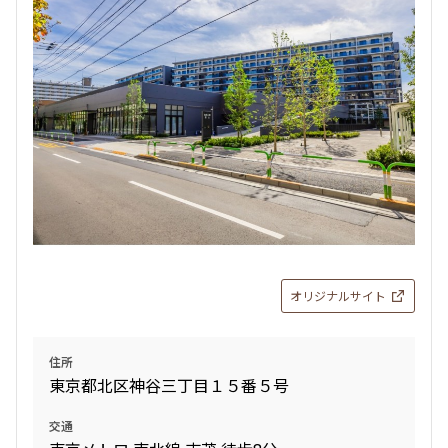
検索対象お部屋数
266
件
お部屋を再検索
検索結果の絞り込み
賃料
オリジナルサイト
〜
管理費/共益費含む
住所
礼金なし
東京都北区神谷三丁目１５番５号
敷金なし
礼金１ヶ月以下
交通
フリーレント付き