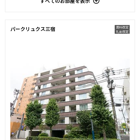
すべてのお部屋を表示
新着
賃料改定
5階
５１０
賃料改定
パークリュクス三宿
260,000円
20,000円
礼金改定
無
無
1LDK+Sto
35.12㎡
三井の賃貸
ペット可
フリーレント
追加
お問合せ
賃料改定
2階
２０１
320,000円
20,000円