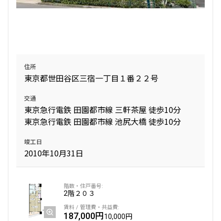
無
無
2LDK+WIC+SIC
51.19㎡
三井の賃貸
ペット可
フリーレント
追加
お問合せ
住所
東京都世田谷区三宿一丁目１番２２号
新着
賃料改定
交通
3階
３０１
東京急行電鉄 田園都市線 三軒茶屋 徒歩10分
東京急行電鉄 田園都市線 池尻大橋 徒歩10分
340,000円
20,000円
竣工日
2010年10月31日
無
無
2LDK+WIC+SIC
51.19㎡
三井の賃貸
ペット可
フリーレント
2階
２０３
追加
お問合せ
187,000円
10,000円