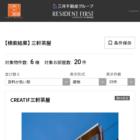
再検索ナビゲーション
路線図一覧
検索結果
三軒茶屋
条件保存
選択中の路線
田園都市線
(128)
6
20
対象物件数
棟
対象お部屋数
件
一覧から選び直す
並び替え
表示形式
表示件数
選択中の駅
賃料改定
CREATIF三軒茶屋
三軒茶屋
(20)
一覧から選び直す
選び方を変更する