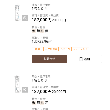
1階
１０４
187,000円
20,000円
無
無
1LDK
32.96㎡
新築
三井の賃貸
ペット可
フリーレント
追加
お問合せ
1階
１０３
187,000円
20,000円
無
無