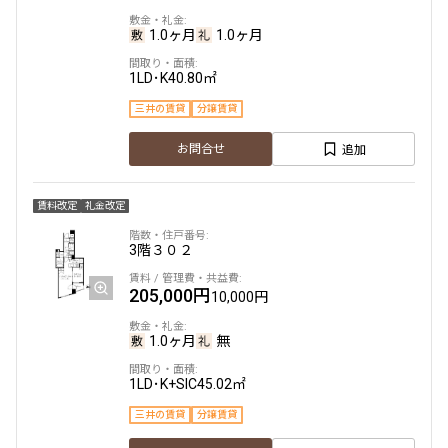
1.0ヶ月
1.0ヶ月
4階
４０１
1LD･K
40.80㎡
368,000円
20,000円
三井の賃貸
分譲賃貸
追加
無
お問合せ
無
2LDK+WIC+SIC
51.19㎡
賃料改定
礼金改定
三井の賃貸
ペット可
フリーレント
3階
３０２
追加
お問合せ
205,000円
10,000円
1.0ヶ月
無
1LD･K+SIC
45.02㎡
三井の賃貸
分譲賃貸