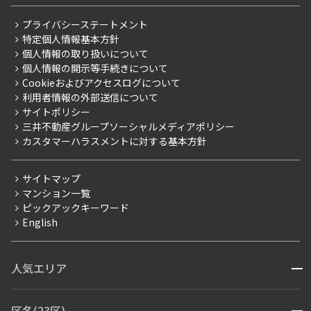
レジデントファーストについて
RESIDENT FIRST MEMBERS登録
RESIDENT FIRST MEMBERS登録
こだわりから探す
プライバシーステートメント
会社情報
ご入居・提携サービス
特定個人情報基本方針
こだわり一覧
事業案内
個人情報の取り扱いについて
お部屋探しからご契約まで
プレミアムマンション
個人情報の開示等手続きについて
採用情報
よくあるご質問
Cookieおよびアクセスログについて
新築
ニュースリリース
社宅紹介
利用者情報の外部送信について
当社限定（港区・渋谷区）
サイトポリシー
お問い合わせ
【仲介会社様向け】当社仲介事業部取り扱い物件入居申込
三井不動産グループソーシャルメディアポリシー
当社限定（港区・渋谷区以外）
カスタマーハラスメントに対する基本方針
三井不動産企画
分譲賃貸
サイトマップ
賃料改定
マンション一覧
ピックアックキーワード
フリーレント
English
ペット可
コンシェルジュ付き
人気エリア
開閉
ブランドマンション
赤坂・六本木
広尾・麻布・麻布十番
虎ノ門・麻布台
区名(23区)