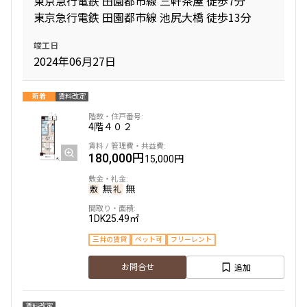
東京急行電鉄 田園都市線 三軒茶屋 徒歩7分
東京急行電鉄 田園都市線 池尻大橋 徒歩13分
間取り
竣工日
2024年06月27日
1R〜1K
1DK〜1LDK
2LDK
3LDK
4LDK〜
新着
賃料改定
4階
４０２
専有面積
180,000円
15,000円
〜
無
無
築年数
1DK
25.49㎡
三井の賃貸
ペット可
フリーレント
指定なし
新築
1年以内
3年以内
追加
お問合せ
5年以内
10年以内
15年以内
20年以内
25年以内
30年以内
賃料改定