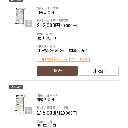
1階
１０４
駅から徒歩
212,000円
20,000円
指定なし
1分以内
3分以内
5分以内
無
無
10分以内
15分以内
1R+WIC＋SIC＋土間
35.09㎡
他条件
三井の賃貸
ペット可
フリーレント
当社限定物件
追加
お問合せ
専任物件
三井の賃貸物件
申込無し物件のみ表示
賃料改定
ペット可・相談
楽器可・相談
3階
３０４
215,000円
20,000円
入居可能日
無
無