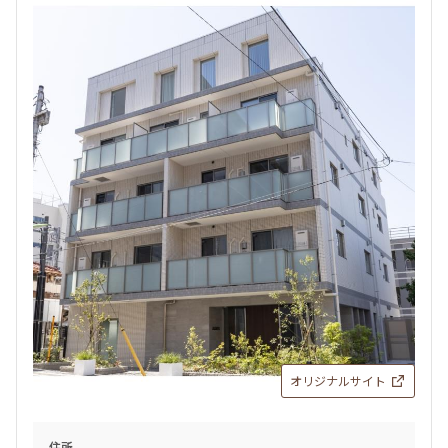
1LDK
32.96㎡
新築
三井の賃貸
ペット可
フリーレント
追加
お問合せ
4階
４０３
200,000円
20,000円
無
無
1LDK
32.96㎡
新築
三井の賃貸
ペット可
フリーレント
オリジナルサイト
追加
お問合せ
住所