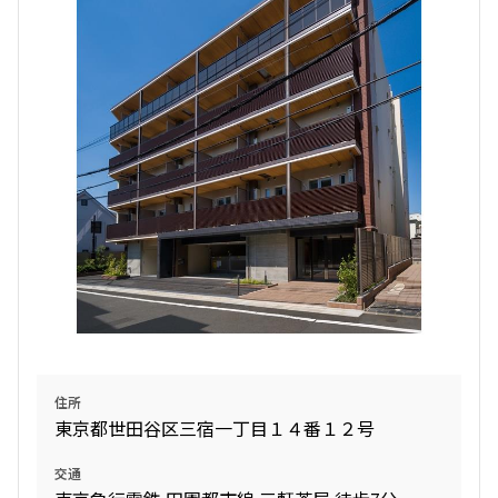
検索対象お部屋数
20
件
お部屋を再検索
検索結果の絞り込み
賃料
〜
管理費/共益費含む
住所
礼金なし
東京都世田谷区三宿一丁目１４番１２号
敷金なし
礼金１ヶ月以下
交通
フリーレント付き