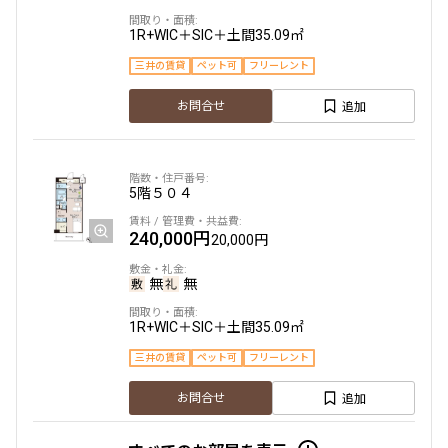
1R+WIC＋SIC＋土間
35.09㎡
三井の賃貸
ペット可
フリーレント
より詳細な絞り込み
追加
お問合せ
建物施設やお部屋の設備、方位、階数などの絞り込みが
できます
設定する
5階
５０４
240,000円
20,000円
無
無
検索対象お部屋数
20
件
1R+WIC＋SIC＋土間
35.09㎡
三井の賃貸
ペット可
フリーレント
お部屋を再検索
追加
お問合せ