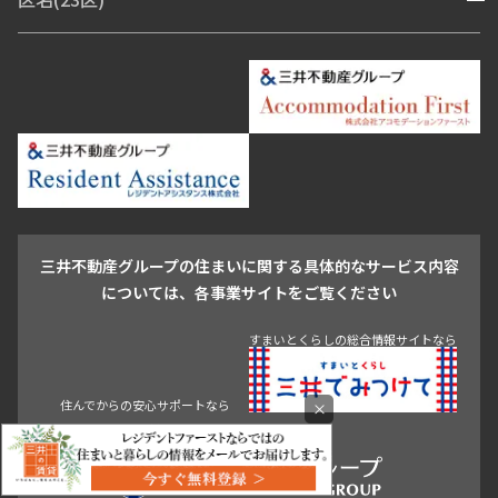
開閉
青山・表参道・原宿
白金・目黒
高輪・五反田・大崎
恵比寿・代官山・中目黒
渋谷・松濤・代々木上原
番町・四谷・九段
港区
渋谷区
中央区
新宿区
文京区
千代田区
目黒区
日本橋・銀座
市ヶ谷・神楽坂・飯田橋
三田・芝・浜松町
品川区
世田谷区
大田区
江東区
台東区
墨田区
中野区
芝浦・汐留・品川
月島・勝どき・豊洲
本郷・春日・小石川
豊島区
杉並区
板橋区
北区
練馬区
荒川区
足立区
新宿・代々木
目白・高田馬場・早稲田
中野・荻窪
葛飾区
江戸川区
池尻大橋・三軒茶屋
祐天寺・学芸大学・自由が丘
駒沢・用賀・二子玉川
成城・砧
池袋・板橋・王子
戸越・大井・蒲田
三井不動産グループの住まいに関する具体的なサービス内容
青山
渋谷
東京・大手町
新宿
品川
目黒・中目黒
については、各事業サイトをご覧ください
神田・御茶ノ水・秋葉原
初台・幡ヶ谷・笹塚
すまいとくらしの総合情報サイトなら
住んでからの安心サポートなら
×