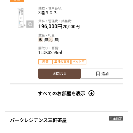
3階
３０３
196,000円
20,000円
無
無
1LDK
32.96㎡
新築
三井の賃貸
ペット可
追加
お問合せ
すべてのお部屋を表示
4階
４０４
200,000円
20,000円
礼金改定
パークレジデンス三軒茶屋
無
無