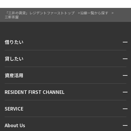
「三井の賃貸」レジデントファーストトップ
沿線一覧から探す
三軒茶屋
開閉
借りたい
検索する
開閉
貸したい
人気エリアから探す
賃貸運営
区から探す
開閉
資産活用
お問い合わせ
駅・沿線から探す
販売マンション
地図から探す
開閉
RESIDENT FIRST CHANNEL
お問い合わせ
キーワードから探す
NEWS
開閉
SERVICE
新着情報から探す
マンションレポート
ニュースから探す
営業窓口
商店街のある暮らし
開閉
About Us
新着募集情報
会員ページ
住まいのコラム