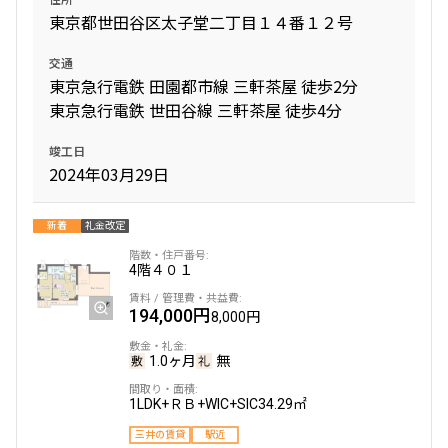
東京都世田谷区太子堂二丁目１４番１２号
交通
東京急行電鉄 田園都市線 三軒茶屋 徒歩2分
東京急行電鉄 世田谷線 三軒茶屋 徒歩4分
竣工日
2024年03月29日
新着
礼金改定
4階
４０１
194,000円
8,000円
1.0ヶ月
無
1LDK+ＲＢ+WIC+SIC
34.29㎡
三井の賃貸
駅近