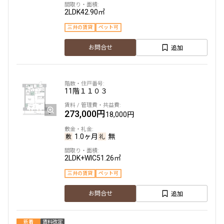
2LDK
42.90㎡
三井の賃貸
ペット可
追加
お問合せ
11階
１１０３
273,000円
18,000円
1.0ヶ月
無
2LDK+WIC
51.26㎡
三井の賃貸
ペット可
追加
お問合せ
新着
賃料改定