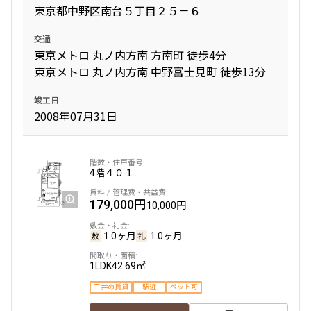
東京都中野区南台５丁目２５－６
交通
東京メトロ 丸ノ内方南 方南町 徒歩4分
東京メトロ 丸ノ内方南 中野富士見町 徒歩13分
竣工日
2008年07月31日
4階
４０１
179,000円
10,000円
1.0ヶ月
1.0ヶ月
1LDK
42.69㎡
三井の賃貸
駅近
ペット可