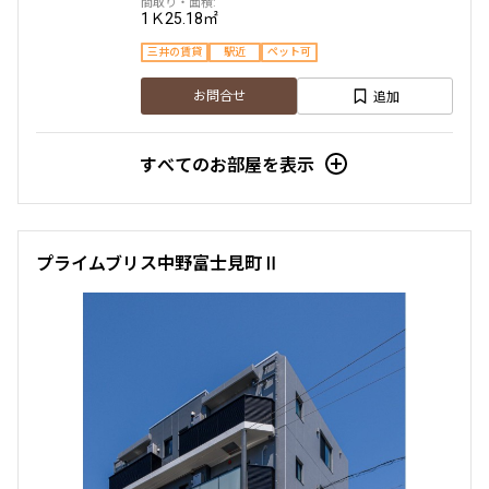
1Ｋ
25.18㎡
三井の賃貸
駅近
ペット可
より詳細な絞り込み
追加
お問合せ
建物施設やお部屋の設備、方位、階数などの絞り込みが
できます
すべてのお部屋を表示
設定する
プライムブリス中野富士見町Ⅱ
検索対象お部屋数
15
件
お部屋を再検索