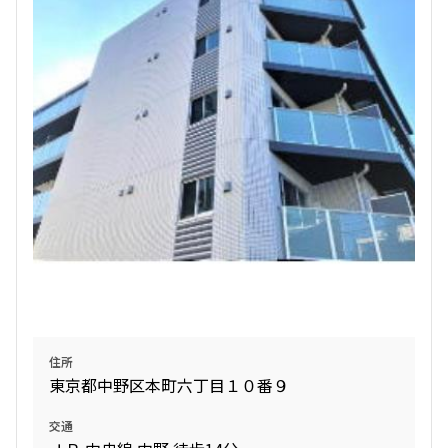
検索対象お部屋数
15
件
お部屋を再検索
検索結果の絞り込み
賃料
〜
管理費/共益費含む
住所
礼金なし
東京都中野区本町六丁目１０番９
敷金なし
礼金１ヶ月以下
交通
フリーレント付き