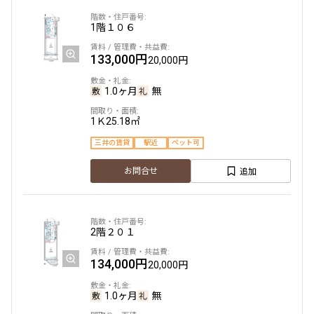
1階
１０６
駅から徒歩
133,000円
20,000円
指定なし
1分以内
3分以内
5分以内
1.0ヶ月
無
10分以内
15分以内
1Ｋ
25.18㎡
他条件
三井の賃貸
駅近
ペット可
当社限定物件
追加
お問合せ
専任物件
三井の賃貸物件
申込無し物件のみ表示
ペット可・相談
2階
２０１
楽器可・相談
134,000円
20,000円
入居可能日
1.0ヶ月
無