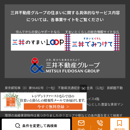
戸越・大井・蒲田
三井不動産グループの住まいに関する具体的なサービス内容
青山
渋谷
東京・大手町
新宿
品川
目黒・中目黒
については、各事業サイトをご覧ください
神田・御茶ノ水・秋葉原
初台・幡ヶ谷・笹塚
住んでからの安心サポートなら
すまいとくらしの総合情報サイトなら
東京都知事（3）第96482号 （一社） 不動産流通経営協会会員 （公社） 首都圏不動
×
産公正取引協議会加盟
〒107-0052 東京都港区赤坂八丁目4番14号 青山タワープレイス4階
三井の賃貸「いちばんに、住む人のこと。」 東京都心を中心とした豊富な賃貸マン
ションのご紹介。
0120-321-719
理想の高級賃貸物件は見つかりましたか？エリアや駅などの条件面を変えて検索す
ればきっと理想の物件に巡り合えます。
9:30~18:00（水曜定休）
条件を変更して再検索
都心の高級賃貸物件探しは[三井の賃貸]レジデントファーストで！
Web
Tel
検討中