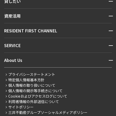
開閉
貸したい
人気エリアから探す
賃貸運営
区から探す
開閉
資産活用
お問い合わせ
駅・沿線から探す
販売マンション
地図から探す
開閉
RESIDENT FIRST CHANNEL
お問い合わせ
キーワードから探す
NEWS
開閉
SERVICE
新着情報から探す
マンションレポート
ニュースから探す
営業窓口
商店街のある暮らし
開閉
About Us
新着募集情報
会員ページ
住まいのコラム
レジデントファーストについて
RESIDENT FIRST MEMBERS登録
RESIDENT FIRST MEMBERS登録
こだわりから探す
プライバシーステートメント
会社情報
ご入居・提携サービス
特定個人情報基本方針
こだわり一覧
事業案内
個人情報の取り扱いについて
お部屋探しからご契約まで
プレミアムマンション
個人情報の開示等手続きについて
採用情報
よくあるご質問
Cookieおよびアクセスログについて
新築
ニュースリリース
社宅紹介
利用者情報の外部送信について
当社限定（港区・渋谷区）
サイトポリシー
お問い合わせ
【仲介会社様向け】当社仲介事業部取り扱い物件入居申込
三井不動産グループソーシャルメディアポリシー
当社限定（港区・渋谷区以外）