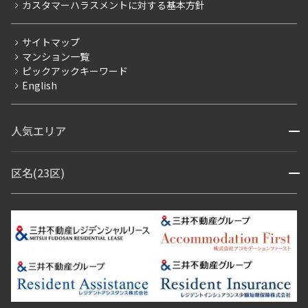
カスタマーハラスメントに対する基本方針
三井不動産企画
分譲賃貸
サイトマップ
賃料改定
マンション一覧
ピックアックキーワード
フリーレント
English
ペット可
コンシェルジュ付き
人気エリア
開閉
ブランドマンション
赤坂・六本木
広尾・麻布・麻布十番
虎ノ門・麻布台
区名(23区)
開閉
青山・表参道・原宿
白金・目黒
高輪・五反田・大崎
恵比寿・代官山・中目黒
渋谷・松濤・代々木上原
番町・四谷・九段
港区
渋谷区
中央区
新宿区
文京区
千代田区
目黒区
日本橋・銀座
市ヶ谷・神楽坂・飯田橋
三田・芝・浜松町
品川区
世田谷区
大田区
江東区
台東区
墨田区
中野区
芝浦・汐留・品川
月島・勝どき・豊洲
本郷・春日・小石川
豊島区
杉並区
板橋区
北区
練馬区
荒川区
足立区
新宿・代々木
目白・高田馬場・早稲田
中野・荻窪
葛飾区
江戸川区
池尻大橋・三軒茶屋
祐天寺・学芸大学・自由が丘
駒沢・用賀・二子玉川
成城・砧
池袋・板橋・王子