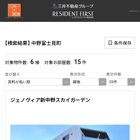
再検索ナビゲーション
路線図一覧
検索結果
中野富士見町
条件保存
選択中の路線
丸ノ内方南
(26)
6
15
対象物件数
棟
対象お部屋数
件
一覧から選び直す
並び替え
表示形式
表示件数
選択中の駅
ジェノヴィア新中野スカイガーデン
中野富士見町
(15)
一覧から選び直す
選び方を変更する