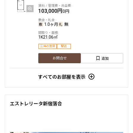
103,000円
0円
駅から徒歩
1.0ヶ月
無
指定なし
1分以内
3分以内
5分以内
1K
21.06㎡
10分以内
15分以内
三井の賃貸
駅近
追加
他条件
お問合せ
当社限定物件
すべてのお部屋を表示
専任物件
三井の賃貸物件
申込無し物件のみ表示
ペット可・相談
楽器可・相談
エストレリータ新宿落合
入居可能日