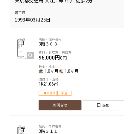
東京都交通局 大江戸線 中井 徒歩2分
竣工日
間取り
1993年03月25日
1R〜1K
1DK〜1LDK
2LDK
3LDK
4LDK〜
3階
３０３
96,000円
専有面積
0円
1.0ヶ月
1.0ヶ月
〜
1K
21.06㎡
築年数
三井の賃貸
駅近
追加
お問合せ
指定なし
新築
1年以内
3年以内
5年以内
10年以内
15年以内
20年以内
25年以内
30年以内
3階
３１１