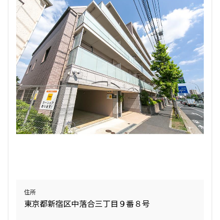
より詳細な絞り込み
建物施設やお部屋の設備、方位、階数などの絞り込みが
できます
設定する
検索対象お部屋数
4
件
お部屋を再検索
住所
東京都新宿区中落合三丁目９番８号