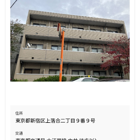
検索対象お部屋数
4
件
お部屋を再検索
検索結果の絞り込み
賃料
〜
管理費/共益費含む
住所
礼金なし
東京都新宿区上落合二丁目９番９号
敷金なし
礼金１ヶ月以下
交通
フリーレント付き