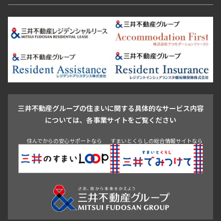
恵比寿・代官山・中目黒
渋谷・松濤・代々木上原
番町・四谷・九段
港区
渋谷区
中央区
新宿区
文京区
千代田区
目黒区
日本橋・銀座
市ヶ谷・神楽坂・飯田橋
三田・芝・浜松町
品川区
世田谷区
大田区
江東区
台東区
墨田区
中野区
芝浦・汐留・品川
月島・勝どき・豊洲
本郷・春日・小石川
豊島区
杉並区
板橋区
北区
練馬区
荒川区
足立区
新宿・代々木
目白・高田馬場・早稲田
中野・荻窪
葛飾区
江戸川区
池尻大橋・三軒茶屋
祐天寺・学芸大学・自由が丘
駒沢・用賀・二子玉川
成城・砧
池袋・板橋・王子
戸越・大井・蒲田
三井不動産グループの住まいに関する具体的なサービス内容
青山
渋谷
東京・大手町
新宿
品川
目黒・中目黒
については、各事業サイトをご覧ください
神田・御茶ノ水・秋葉原
初台・幡ヶ谷・笹塚
住んでからの安心サポートなら
すまいとくらしの総合情報サイトなら