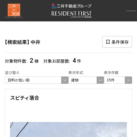
再検索ナビゲーション
路線図一覧
検索結果
中井
条件保存
選択中の路線
大江戸線
(895)
2
4
対象物件数
棟
対象お部屋数
件
一覧から選び直す
並び替え
表示形式
表示件数
選択中の駅
スピティ落合
中井
(4)
一覧から選び直す
選び方を変更する