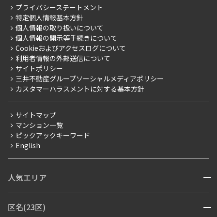
RESIDENT FIRST MEMBERS登録
こだわりから探す
プライバシーステートメント
会社情報
ご入居・提携サービス
特定個人情報基本方針
こだわり一覧
事業案内
個人情報の取り扱いについて
お部屋探しからご契約まで
プレミアムマンション
個人情報の開示等手続きについて
採用情報
よくあるご質問
Cookieおよびアクセスログについて
新築
ニュースリリース
社宅紹介
利用者情報の外部送信について
当社限定（港区・渋谷区）
サイトポリシー
お問い合わせ
【仲介会社様向け】当社仲介事業部取り扱い物件入居申込
三井不動産グループソーシャルメディアポリシー
当社限定（港区・渋谷区以外）
カスタマーハラスメントに対する基本方針
三井不動産企画
分譲賃貸
サイトマップ
賃料改定
マンション一覧
ピックアックキーワード
フリーレント
English
ペット可
コンシェルジュ付き
人気エリア
開閉
ブランドマンション
赤坂・六本木
広尾・麻布・麻布十番
虎ノ門・麻布台
区名(23区)
開閉
青山・表参道・原宿
白金・目黒
高輪・五反田・大崎