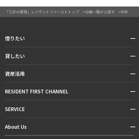
「三井の賃貸」レジデントファーストトップ
沿線一覧から探す
中井
開閉
借りたい
検索する
開閉
貸したい
人気エリアから探す
賃貸運営
区から探す
開閉
資産活用
お問い合わせ
駅・沿線から探す
販売マンション
地図から探す
開閉
RESIDENT FIRST CHANNEL
お問い合わせ
キーワードから探す
NEWS
開閉
SERVICE
新着情報から探す
マンションレポート
ニュースから探す
営業窓口
商店街のある暮らし
開閉
About Us
新着募集情報
会員ページ
住まいのコラム
レジデントファーストについて
RESIDENT FIRST MEMBERS登録