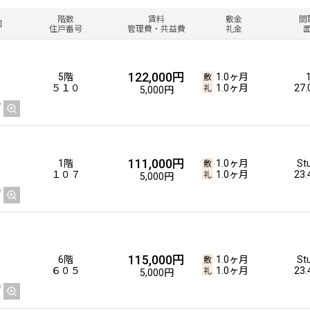
９０３
無
27
10,000円
階数
賃料
敷金
間
図
住戸番号
管理費・共益費
礼金
122,000円
5階
1.0ヶ月
156,000円
11階
1.0ヶ月
1DK
５１０
1.0ヶ月
27
5,000円
１１０１
無
27
10,000円
111,000円
1階
1.0ヶ月
St
155,000円
10階
1.0ヶ月
1DK
１０７
1.0ヶ月
23
5,000円
１００１
無
27
10,000円
227,000円
115,000円
9階
1.0ヶ月
2LD
6階
1.0ヶ月
St
９０５
無
41
６０５
1.0ヶ月
23
15,000円
5,000円