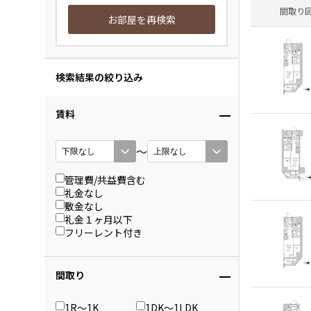
間取り
お部屋を再検索
検索結果の絞り込み
賃料
〜
管理費/共益費含む
礼金なし
敷金なし
礼金１ヶ月以下
フリーレント付き
間取り
1R〜1K
1DK〜1LDK