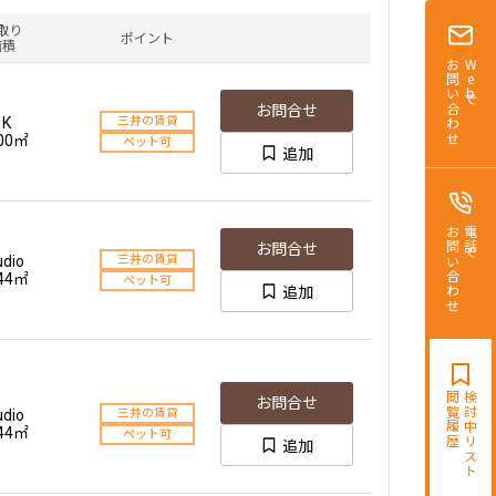
.83㎡
駅近
追加
取り
ポイント
ペット可
面積
お問い合わせ
Webで
お問合せ
新築
1K
三井の賃貸
お問合せ
+SIC
三井の賃貸
.00㎡
ペット可
追加
.86㎡
駅近
追加
ペット可
お問い合わせ
電話で
お問合せ
新築
udio
三井の賃貸
お問合せ
+SIC
三井の賃貸
.44㎡
ペット可
追加
.86㎡
駅近
追加
ペット可
新築
閲覧履歴
検討中リスト
お問合せ
お問合せ
三井の賃貸
K+SIC
udio
三井の賃貸
駅近
.79㎡
.44㎡
ペット可
追加
追加
ペット可
フリーレント