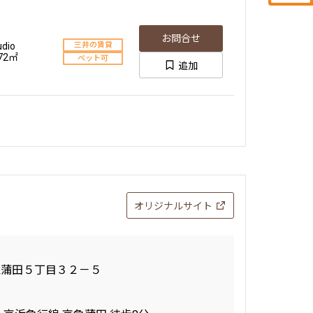
新築
お問合せ
三井の賃貸
K+SIC
お問合せ
駅近
udio
三井の賃貸
.79㎡
追加
ペット可
.72㎡
ペット可
追加
フリーレント
新築
お問合せ
三井の賃貸
K+SIC
駅近
.79㎡
追加
ペット可
フリーレント
新築
お問合せ
三井の賃貸
オリジナルサイト
K+SIC
駅近
.79㎡
追加
ペット可
フリーレント
区蒲田５丁目３２－５
新築
お問合せ
三井の賃貸
K+SIC
駅近
.79㎡