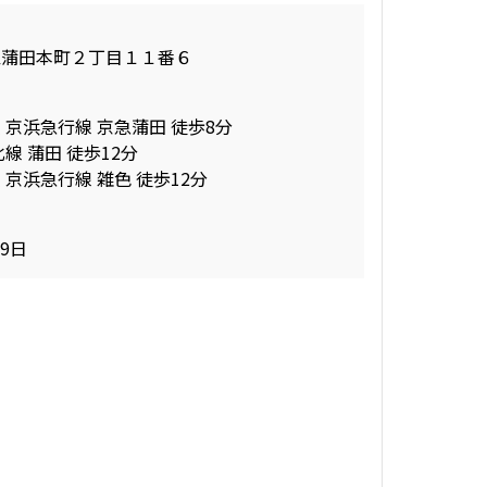
区蒲田本町２丁目１１番６
新築
お問合せ
+SIC
三井の賃貸
.83㎡
駅近
追加
ペット可
 京浜急行線 京急蒲田 徒歩8分
線 蒲田 徒歩12分
 京浜急行線 雑色 徒歩12分
新築
お問合せ
+SIC
三井の賃貸
.86㎡
駅近
追加
19日
ペット可
新築
お問合せ
+SIC
三井の賃貸
.83㎡
駅近
追加
ペット可
新築
お問合せ
+SIC
三井の賃貸