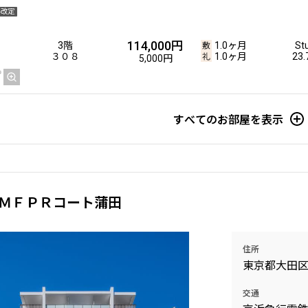
料改定
226,000円
7階
1.0ヶ月
2LD
114,000円
3階
1.0ヶ月
St
７０５
無
41
15,000円
３０８
1.0ヶ月
23
5,000円
すべてのお部屋を表示
229,000円
11階
1.0ヶ月
2LD
１１０５
無
41
15,000円
ＭＦＰＲコート蒲田
225,000円
6階
1.0ヶ月
2LD
６０５
無
41
15,000円
住所
東京都大田
225,000円
交通
5階
1.0ヶ月
2LD
５０５
無
41
15,000円