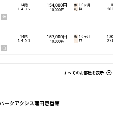
154,000円
14階
1.0ヶ月
1
１４０２
無
26
10,000円
157,000円
14階
1.0ヶ月
1DK
１４０１
無
27
10,000円
158,000円
13階
1.0ヶ月
1DK
すべてのお部屋を表示
１３０３
無
27
10,000円
157,000円
13階
1.0ヶ月
1DK
パークアクシス蒲田壱番館
１３０１
無
27
10,000円