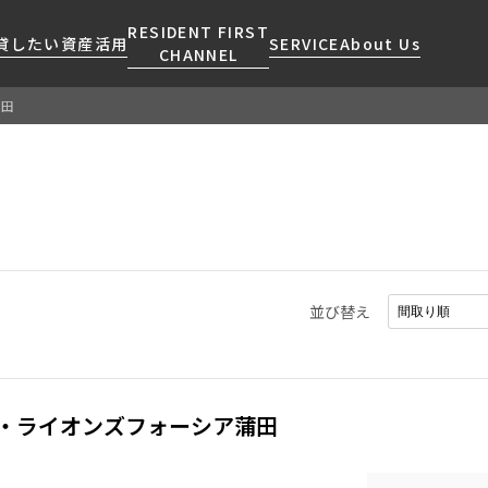
RESIDENT FIRST
貸したい
資産活用
SERVICE
About Us
CHANNEL
蒲田
検索する
こだわりから探す
レジデントファーストについて
賃貸運営
販売マンション
NEWS
営業窓口
会社情報
お問い合わせ
お問い合わせ
マンションレポート
会員ページ
人気エリアから探す
こだわり一覧
事業案内
商店街のある暮らし
RESIDENT FIRST
区から探す
プレミアムマンション
MEMBERS登録
採用情報
住まいのコラム
駅・沿線から探す
新築
ご入居・提携サービス
並び替え
ニュースリリース
RESIDENT FIRST
地図から探す
当社限定(港区・渋谷区)
MEMBERS登録
お部屋探しからご契約まで
お問い合わせ
キーワードから探す
当社限定(港区・渋谷区以外)
よくあるご質問
三井不動産企画
・ライオンズフォーシア蒲田
社宅紹介
新着情報から探す
分譲賃貸
【仲介会社様向け】当社仲介
ニュースから探す
賃料改定
事業部取り扱い物件入居申