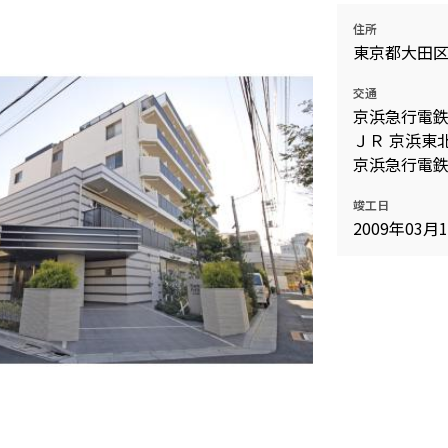
住所
東京都大田
157,000円
12階
1.0ヶ月
1DK
１２０３
無
27
10,000円
交通
京浜急行電鉄
ＪＲ 京浜東北
京浜急行電鉄
156,000円
12階
1.0ヶ月
1DK
竣工日
１２０１
無
27
10,000円
2009年03月
157,000円
11階
1.0ヶ月
1DK
１１０３
無
27
10,000円
156,000円
9階
1.0ヶ月
1DK