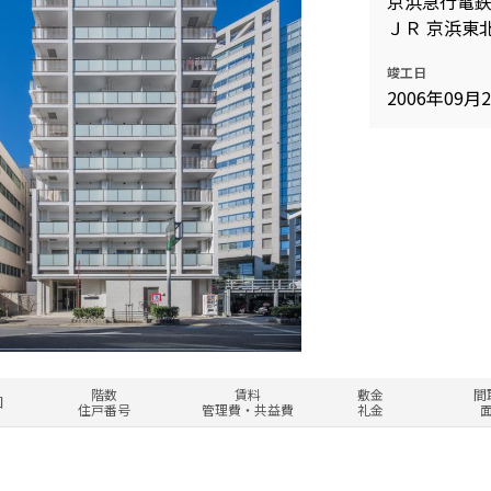
京浜急行電鉄
ＪＲ 京浜東北
竣工日
2006年09月
223,000円
4階
1.0ヶ月
2LD
４０５
無
41
15,000円
233,000円
2階
1.0ヶ月
2LD
２０４
無
41
15,000円
245,000円
15階
1.0ヶ月
2LD
階数
賃料
敷金
間
図
１５０５
無
41
15,000円
住戸番号
管理費・共益費
礼金