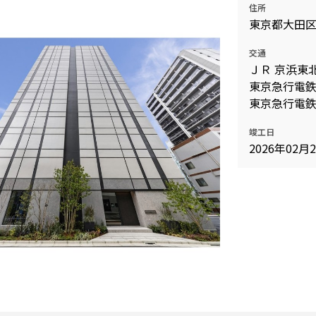
住所
込
新着募集情報
東京都大田
フリーレント
ペット可
交通
ＪＲ 京浜東北
コンシェルジュ付き
東京急行電鉄
ブランドマンション
東京急行電鉄
竣工日
2026年02月