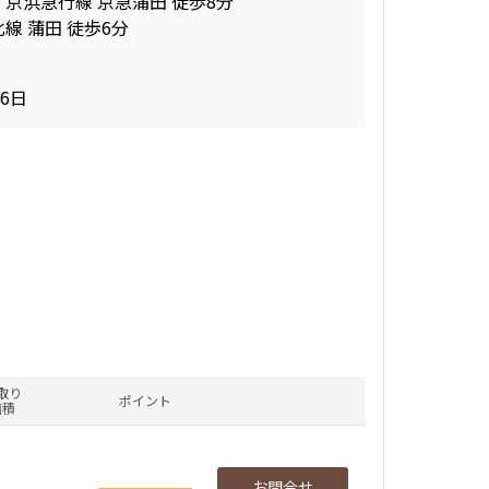
 京浜急行線 京急蒲田 徒歩8分
追加
ペット可
線 蒲田 徒歩6分
フリーレント
新築
26日
お問合せ
三井の賃貸
K+SIC
駅近
.79㎡
追加
ペット可
フリーレント
新築
お問合せ
三井の賃貸
K+SIC
駅近
.79㎡
追加
ペット可
フリーレント
新築
お問合せ
三井の賃貸
K+SIC
取り
駅近
ポイント
.79㎡
面積
追加
ペット可
フリーレント
お問合せ