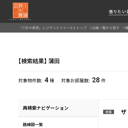
借りたい
「三井の賃貸」レジデントファーストトップ
沿線一覧から探す
About Us
借りたい
貸したい
資産活用
RESIDENT
SERVICE
FIRST CHANNEL
私たちレジデントファーストの思いや
厳選した都心の上質な賃貸マンションを数多
賃貸運営をお考えのオーナー様に
分譲マンションのご購入、売却の
レジデントファーストが提供する
検索結果
蒲田
ご提供するサービスをご紹介します
くご提案します
最適なプランをご提案します
ご相談も承ります
各種サービスをご紹介します
新しい住まいと暮らしの探しに関わる
様々な情報を発信します
4
28
対象物件数
棟
対象お部屋数
件
再検索ナビゲーション
ザ
新築
路線図一覧