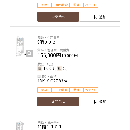
新築
三井の賃貸
駅近
ペット可
追加
お問合せ
9階
９０３
156,000円
10,000円
1.0ヶ月
無
1DK+SIC
27.83㎡
新築
三井の賃貸
駅近
ペット可
追加
お問合せ
11階
１１０１