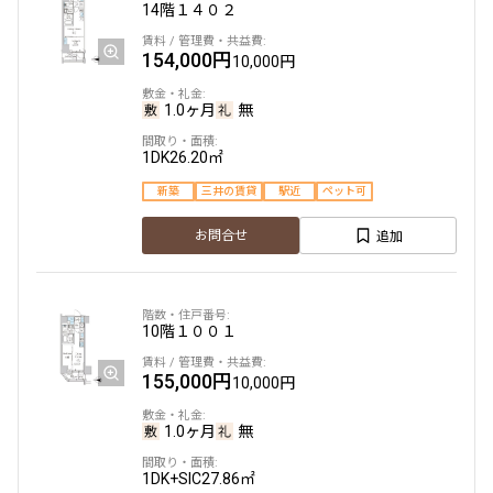
14階
１４０２
154,000円
10,000円
1.0ヶ月
無
1DK
26.20㎡
新築
三井の賃貸
駅近
ペット可
追加
お問合せ
10階
１００１
155,000円
10,000円
1.0ヶ月
無
1DK+SIC
27.86㎡