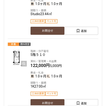
1.0ヶ月
1.0ヶ月
Studio
23.44㎡
より詳細な絞り込み
三井の賃貸
ペット可
建物施設やお部屋の設備、方位、階数などの絞り込みが
追加
お問合せ
できます
新着
賃料改定
設定する
5階
５１０
122,000円
5,000円
検索対象お部屋数
28
1.0ヶ月
1.0ヶ月
件
1K
27.00㎡
お部屋を再検索
三井の賃貸
ペット可
追加
お問合せ