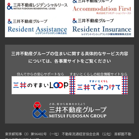
品川区
世田谷区
大田区
江東区
台東区
墨田区
中野区
芝浦・汐留・品川
月島・勝どき・豊洲
本郷・春日・小石川
豊島区
杉並区
板橋区
北区
練馬区
荒川区
足立区
1.0ヶ月
無
新宿・代々木
目白・高田馬場・早稲田
中野・荻窪
葛飾区
江戸川区
池尻大橋・三軒茶屋
祐天寺・学芸大学・自由が丘
1DK+SIC
27.83㎡
駒沢・用賀・二子玉川
成城・砧
池袋・板橋・王子
新築
三井の賃貸
駅近
ペット可
戸越・大井・蒲田
追加
お問合せ
三井不動産グループの住まいに関する具体的なサービス内容
青山
渋谷
東京・大手町
新宿
品川
目黒・中目黒
については、各事業サイトをご覧ください
神田・御茶ノ水・秋葉原
初台・幡ヶ谷・笹塚
住んでからの安心サポートなら
すまいとくらしの総合情報サイトなら
13階
１３０３
158,000円
10,000円
1.0ヶ月
無
1DK+SIC
27.83㎡
新築
三井の賃貸
駅近
ペット可
東京都知事（3）第96482号 （一社） 不動産流通経営協会会員 （公社） 首都圏不動
追加
お問合せ