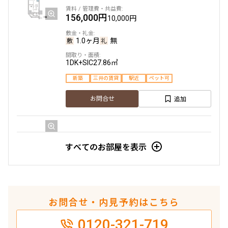
156,000円
10,000円
1.0ヶ月
無
1DK+SIC
27.86㎡
新築
三井の賃貸
駅近
ペット可
追加
お問合せ
12階
１２０１
すべてのお部屋を表示
156,000円
10,000円
1.0ヶ月
無
お問合せ・内見予約はこちら
1DK+SIC
27.86㎡
0120-321-719
新築
三井の賃貸
駅近
ペット可