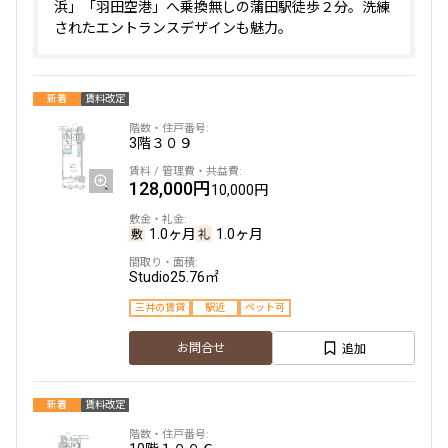
浜」「羽田空港」へ乗換無しの蒲田駅徒歩２分。洗練
されたエントランスデザインも魅力。
新着
賃料改定
3階
３０９
128,000円
10,000円
1.0ヶ月
1.0ヶ月
Studio
25.76㎡
三井の賃貸
駅近
ペット可
追加
お問合せ
新着
賃料改定