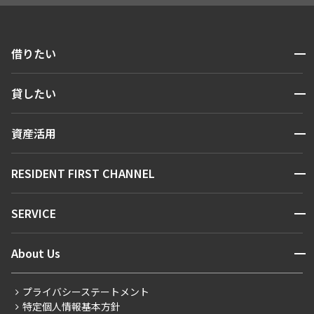
157,000円
10,000円
1.0ヶ月
無
開閉
借りたい
1DK+SIC
27.86㎡
検索する
開閉
貸したい
新築
三井の賃貸
駅近
ペット可
人気エリアから探す
賃貸運営
追加
区から探す
お問合せ
開閉
資産活用
お問い合わせ
駅・沿線から探す
販売マンション
地図から探す
開閉
RESIDENT FIRST CHANNEL
お問い合わせ
キーワードから探す
12階
１２０３
NEWS
開閉
SERVICE
157,000円
新着情報から探す
10,000円
マンションレポート
ニュースから探す
営業窓口
商店街のある暮らし
1.0ヶ月
無
開閉
About Us
新着募集情報
会員ページ
住まいのコラム
1DK+SIC
27.83㎡
レジデントファーストについて
RESIDENT FIRST MEMBERS登録
RESIDENT FIRST MEMBERS登録
こだわりから探す
プライバシーステートメント
会社情報
ご入居・提携サービス
新築
三井の賃貸
駅近
ペット可
特定個人情報基本方針