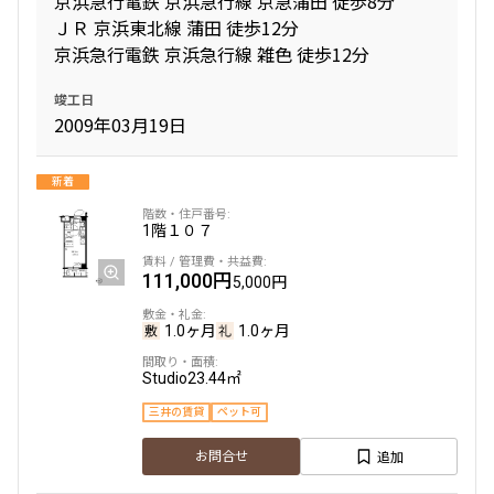
京浜急行電鉄 京浜急行線 京急蒲田 徒歩8分
ＪＲ 京浜東北線 蒲田 徒歩12分
京浜急行電鉄 京浜急行線 雑色 徒歩12分
間取り
竣工日
1R〜1K
1DK〜1LDK
2009年03月19日
2LDK
3LDK
4LDK〜
新着
専有面積
1階
１０７
〜
111,000円
5,000円
1.0ヶ月
1.0ヶ月
築年数
Studio
23.44㎡
指定なし
新築
三井の賃貸
ペット可
1年以内
3年以内
5年以内
10年以内
追加
お問合せ
15年以内
20年以内
25年以内
30年以内