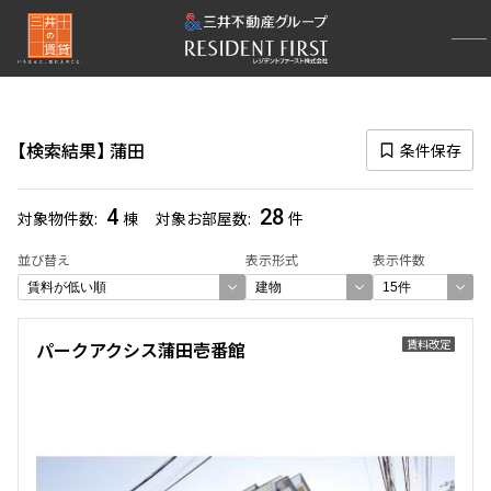
再検索ナビゲーション
路線図一覧
検索結果
蒲田
条件保存
選択中の路線
京浜東北線
(543)
4
28
対象物件数
棟
対象お部屋数
件
一覧から選び直す
並び替え
表示形式
表示件数
選択中の駅
賃料改定
パークアクシス蒲田壱番館
蒲田
(28)
一覧から選び直す
選び方を変更する