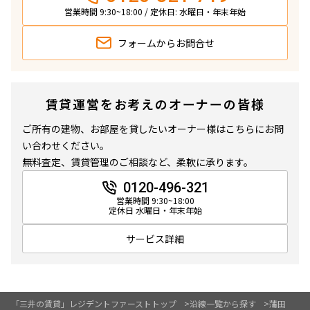
営業時間 9:30~18:00 / 定休日: 水曜日・年末年始
追加
お問合せ
フォームから
お問合せ
11階
１１０３
賃貸運営をお考えのオーナーの皆様
157,000円
10,000円
ご所有の建物、お部屋を貸したいオーナー様はこちらにお問
い合わせください。
1.0ヶ月
無
無料査定、賃貸管理のご相談など、柔軟に承ります。
1DK+SIC
27.83㎡
0120-496-321
営業時間 9:30~18:00
新築
三井の賃貸
駅近
ペット可
定休日 水曜日・年末年始
追加
お問合せ
サービス詳細
14階
１４０１
「三井の賃貸」レジデントファーストトップ
沿線一覧から探す
蒲田