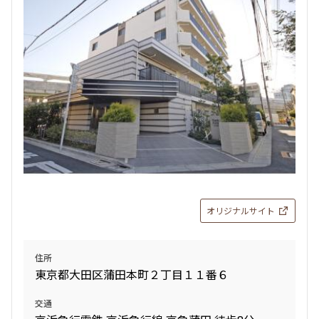
検索対象お部屋数
28
件
お部屋を再検索
検索結果の絞り込み
賃料
オリジナルサイト
〜
管理費/共益費含む
住所
礼金なし
東京都大田区蒲田本町２丁目１１番６
敷金なし
礼金１ヶ月以下
交通
フリーレント付き