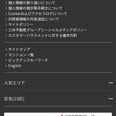
こだわり一覧
事業案内
個人情報の取り扱いについて
お部屋探しからご契約まで
追加
お問合せ
プレミアムマンション
個人情報の開示等手続きについて
採用情報
よくあるご質問
Cookieおよびアクセスログについて
新築
ニュースリリース
社宅紹介
利用者情報の外部送信について
当社限定（港区・渋谷区）
サイトポリシー
お問い合わせ
【仲介会社様向け】当社仲介事業部取り扱い物件入居申込
13階
１３０１
三井不動産グループソーシャルメディアポリシー
当社限定（港区・渋谷区以外）
カスタマーハラスメントに対する基本方針
三井不動産企画
157,000円
10,000円
分譲賃貸
サイトマップ
1.0ヶ月
無
賃料改定
マンション一覧
ピックアックキーワード
フリーレント
1DK+SIC
27.86㎡
English
ペット可
新築
三井の賃貸
駅近
ペット可
コンシェルジュ付き
追加
お問合せ
人気エリア
開閉
ブランドマンション
赤坂・六本木
広尾・麻布・麻布十番
虎ノ門・麻布台
区名(23区)
開閉
青山・表参道・原宿
白金・目黒
高輪・五反田・大崎
14階
１４０３
恵比寿・代官山・中目黒
渋谷・松濤・代々木上原
番町・四谷・九段
港区
渋谷区
中央区
新宿区
文京区
千代田区
目黒区
158,000円
10,000円
日本橋・銀座
市ヶ谷・神楽坂・飯田橋
三田・芝・浜松町