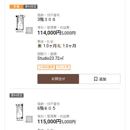
新着
賃料改定
駅から徒歩
3階
３０８
指定なし
1分以内
114,000円
5,000円
3分以内
5分以内
10分以内
15分以内
1.0ヶ月
1.0ヶ月
他条件
Studio
23.72㎡
三井の賃貸
ペット可
当社限定物件
専任物件
追加
お問合せ
三井の賃貸物件
申込無し物件のみ表示
ペット可・相談
賃料改定
楽器可・相談
6階
６０５
入居可能日
115,000円
5,000円