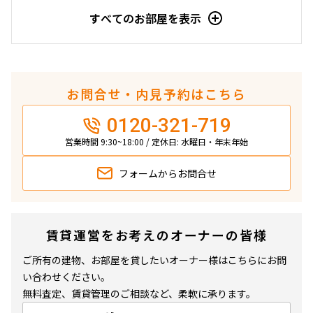
9階
９０５
すべてのお部屋を表示
203,000円
12,000円
1.0ヶ月
無
お問合せ・内見予約はこちら
1LDK
32.34㎡
0120-321-719
新築
三井の賃貸
ペット可
営業時間 9:30~18:00 / 定休日: 水曜日・年末年始
追加
お問合せ
フォームから
お問合せ
12階
１２０４
賃貸運営をお考えのオーナーの皆様
208,000円
12,000円
ご所有の建物、お部屋を貸したいオーナー様はこちらにお問
い合わせください。
1.0ヶ月
無
無料査定、賃貸管理のご相談など、柔軟に承ります。
1LDK
34.50㎡