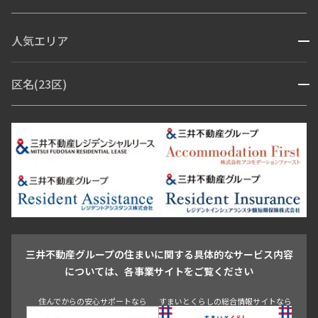
新築
三井の賃貸
ペット可
フリーレント
コンシェルジュ付き
追加
お問合せ
人気エリア
開閉
ブランドマンション
赤坂・六本木
広尾・麻布・麻布十番
虎ノ門・麻布台
区名(23区)
開閉
青山・表参道・原宿
白金・目黒
高輪・五反田・大崎
10階
１００７
恵比寿・代官山・中目黒
渋谷・松濤・代々木上原
番町・四谷・九段
港区
渋谷区
中央区
新宿区
文京区
千代田区
目黒区
258,000円
12,000円
日本橋・銀座
市ヶ谷・神楽坂・飯田橋
三田・芝・浜松町
品川区
世田谷区
大田区
江東区
台東区
墨田区
中野区
芝浦・汐留・品川
月島・勝どき・豊洲
本郷・春日・小石川
豊島区
杉並区
板橋区
北区
練馬区
荒川区
足立区
1.0ヶ月
無
新宿・代々木
目白・高田馬場・早稲田
中野・荻窪
葛飾区
江戸川区
池尻大橋・三軒茶屋
祐天寺・学芸大学・自由が丘
1LDK
42.39㎡
駒沢・用賀・二子玉川
成城・砧
池袋・板橋・王子
新築
三井の賃貸
ペット可
フリーレント
戸越・大井・蒲田
追加
お問合せ
三井不動産グループの住まいに関する具体的なサービス内容
青山
渋谷
東京・大手町
新宿
品川
目黒・中目黒
については、各事業サイトをご覧ください
神田・御茶ノ水・秋葉原
初台・幡ヶ谷・笹塚
住んでからの安心サポートなら
すまいとくらしの総合情報サイトなら
2階
２０３