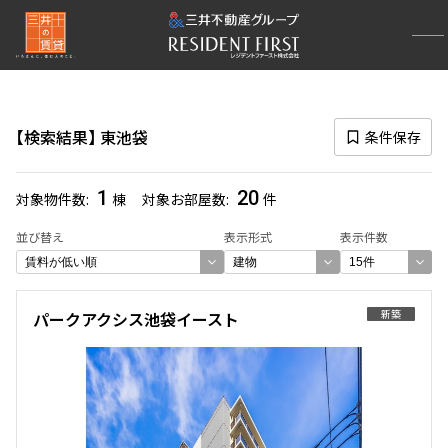
再検索ナビゲーション
路線図一覧
検索結果
東池袋
条件保存
選択中の路線
有楽町線
(400)
1
20
対象物件数
棟
対象お部屋数
件
一覧から選び直す
並び替え
表示形式
表示件数
選択中の駅
新築
パークアクシス池袋イースト
東池袋
(20)
一覧から選び直す
選び方を変更する