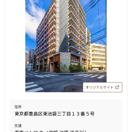
検索対象お部屋数
20
件
お部屋を再検索
検索結果の絞り込み
賃料
オリジナルサイト
〜
管理費/共益費含む
住所
礼金なし
東京都豊島区東池袋三丁目１３番５号
敷金なし
礼金１ヶ月以下
交通
フリーレント付き