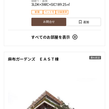
3LDK+3WIC+SIC
189.25㎡
新築
ペット可
分譲賃貸
追加
お問合せ
すべてのお部屋を表示
賃料改定
麻布ガーデンズ ＥＡＳＴ棟