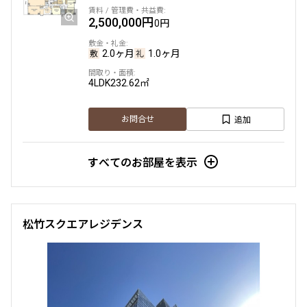
2,500,000円
他条件
0円
2.0ヶ月
1.0ヶ月
当社限定物件
専任物件
三井の賃貸物件
4LDK
232.62㎡
申込無し物件のみ表示
ペット可・相談
追加
楽器可・相談
お問合せ
すべてのお部屋を表示
入居可能日
松竹スクエアレジデンス
より詳細な絞り込み
建物施設やお部屋の設備、方位、階数などの絞り込みが
できます