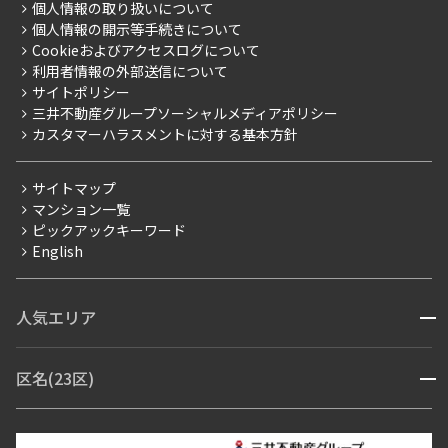
事業案内
個人情報の取り扱いについて
お部屋探しからご契約まで
プレミアムマンション
個人情報の開示等手続きについて
採用情報
よくあるご質問
Cookieおよびアクセスログについて
新築
ニュースリリース
社宅紹介
利用者情報の外部送信について
当社限定（港区・渋谷区）
サイトポリシー
お問い合わせ
【仲介会社様向け】当社仲介事業部取り扱い物件入居申込
三井不動産グループソーシャルメディアポリシー
当社限定（港区・渋谷区以外）
カスタマーハラスメントに対する基本方針
三井不動産企画
分譲賃貸
サイトマップ
賃料改定
マンション一覧
ピックアックキーワード
フリーレント
English
ペット可
コンシェルジュ付き
人気エリア
開閉
ブランドマンション
赤坂・六本木
広尾・麻布・麻布十番
虎ノ門・麻布台
区名(23区)
開閉
青山・表参道・原宿
白金・目黒
高輪・五反田・大崎
恵比寿・代官山・中目黒
渋谷・松濤・代々木上原
番町・四谷・九段
港区
渋谷区
中央区
新宿区
文京区
千代田区
目黒区
日本橋・銀座
市ヶ谷・神楽坂・飯田橋
三田・芝・浜松町