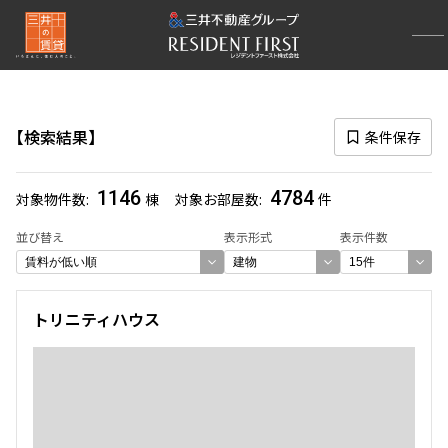
再検索ナビゲーション
路線図一覧
検索結果
条件保存
選択中の路線
1146
4784
対象物件数
棟
対象お部屋数
件
一覧から選び直す
並び替え
表示形式
表示件数
選び方を変更する
トリニティハウス
検索対象お部屋数
4784
件
お部屋を再検索