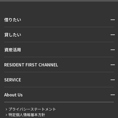
開閉
借りたい
検索する
開閉
貸したい
人気エリアから探す
賃貸運営
区から探す
開閉
資産活用
お問い合わせ
駅・沿線から探す
販売マンション
地図から探す
開閉
RESIDENT FIRST CHANNEL
お問い合わせ
キーワードから探す
NEWS
開閉
SERVICE
新着情報から探す
マンションレポート
ニュースから探す
営業窓口
商店街のある暮らし
開閉
About Us
新着募集情報
会員ページ
住まいのコラム
レジデントファーストについて
RESIDENT FIRST MEMBERS登録
RESIDENT FIRST MEMBERS登録
こだわりから探す
プライバシーステートメント
会社情報
ご入居・提携サービス
特定個人情報基本方針
こだわり一覧