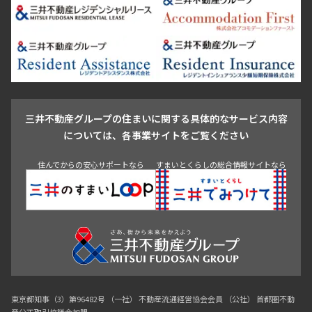
品川区
世田谷区
大田区
江東区
台東区
墨田区
中野区
芝浦・汐留・品川
月島・勝どき・豊洲
本郷・春日・小石川
豊島区
杉並区
板橋区
北区
練馬区
荒川区
足立区
新宿・代々木
目白・高田馬場・早稲田
中野・荻窪
葛飾区
江戸川区
池尻大橋・三軒茶屋
祐天寺・学芸大学・自由が丘
駒沢・用賀・二子玉川
成城・砧
池袋・板橋・王子
戸越・大井・蒲田
三井不動産グループの住まいに関する具体的なサービス内容
青山
渋谷
東京・大手町
新宿
品川
目黒・中目黒
については、各事業サイトをご覧ください
神田・御茶ノ水・秋葉原
初台・幡ヶ谷・笹塚
住んでからの安心サポートなら
すまいとくらしの総合情報サイトなら
東京都知事（3）第96482号 （一社） 不動産流通経営協会会員 （公社） 首都圏不動
産公正取引協議会加盟