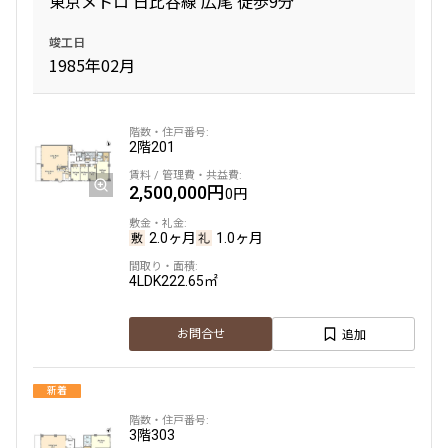
東京メトロ 日比谷線 広尾 徒歩9分
専有面積
竣工日
1985年02月
〜
2階
201
築年数
2,500,000円
0円
指定なし
新築
1年以内
3年以内
5年以内
10年以内
2.0ヶ月
1.0ヶ月
15年以内
20年以内
25年以内
30年以内
4LDK
222.65㎡
追加
駅から徒歩
お問合せ
指定なし
1分以内
新着
3分以内
5分以内
10分以内
15分以内
3階
303