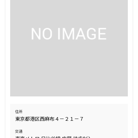
検索結果の絞り込み
賃料
〜
管理費/共益費含む
礼金なし
敷金なし
礼金１ヶ月以下
フリーレント付き
間取り
住所
1R〜1K
1DK〜1LDK
東京都港区西麻布４－２１－７
2LDK
3LDK
4LDK〜
交通