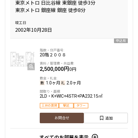
東京メトロ 日比谷線 東銀座 徒歩3分
東京メトロ 銀座線 銀座 徒歩8分
竣工日
2002年10月28日
申込有
20階
２００８
2,500,000円
0円
1.0ヶ月
2.0ヶ月
2LD・K+WIC+4STR+PA
232.15㎡
三井の賃貸
駅近
タワー
追加
お問合せ
すべてのお部屋を表示