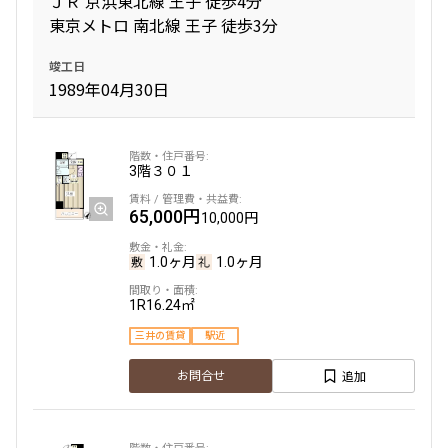
ＪＲ 京浜東北線 王子 徒歩4分
東京メトロ 南北線 王子 徒歩3分
専有面積
竣工日
〜
1989年04月30日
築年数
3階
３０１
指定なし
新築
65,000円
1年以内
3年以内
10,000円
5年以内
10年以内
15年以内
20年以内
1.0ヶ月
1.0ヶ月
25年以内
30年以内
1R
16.24㎡
駅から徒歩
三井の賃貸
駅近
追加
お問合せ
指定なし
1分以内
3分以内
5分以内
10分以内
15分以内