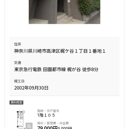
住所
神奈川県川崎市高津区梶ケ谷１丁目１番地１
交通
東京急行電鉄 田園都市線 梶が谷 徒歩8分
竣工日
2002年09月30日
賃料改定
1階
１０５
79,000円
5,000円