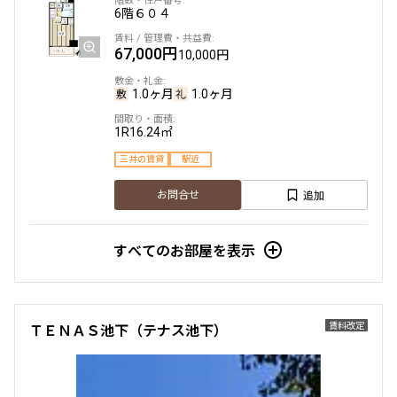
6階
６０４
他条件
67,000円
10,000円
当社限定物件
専任物件
1.0ヶ月
1.0ヶ月
三井の賃貸物件
申込無し物件のみ表示
1R
16.24㎡
ペット可・相談
楽器可・相談
三井の賃貸
駅近
追加
お問合せ
入居可能日
すべてのお部屋を表示
より詳細な絞り込み
賃料改定
ＴＥＮＡＳ池下（テナス池下）
建物施設やお部屋の設備、方位、階数などの絞り込みが
できます