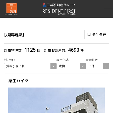
再検索ナビゲーション
路線図一覧
検索結果
条件保存
選択中の路線
1125
4690
対象物件数
棟
対象お部屋数
件
一覧から選び直す
並び替え
表示形式
表示件数
選び方を変更する
栗生ハイツ
検索対象お部屋数
4690
件
お部屋を再検索