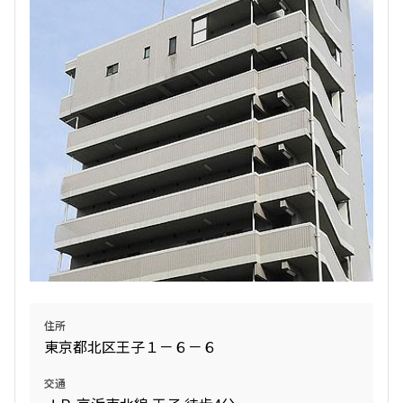
検索結果の絞り込み
賃料
〜
管理費/共益費含む
礼金なし
敷金なし
礼金１ヶ月以下
フリーレント付き
間取り
住所
1R〜1K
1DK〜1LDK
東京都北区王子１－６－６
2LDK
3LDK
4LDK〜
交通