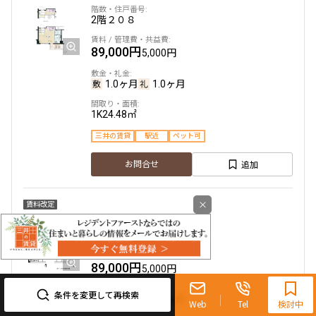
2階
２０８
89,000円
5,000円
1.0ヶ月
1.0ヶ月
1K
24.48㎡
三井の賃貸
駅近
ペット可
追加
お問合せ
×
賃料改定
3階
３０５
0120-321-719
89,000円
5,000円
9:30~18:00（水曜定休）
条件を変更して再検索
1.0ヶ月
1.0ヶ月
Web
Tel
検討中