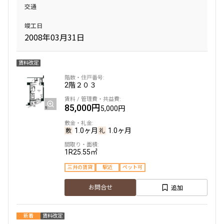
交通
竣工日
2008年03月31日
賃料改定
2階
２０３
85,000円
5,000円
1.0ヶ月
1.0ヶ月
1R
25.55㎡
三井の賃貸
駅近
ペット可
追加
お問合せ
新着
賃料改定