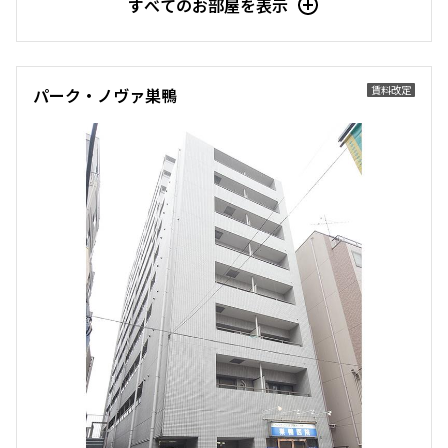
すべてのお部屋を表示
11階
１１０８
122,000円
10,000円
賃料改定
パーク・ノヴァ巣鴨
1.0ヶ月
1.0ヶ月
1LD･K+N+SIC
41.45㎡
三井の賃貸
駅近
追加
お問合せ