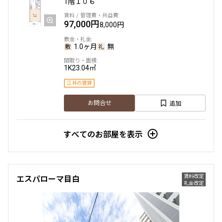
1階
１０６
97,000円
8,000円
1.0ヶ月
無
1K
23.04㎡
三井の賃貸
追加
お問合せ
すべてのお部屋を表示
賃料改定
エスパローマ目白
礼金改定