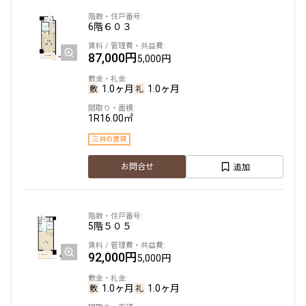
6階
６０３
他条件
87,000円
5,000円
当社限定物件
専任物件
1.0ヶ月
1.0ヶ月
三井の賃貸物件
申込無し物件のみ表示
ペット可・相談
1R
16.00㎡
楽器可・相談
三井の賃貸
追加
お問合せ
入居可能日
5階
５０５
より詳細な絞り込み
92,000円
5,000円
建物施設やお部屋の設備、方位、階数などの絞り込みが
1.0ヶ月
1.0ヶ月
できます