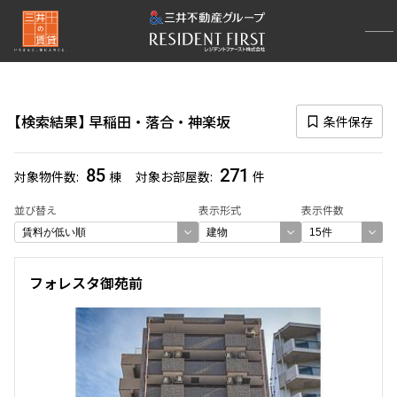
再検索ナビゲーション
エリア
検索結果
早稲田・落合・神楽坂
条件保存
選択中のエリア
早稲田・落合・神楽坂
(271)
85
271
対象物件数
棟
対象お部屋数
件
一覧から選び直す
並び替え
表示形式
表示件数
選び方を変更する
フォレスタ御苑前
検索対象お部屋数
271
件
お部屋を再検索