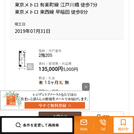
東京メトロ 有楽町線 江戸川橋 徒歩7分
東京メトロ 東西線 早稲田 徒歩8分
竣工日
2019年07月31日
2階
205
135,000円
5,000円
1.0ヶ月
無
×
1K
25.73㎡
専任物件
ペット可
0120-321-719
追加
お問合せ
9:30~18:00（水曜定休）
条件を変更して再検索
Web
Tel
検討中