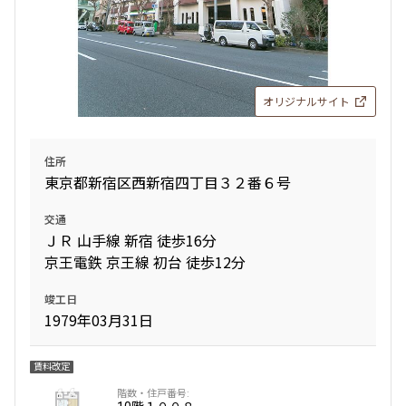
オリジナルサイト
住所
東京都新宿区西新宿四丁目３２番６号
交通
ＪＲ 山手線 新宿 徒歩16分
京王電鉄 京王線 初台 徒歩12分
竣工日
1979年03月31日
賃料改定