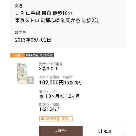
交通
ＪＲ 山手線 目白 徒歩10分
東京メトロ 副都心線 雑司が谷 徒歩2分
竣工日
2013年06月01日
新着
賃料改定
礼金改定
3階
３０１
102,000円
10,000円
1.0ヶ月
1.2ヶ月
1K
21.24㎡
三井の賃貸
駅近
追加
お問合せ