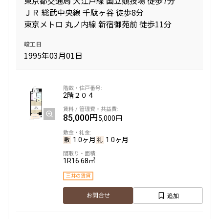
東京都交通局 大江戸線 国立競技場 徒歩7分
ＪＲ 総武中央線 千駄ヶ谷 徒歩8分
東京メトロ 丸ノ内線 新宿御苑前 徒歩11分
専有面積
竣工日
〜
1995年03月01日
築年数
2階
２０４
指定なし
新築
1年以内
3年以内
85,000円
5,000円
5年以内
10年以内
15年以内
20年以内
1.0ヶ月
1.0ヶ月
25年以内
30年以内
1R
16.68㎡
駅から徒歩
三井の賃貸
指定なし
1分以内
追加
お問合せ
3分以内
5分以内
10分以内
15分以内