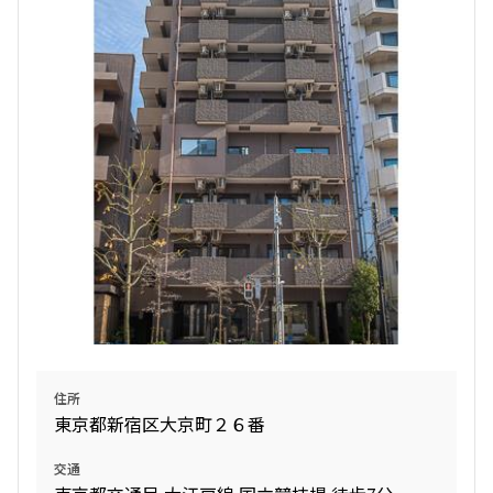
検索結果の絞り込み
賃料
〜
管理費/共益費含む
礼金なし
敷金なし
礼金１ヶ月以下
フリーレント付き
間取り
住所
東京都新宿区大京町２６番
1R〜1K
1DK〜1LDK
2LDK
3LDK
交通
4LDK〜