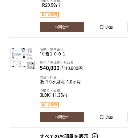
1R
20.58㎡
設定する
三井の賃貸
追加
お問合せ
検索対象お部屋数
271
10階
１００１
件
540,000円
10,000円
お部屋を再検索
1.0ヶ月
1.0ヶ月
3LDK
111.35㎡
三井の賃貸
追加
お問合せ
すべてのお部屋を表示