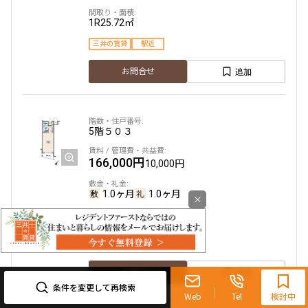
1R
25.72㎡
三井の賃貸
駅近
追加
お問合せ
5階
５０３
166,000円
10,000円
1.0ヶ月
1.0ヶ月
×
1R
25.72㎡
三井の賃貸
駅近
0120-321-719
追加
お問合せ
9:30~18:00（水曜定休）
条件を変更して再検索
Web
Tel
検討中