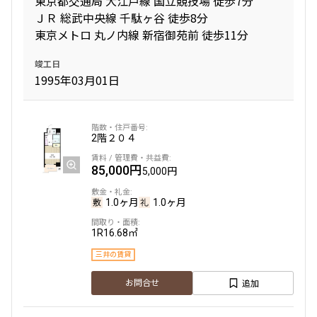
東京都交通局 大江戸線 国立競技場 徒歩7分
ＪＲ 総武中央線 千駄ヶ谷 徒歩8分
東京メトロ 丸ノ内線 新宿御苑前 徒歩11分
専有面積
竣工日
〜
1995年03月01日
築年数
2階
２０４
指定なし
新築
1年以内
3年以内
85,000円
5,000円
5年以内
10年以内
15年以内
20年以内
1.0ヶ月
1.0ヶ月
25年以内
30年以内
1R
16.68㎡
駅から徒歩
三井の賃貸
指定なし
1分以内
追加
お問合せ
3分以内
5分以内
10分以内
15分以内