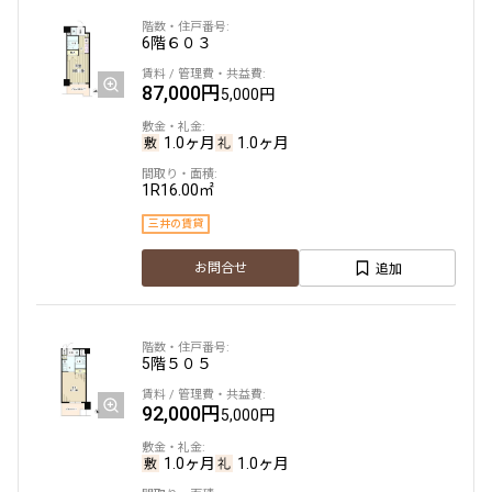
6階
６０３
他条件
87,000円
5,000円
当社限定物件
専任物件
1.0ヶ月
1.0ヶ月
三井の賃貸物件
申込無し物件のみ表示
ペット可・相談
1R
16.00㎡
楽器可・相談
三井の賃貸
追加
お問合せ
入居可能日
5階
５０５
より詳細な絞り込み
92,000円
5,000円
建物施設やお部屋の設備、方位、階数などの絞り込みが
1.0ヶ月
1.0ヶ月
できます