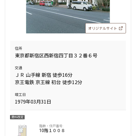
オリジナルサイト
住所
東京都新宿区西新宿四丁目３２番６号
交通
ＪＲ 山手線 新宿 徒歩16分
京王電鉄 京王線 初台 徒歩12分
竣工日
1979年03月31日
賃料改定
10階
１００８