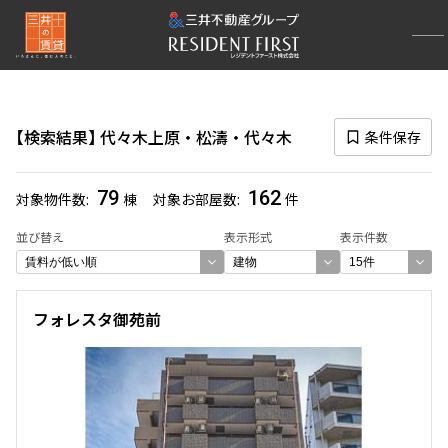
再検索ナビゲーション
エリア
検索結果
代々木上原・松濤・代々木
条件保存
選択中のエリア
代々木上原・松濤・代々木
(162)
79
162
対象物件数
棟
対象お部屋数
件
一覧から選び直す
並び替え
表示形式
表示件数
選び方を変更する
フォレスタ御苑前
検索対象お部屋数
162
件
お部屋を再検索