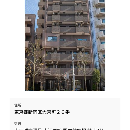
検索結果の絞り込み
賃料
〜
管理費/共益費含む
礼金なし
敷金なし
礼金１ヶ月以下
フリーレント付き
間取り
住所
東京都新宿区大京町２６番
1R〜1K
1DK〜1LDK
2LDK
3LDK
交通
4LDK〜