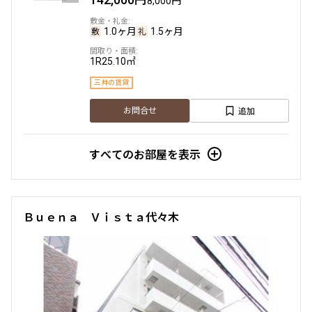
8,000円
1.0ヶ月
1.5ヶ月
1R
25.10㎡
三井の賃貸
追加
お問合せ
すべてのお部屋を表示
Ｂｕｅｎａ Ｖｉｓｔａ代々木