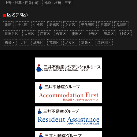
上野・浅草・門前仲町
池袋・板橋・王子
区名(23区)
港区
渋谷区
中央区
新宿区
文京区
千代田区
目黒区
品川区
世田谷区
大田区
江東区
台東区
墨田区
中野区
豊島区
杉並区
板橋区
北区
練馬区
荒川区
足立区
葛飾区
江戸川区