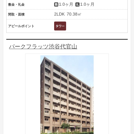
1.0ヶ月
1.0ヶ月
敷金・礼金
2LDK
70.38㎡
間取・面積
アピールポイント
パークフラッツ渋谷代官山