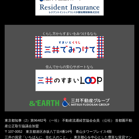
くらし方からすまいをみつけるなら
住んでからの安心サポートなら
東京都知事（2）第96482号 （一社） 不動産流通経営協会会員 （公社） 首都圏不動
産公正取引協議会加盟
〒107-0052 東京都港区赤坂八丁目4番14号 青山タワープレイス4階
三井の賃貸「いちばんに、住む人のこと。」 東京都心を中心とした豊富な賃貸マン