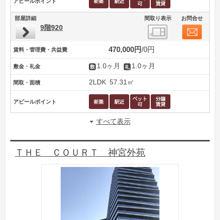
アピールポイント
部屋詳細
間取り表示
お問合せ
9階920
470,000円
0円
賃料・管理費・共益費
1.0ヶ月
1.0ヶ月
敷金・礼金
2LDK
57.31㎡
間取・面積
アピールポイント
すべて表示
ＴＨＥ ＣＯＵＲＴ 神宮外苑