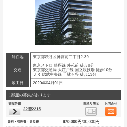
所在地
東京都渋谷区神宮前二丁目2-39
東京メトロ 銀座線 外苑前 徒歩8分
交通
東京都交通局 大江戸線 国立競技場 徒歩10分
ＪＲ 総武中央線 千駄ヶ谷 徒歩13分
竣工日
2020年04月01日
1部屋の募集があります
部屋詳細
間取り表示
お問合せ
22階2215
670,000円
30,000円
賃料・管理費・共益費