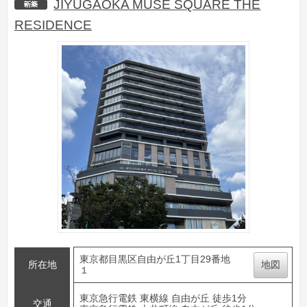
JIYUGAOKA MUSE SQUARE THE
新築
RESIDENCE
東京都目黒区自由が丘1丁目29番地
所在地
地図
１
東京急行電鉄 東横線 自由が丘 徒歩1分
交通