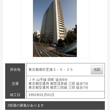
所在地
東京都港区芝浦３－５－２５
地図
ＪＲ 山手線 田町 徒歩6分
交通
東京都交通局 都営浅草線 三田 徒歩7分
東京都交通局 都営三田線 三田 徒歩7分
竣工日
1991年01月01日
2部屋の募集があります