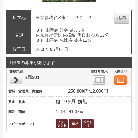
所在地
東京都渋谷区東１－２７－２
地図
ＪＲ 山手線 渋谷 徒歩5分
交通
東京急行電鉄 東横線 代官山 徒歩12分
ＪＲ 山手線 恵比寿 徒歩12分
竣工日
2005年05月01日
1部屋の募集があります
部屋詳細
間取り表示
お問合せ
2階201
258,000円
12,000円
賃料・管理費・共益費
1.0ヶ月
無
敷金・礼金
1LDK
41.35㎡
間取・面積
アピールポイント