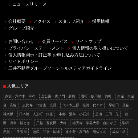
ニュースリリース
会社概要
アクセス
スタッフ紹介
採用情報
グループ紹介
お問い合わせ
会員サービス
サイトマップ
プライバシーステートメント
個人情報の取り扱いについて
個人情報開示・訂正等 お申し込み方法について
サイトポリシー
三井不動産グループソーシャルメディアガイドライン
人気エリア
赤坂・六本木・麻布
芝公園・虎ノ門・新橋
番町・飯田橋・麹町
白金・白金
台・高輪
恵比寿・代官山・広尾
代々木上原・松濤・代々木
早稲田・落合・
神楽坂
日本橋・人形町・銀座
本郷・湯島・小石川
芝浦・三田・芝
豊
洲・月島・勝どき
戸越・五反田・大崎
祐天寺・学芸大学・自由が丘
駒沢・
用賀・二子玉川
池尻・三宿・駒場
東中野・高円寺・阿佐ヶ谷
成城・砧