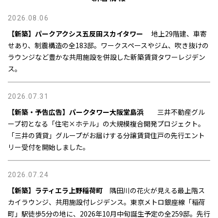
2026.08.06
【新築】パークアクシス五反田スカイタワー
地上29階建、車寄
せあり、制震構造の全183邸。ワークスペースやジム、吹き抜けの
ラウンジなど豊かな共用施設を併設した新築賃貸タワーレジデン
ス。
2026.07.31
【新築・予告広告】パークタワー大阪堂島浜
三井不動産グル
ープ初となる「住宅×ホテル」の大規模複合開発プロジェクト。
「三井の賃貸」グループがお届けする分譲賃貸住戸の先行エント
リー受付を開始しました。
2026.07.24
【新築】ラティエラ上野稲荷町
隅田川の花火が見える最上階ス
カイラウンジ、共用施設付レジデンス。東京メトロ銀座線「稲荷
町」駅徒歩5分の地に、2026年10月中旬誕生予定の全259邸。先行