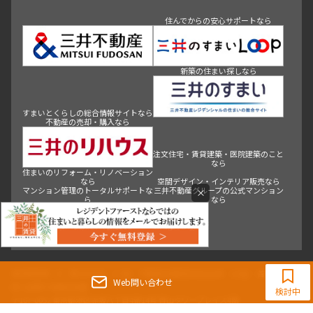
三井不動産グループの住まいに関する具体的なサービス内容
青山
渋谷
東京・大手町
新宿
品川
目黒・中目黒
については、各事業サイトをご覧ください
神田・御茶ノ水・秋葉原
初台・幡ヶ谷・笹塚
住んでからの安心サポートなら
すまいとくらしの総合情報サイトなら
新築の住まい探しなら
注文住宅・賃貸建築・医院建築のこと
不動産の売却・購入なら
なら
×
空間デザイン・インテリア販売なら
住まいのリフォーム・リノベーション
なら
マンション管理のトータルサポートな
三井不動産グループの公式マンション
Web問い合わせ
ら
なら
検討中
シニアのためのサービスレジデンスな
ら