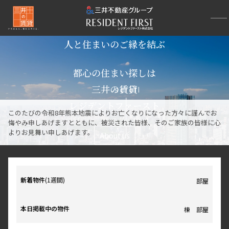
人と住まいのご縁を結ぶ
都心の住まい探しは
三井の賃貸
scroll
レジデントファースト
このたびの令和8年熊本地震によりお亡くなりになった方々に謹んでお
悔やみ申しあげますとともに、被災された皆様、そのご家族の皆様に心
よりお見舞い申しあげます。
About us
新着物件
(1週間)
部屋
本日掲載中の物件
棟
部屋