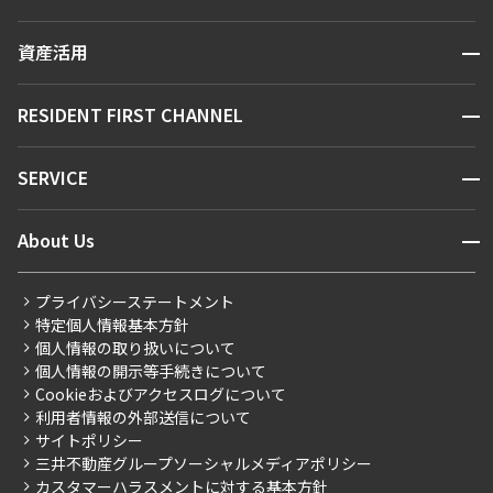
人気エリアから探す
賃貸運営
区から探す
開閉
資産活用
お問い合わせ
駅・沿線から探す
販売マンション
地図から探す
開閉
RESIDENT FIRST CHANNEL
お問い合わせ
キーワードから探す
NEWS
開閉
SERVICE
新着情報から探す
マンションレポート
ニュースから探す
営業窓口
商店街のある暮らし
開閉
About Us
新着募集情報
会員ページ
住まいのコラム
レジデントファーストについて
RESIDENT FIRST MEMBERS登録
RESIDENT FIRST MEMBERS登録
こだわりから探す
プライバシーステートメント
会社情報
ご入居・提携サービス
特定個人情報基本方針
こだわり一覧
事業案内
個人情報の取り扱いについて
お部屋探しからご契約まで
プレミアムマンション
個人情報の開示等手続きについて
採用情報
よくあるご質問
Cookieおよびアクセスログについて
新築
ニュースリリース
社宅紹介
利用者情報の外部送信について
当社限定（港区・渋谷区）
サイトポリシー
お問い合わせ
【仲介会社様向け】当社仲介事業部取り扱い物件入居申込
三井不動産グループソーシャルメディアポリシー
当社限定（港区・渋谷区以外）
カスタマーハラスメントに対する基本方針