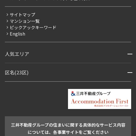
三井不動産企画
分譲賃貸
サイトマップ
賃料改定
マンション一覧
ピックアックキーワード
フリーレント
English
ペット可
コンシェルジュ付き
人気エリア
開閉
ブランドマンション
赤坂・六本木
広尾・麻布・麻布十番
虎ノ門・麻布台
区名(23区)
開閉
青山・表参道・原宿
白金・目黒
高輪・五反田・大崎
恵比寿・代官山・中目黒
渋谷・松濤・代々木上原
番町・四谷・九段
港区
渋谷区
中央区
新宿区
文京区
千代田区
目黒区
日本橋・銀座
市ヶ谷・神楽坂・飯田橋
三田・芝・浜松町
品川区
世田谷区
大田区
江東区
台東区
墨田区
中野区
芝浦・汐留・品川
月島・勝どき・豊洲
本郷・春日・小石川
豊島区
杉並区
板橋区
北区
練馬区
荒川区
足立区
新宿・代々木
目白・高田馬場・早稲田
中野・荻窪
葛飾区
江戸川区
池尻大橋・三軒茶屋
祐天寺・学芸大学・自由が丘
駒沢・用賀・二子玉川
成城・砧
池袋・板橋・王子
戸越・大井・蒲田