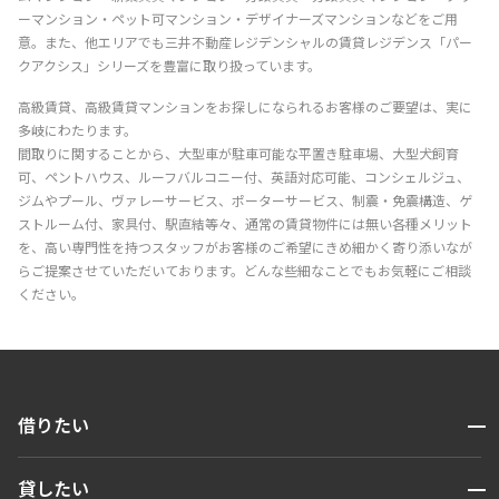
ーマンション・ペット可マンション・デザイナーズマンションなどをご用
意。また、他エリアでも三井不動産レジデンシャルの賃貸レジデンス「パー
クアクシス」シリーズを豊富に取り扱っています。
高級賃貸、高級賃貸マンションをお探しになられるお客様のご要望は、実に
多岐にわたります。
間取りに関することから、大型車が駐車可能な平置き駐車場、大型犬飼育
可、ペントハウス、ルーフバルコニー付、英語対応可能、コンシェルジュ、
ジムやプール、ヴァレーサービス、ポーターサービス、制震・免震構造、ゲ
ストルーム付、家具付、駅直結等々、通常の賃貸物件には無い各種メリット
を、高い専門性を持つスタッフがお客様のご希望にきめ細かく寄り添いなが
らご提案させていただいております。どんな些細なことでもお気軽にご相談
ください。
開閉
借りたい
検索する
開閉
貸したい