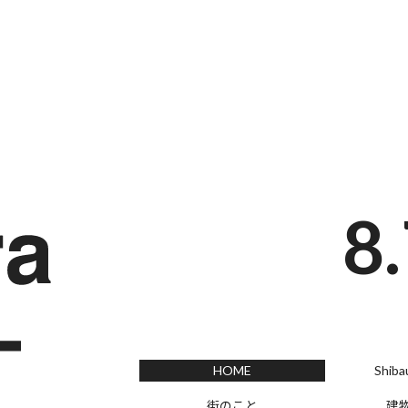
HOME
Shibauraで探す
33°
街のこと
建物のこと
8
HOME
Shib
街のこと
建