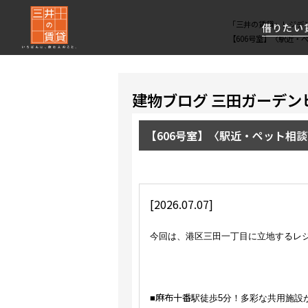
「三井の賃貸」レジデ
借りたい
【606号室】〈駅近・
About Us
借りたい
貸したい
資産活用
RESIDENT
SERVICE
建物ブログ 三田ガーデン
FIRST CHANNEL
私たちレジデントファーストの思いや
厳選した都心の上質な賃貸マンションを数多
賃貸運営をお考えのオーナー様に
分譲マンションのご購入、売却の
レジデントファーストが提供する
【606号室】〈駅近・ペット相談
ご提供するサービスをご紹介します
くご提案します
最適なプランをご提案します
ご相談も承ります
各種サービスをご紹介します
新しい住まいと暮らしの探しに関わる
様々な情報を発信します
[2026.07.07]
今回は、港区三田一丁目に立地するレジ
麻布十番
■
駅徒歩5分！多彩な共用施設