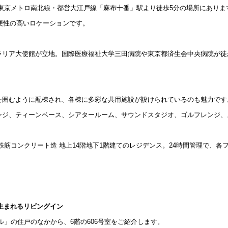
は東京メトロ南北線・都営大江戸線「麻布十番」駅より徒歩5分の場所にありま
込
新着募集情報
フリーレント
利便性の高いロケーションです。
ペット可
コンシェルジュ付き
ラリア大使館が立地。国際医療福祉大学三田病院や東京都済生会中央病院が徒
ブランドマンション
を囲むように配棟され、各棟に多彩な共用施設が設けられているのも魅力です
ンジ、ティーンベース、シアタールーム、サウンドスタジオ、ゴルフレンジ、
鉄筋コンクリート造 地上14階地下1階建てのレジデンス。24時間管理で、
が生まれるリビングイン
ル」の住戸のなかから、6階の606号室をご紹介します。