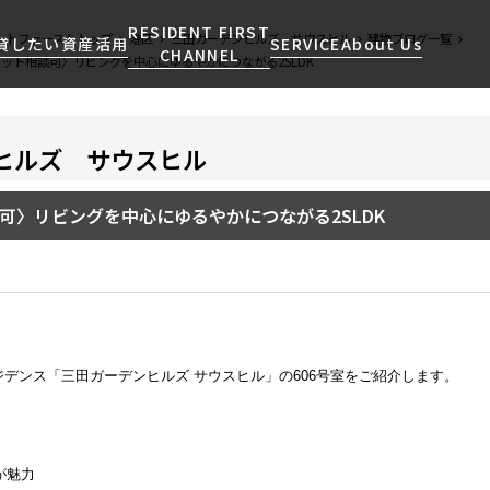
RESIDENT FIRST
ントファーストトップ
港区
三田ガーデンヒルズ サウスヒル
建物ブログ一覧
貸したい
資産活用
SERVICE
About Us
CHANNEL
ペット相談可〉リビングを中心にゆるやかにつながる2SLDK
ヒルズ サウスヒル
検索する
こだわりから探す
レジデントファーストについて
賃貸運営
販売マンション
NEWS
営業窓口
会社情報
お問い合わせ
お問い合わせ
マンションレポート
会員ページ
人気エリアから探す
こだわり一覧
可〉リビングを中心にゆるやかにつながる2SLDK
事業案内
商店街のある暮らし
RESIDENT FIRST
区から探す
プレミアムマンション
MEMBERS登録
採用情報
住まいのコラム
駅・沿線から探す
新築
ご入居・提携サービス
ニュースリリース
RESIDENT FIRST
地図から探す
当社限定(港区・渋谷区)
MEMBERS登録
お部屋探しからご契約まで
お問い合わせ
キーワードから探す
当社限定(港区・渋谷区以外)
デンス「三田ガーデンヒルズ サウスヒル」の606号室をご紹介します。
よくあるご質問
三井不動産企画
社宅紹介
新着情報から探す
分譲賃貸
【仲介会社様向け】当社仲介
が魅力
ニュースから探す
賃料改定
事業部取り扱い物件入居申