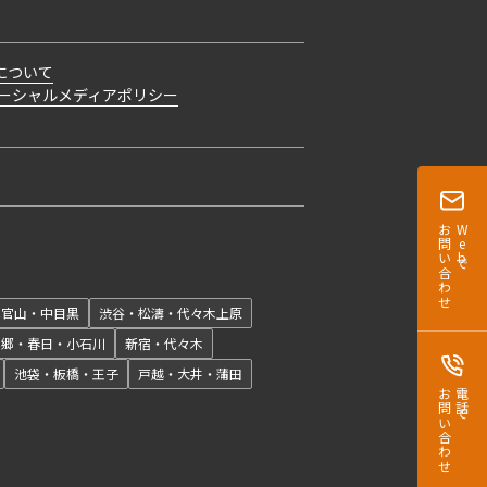
について
ーシャルメディアポリシー
お問い合わせ
Webで
開閉
代官山・中目黒
渋谷・松濤・代々木上原
本郷・春日・小石川
新宿・代々木
池袋・板橋・王子
戸越・大井・蒲田
お問い合わせ
電話で