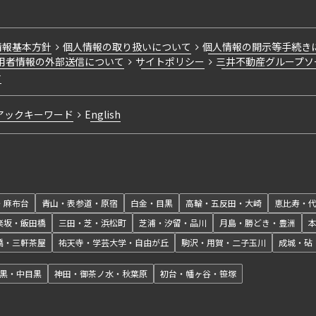
情報基本方針
個人情報の取り扱いについて
個人情報の開示等手続き
用者情報の外部送信について
サイトポリシー
三井不動産グループソ
針
アックキーワード
English
・麻布台
青山・表参道・原宿
白金・目黒
高輪・五反田・大崎
恵比寿・
楽坂・飯田橋
三田・芝・浜松町
芝浦・汐留・品川
月島・勝どき・豊洲
橋・三軒茶屋
祐天寺・学芸大学・自由が丘
駒沢・用賀・二子玉川
成城・砧
黒・中目黒
神田・御茶ノ水・秋葉原
初台・幡ヶ谷・笹塚