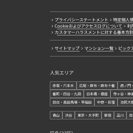
プライバシーステートメント
特定個人
Cookieおよびアクセスログについて
利
カスタマーハラスメントに対する基本方
サイトマップ
マンション一覧
ピック
人気エリア
赤坂・六本木
広尾・麻布・麻布十番
虎ノ門
番町・四谷・九段
日本橋・銀座
市ヶ谷・神
目白・高田馬場・早稲田
中野・荻窪
池尻大
青山
渋谷
東京・大手町
新宿
品川
目