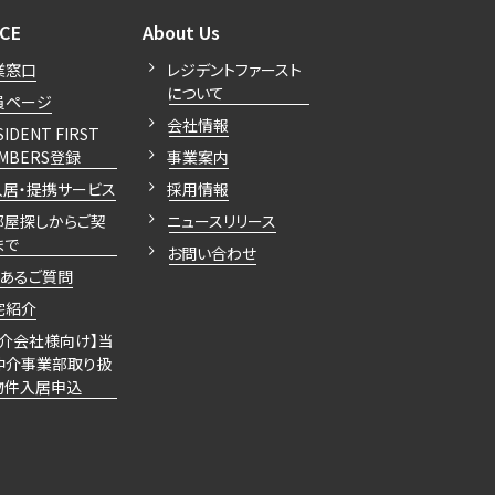
開閉
開閉
ICE
About Us
業窓口
レジデントファースト
について
員ページ
会社情報
SIDENT FIRST
MBERS登録
事業案内
入居・提携サービス
採用情報
部屋探しからご契
ニュースリリース
まで
お問い合わせ
くあるご質問
宅紹介
仲介会社様向け】当
仲介事業部取り扱
物件入居申込