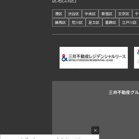
区名(23区)
港区
渋谷区
中央区
新宿区
文京区
千
練馬区
荒川区
足立区
葛飾区
江戸川区
三井不動産グ
×