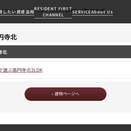
RESIDENT FIRST
ントファーストトップ
中野区
フレンシア高円寺北
建物ブログ一覧
貸したい
資産活用
SERVICE
About Us
CHANNEL
円寺北
検索する
こだわりから探す
レジデントファーストについて
賃貸運営
販売マンション
NEWS
営業窓口
寺北
会社情報
お問い合わせ
お問い合わせ
マンションレポート
会員ページ
人気エリアから探す
こだわり一覧
事業案内
商店街のある暮らし
RESIDENT FIRST
区から探す
プレミアムマンション
選ぶ高円寺の2LDK
MEMBERS登録
採用情報
住まいのコラム
駅・沿線から探す
新築
ご入居・提携サービス
ニュースリリース
RESIDENT FIRST
地図から探す
当社限定(港区・渋谷区)
MEMBERS登録
お部屋探しからご契約まで
建物ページへ
お問い合わせ
キーワードから探す
当社限定(港区・渋谷区以外)
よくあるご質問
三井不動産企画
社宅紹介
新着情報から探す
分譲賃貸
【仲介会社様向け】当社仲介
ニュースから探す
賃料改定
事業部取り扱い物件入居申