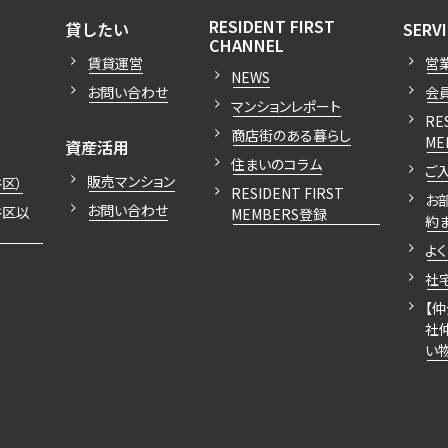
込
開閉
開閉
RESIDENT FIRST
貸したい
SERV
新着募集情報
開閉
フリーレント
CHANNEL
賃貸運営
営
ペット可
NEWS
お問い合わせ
会
マンションレポート
コンシェルジュ付き
RE
商店街のある暮らし
開閉
ME
ブランドマンション
資産活用
住まいのコラム
ご
販売マンション
区）
RESIDENT FIRST
お
お問い合わせ
谷区以
MEMBERS登録
約
よ
社
【
社
い