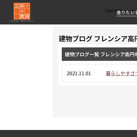
「三井の賃貸」レジデ
借りたい
建物ブログ フレンシア高
About Us
借りたい
貸したい
資産活用
RESIDENT
SERVICE
FIRST CHANNEL
建物ブログ一覧 フレンシア高円
私たちレジデントファーストの思いや
厳選した都心の上質な賃貸マンションを数多
賃貸運営をお考えのオーナー様に
分譲マンションのご購入、売却の
レジデントファーストが提供する
ご提供するサービスをご紹介します
くご提案します
最適なプランをご提案します
ご相談も承ります
各種サービスをご紹介します
新しい住まいと暮らしの探しに関わる
2021.11.01
暮らしやすさで
様々な情報を発信します