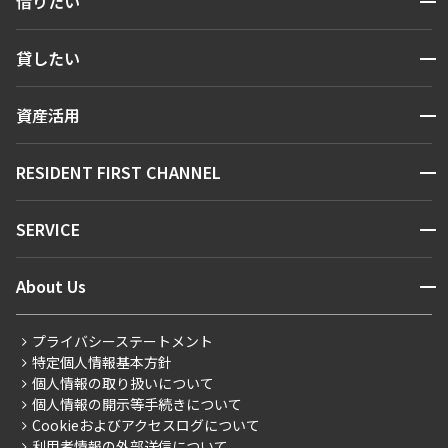
借りたい
検索する
開閉
貸したい
人気エリアから探す
賃貸運営
区から探す
開閉
資産活用
お問い合わせ
駅・沿線から探す
販売マンション
地図から探す
開閉
RESIDENT FIRST CHANNEL
お問い合わせ
キーワードから探す
NEWS
開閉
SERVICE
新着情報から探す
マンションレポート
ニュースから探す
営業窓口
商店街のある暮らし
開閉
About Us
新着募集情報
会員ページ
住まいのコラム
レジデントファーストについて
RESIDENT FIRST MEMBERS登録
RESIDENT FIRST MEMBERS登録
こだわりから探す
プライバシーステートメント
会社情報
ご入居・提携サービス
特定個人情報基本方針
こだわり一覧
事業案内
個人情報の取り扱いについて
お部屋探しからご契約まで
プレミアムマンション
個人情報の開示等手続きについて
採用情報
よくあるご質問
Cookieおよびアクセスログについて
新築
ニュースリリース
社宅紹介
利用者情報の外部送信について