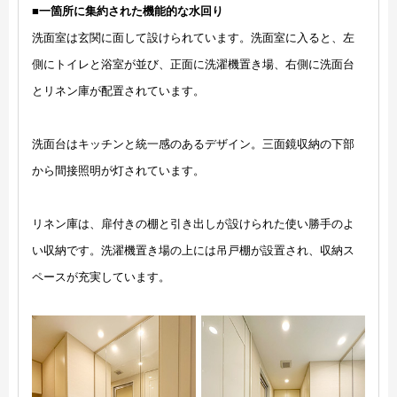
■一箇所に集約された機能的な水回り
洗面室は玄関に面して設けられています。洗面室に入ると、左
側にトイレと浴室が並び、正面に洗濯機置き場、右側に洗面台
とリネン庫が配置されています。
洗面台はキッチンと統一感のあるデザイン。三面鏡収納の下部
から間接照明が灯されています。
リネン庫は、扉付きの棚と引き出しが設けられた使い勝手のよ
い収納です。洗濯機置き場の上には吊戸棚が設置され、収納ス
ペースが充実しています。