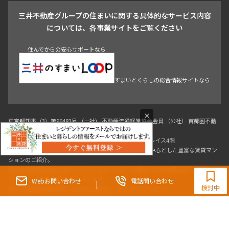
池尻大橋・三軒茶屋
祐天寺・学芸大学・自由が丘
駒沢・用賀・二子玉川
成城・砧
池袋・板橋・王子
戸越・大井・蒲田
三井不動産グループの住まいに関する具体的なサービス内容
青山
渋谷
東京・大手町
新宿
品川
目黒・中目黒
については、各事業サイトをご覧ください
神田・御茶ノ水・秋葉原
初台・幡ヶ谷・笹塚
住んでからの安心サポートなら
すまいとくらしの総合情報サイトなら
×
0120-321-719
9:30~18:00（水曜定休）
Webお問い合わせ
電話問い合わせ
東京都知事（3）第96482号 （一社） 不動産流通経営協会会員 （公社） 首都圏不動
検討中
産公正取引協議会加盟
〒107-0052 東京都港区赤坂八丁目4番14号 青山タワープレイス4階
三井の賃貸「いちばんに、住む人のこと。」 東京都心を中心とした豊富な賃貸マン
ションのご紹介。