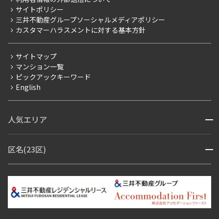
当社限定（港区・渋谷区）
サイトポリシー
お問い合わせ
【仲介会社様向け】当社仲介事業部取り扱い物件入居申込
三井不動産グループソーシャルメディアポリシー
当社限定（港区・渋谷区以外）
カスタマーハラスメントに対する基本方針
三井不動産企画
分譲賃貸
サイトマップ
賃料改定
マンション一覧
ピックアックキーワード
フリーレント
English
ペット可
コンシェルジュ付き
人気エリア
開閉
ブランドマンション
赤坂・六本木
広尾・麻布・麻布十番
虎ノ門・麻布台
区名(23区)
開閉
青山・表参道・原宿
白金・目黒
高輪・五反田・大崎
恵比寿・代官山・中目黒
渋谷・松濤・代々木上原
番町・四谷・九段
港区
渋谷区
中央区
新宿区
文京区
千代田区
目黒区
日本橋・銀座
市ヶ谷・神楽坂・飯田橋
三田・芝・浜松町
品川区
世田谷区
大田区
江東区
台東区
墨田区
中野区
芝浦・汐留・品川
月島・勝どき・豊洲
本郷・春日・小石川
豊島区
杉並区
板橋区
北区
練馬区
荒川区
足立区
新宿・代々木
目白・高田馬場・早稲田
中野・荻窪
葛飾区
江戸川区