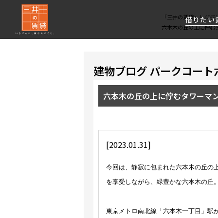
「三井の賃貸」レジデ
借りたい
六本木の丘の上に佇む
About Us
借りたい
貸したい
資産活用
RESIDENT
SERVICE
建物ブログ パークコート
FIRST CHANNEL
私たちレジデントファーストの思いや
厳選した都心の上質な賃貸マンションを数多
賃貸運営をお考えのオーナー様に
分譲マンションのご購入、売却の
レジデントファーストが提供する
六本木の丘の上に佇むタワーマ
ご提供するサービスをご紹介します
くご提案します
最適なプランをご提案します
ご相談も承ります
各種サービスをご紹介します
新しい住まいと暮らしの探しに関わる
様々な情報を発信します
[2023.01.31]
今回は、静寂に包まれた六本木の丘の上
を享受しながら、緑豊かな六本木の丘
東京メトロ南北線「六本木一丁目」駅