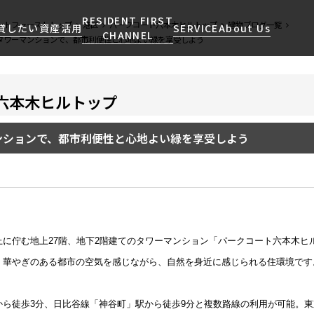
RESIDENT FIRST
ントファーストトップ
港区
パークコート六本木ヒルトップ
建物ブログ一覧
貸したい
資産活用
SERVICE
About Us
CHANNEL
タワーマンションで、都市利便性と心地よい緑を享受しよう
六本木ヒルトップ
検索する
こだわりから探す
レジデントファーストについて
賃貸運営
販売マンション
NEWS
営業窓口
会社情報
お問い合わせ
お問い合わせ
マンションレポート
会員ページ
人気エリアから探す
こだわり一覧
ンションで、都市利便性と心地よい緑を享受しよう
事業案内
商店街のある暮らし
RESIDENT FIRST
区から探す
プレミアムマンション
MEMBERS登録
採用情報
住まいのコラム
駅・沿線から探す
新築
ご入居・提携サービス
ニュースリリース
RESIDENT FIRST
地図から探す
当社限定(港区・渋谷区)
MEMBERS登録
お部屋探しからご契約まで
お問い合わせ
キーワードから探す
当社限定(港区・渋谷区以外)
に佇む地上27階、地下2階建てのタワーマンション「パークコート六本木ヒ
よくあるご質問
三井不動産企画
。華やぎのある都市の空気を感じながら、自然を身近に感じられる住環境です
社宅紹介
新着情報から探す
分譲賃貸
【仲介会社様向け】当社仲介
から徒歩3分、日比谷線「神谷町」駅から徒歩9分と複数路線の利用が可能。
ニュースから探す
賃料改定
事業部取り扱い物件入居申