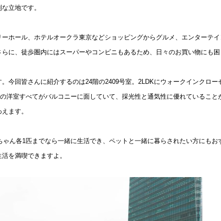
利な立地です。
込
新着募集情報
フリーレント
ペット可
リーホール、ホテルオークラ東京などショッピングからグルメ、エンターテイ
コンシェルジュ付き
さらに、徒歩圏内にはスーパーやコンビニもあるため、日々のお買い物にも困
ブランドマンション
。今回皆さんに紹介するのは24階の2409号室。2LDKにウォークインクロ
2つの洋室すべてがバルコニーに面していて、採光性と通気性に優れているこ
わえます。
コちゃん各1匹までなら一緒に生活でき、ペットと一緒に暮らされたい方にも
生活を満喫できますよ。