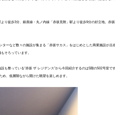
込
新着募集情報
フリーレント
ペット可
駅より徒歩3分、銀座線・丸ノ内線「赤坂見附」駅より徒歩9分の好立地。赤
コンシェルジュ付き
ブランドマンション
送センターなど数々の施設が集まる「赤坂サカス」をはじめとした商業施設が点
舗もそろっています。
も整っている“赤坂 ザ レジデンス”から今回紹介するのは5階の502号室で
るため、低層階ながら開けた眺望を楽しめます。