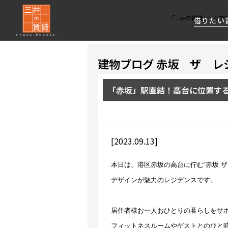
「三井の賃貸」レジデ
借りたい
建物ブログ 赤坂 ザ レ
About Us
借りたい
貸したい
資産活用
RESIDENT
SERVICE
FIRST CHANNEL
「赤坂」駅直結！高台に位置する
私たちレジデントファーストの思いや
厳選した都心の上質な賃貸マンションを数多
賃貸運営をお考えのオーナー様に
分譲マンションのご購入、売却の
レジデントファーストが提供する
ご提供するサービスをご紹介します
くご提案します
最適なプランをご提案します
ご相談も承ります
各種サービスをご紹介します
新しい住まいと暮らしの探しに関わる
様々な情報を発信します
[2023.09.13]
本日は、港区赤坂の高台に佇む“赤坂 
デザインが魅力のレジデンスです。
居住者様お一人おひとりの暮らしをサポ
フィットネスルームやゲストとのひと