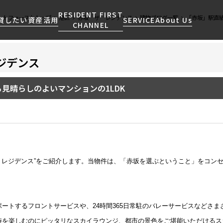
RESIDENT FIRST
ントファーストトップ
港区
赤坂 ザ レジデンス
建物ブログ一覧
「赤坂」駅直結
貸したい
資産活用
SERVICE
About Us
CHANNEL
ジデンス
検索する
こだわりから探す
レジデントファーストについて
賃貸運営
販売マンション
NEWS
営業窓口
見晴らしのよいマンションの1LDK
会社情報
お問い合わせ
お問い合わせ
マンションレポート
会員ページ
人気エリアから探す
こだわり一覧
事業案内
商店街のある暮らし
RESIDENT FIRST
区から探す
プレミアムマンション
MEMBERS登録
採用情報
住まいのコラム
駅・沿線から探す
新築
ご入居・提携サービス
ニュースリリース
RESIDENT FIRST
地図から探す
当社限定(港区・渋谷区)
MEMBERS登録
お部屋探しからご契約まで
ザ レジデンス”をご紹介します。当物件は、「赤坂を選ぶということ」をコン
お問い合わせ
キーワードから探す
当社限定(港区・渋谷区以外)
よくあるご質問
三井不動産企画
社宅紹介
新着情報から探す
分譲賃貸
ートするフロントサービスや、24時間365日常駐のバレーサービスなどさ
【仲介会社様向け】当社仲介
ニュースから探す
賃料改定
時を楽しむのにピッタリなスカイラウンジ、都市の景色をご堪能いただけるス
事業部取り扱い物件入居申