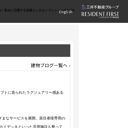
！高台に位置する見晴らしのよいマンションの1LDK
English
建物ブログ一覧へ
セプトに造られたラグジュアリー感ある
まざまなサービスを展開。居住者様専用の
カイデッキといった共用施設も整って