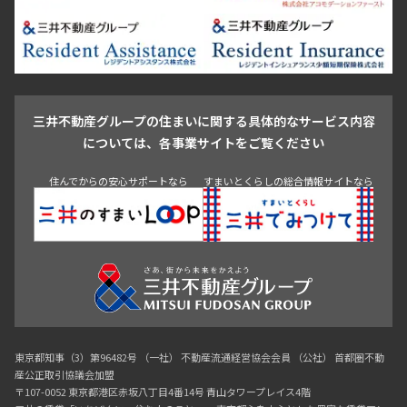
新宿・代々木
目白・高田馬場・早稲田
中野・荻窪
葛飾区
江戸川区
池尻大橋・三軒茶屋
祐天寺・学芸大学・自由が丘
駒沢・用賀・二子玉川
成城・砧
池袋・板橋・王子
戸越・大井・蒲田
三井不動産グループの住まいに関する具体的なサービス内容
青山
渋谷
東京・大手町
新宿
品川
目黒・中目黒
については、各事業サイトをご覧ください
神田・御茶ノ水・秋葉原
初台・幡ヶ谷・笹塚
住んでからの安心サポートなら
すまいとくらしの総合情報サイトなら
東京都知事（3）第96482号 （一社） 不動産流通経営協会会員 （公社） 首都圏不動
産公正取引協議会加盟
〒107-0052 東京都港区赤坂八丁目4番14号 青山タワープレイス4階