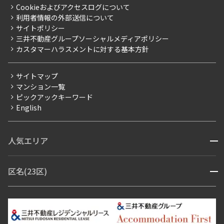
よくあるご質問
Cookieおよびアクセスログについて
新築
ニュースリリース
社宅紹介
利用者情報の外部送信について
当社限定（港区・渋谷区）
サイトポリシー
お問い合わせ
【仲介会社様向け】当社仲介事業部取り扱い物件入居申込
三井不動産グループソーシャルメディアポリシー
当社限定（港区・渋谷区以外）
カスタマーハラスメントに対する基本方針
三井不動産企画
分譲賃貸
サイトマップ
賃料改定
マンション一覧
ピックアックキーワード
フリーレント
English
ペット可
コンシェルジュ付き
人気エリア
開閉
ブランドマンション
赤坂・六本木
広尾・麻布・麻布十番
虎ノ門・麻布台
区名(23区)
開閉
青山・表参道・原宿
白金・目黒
高輪・五反田・大崎
恵比寿・代官山・中目黒
渋谷・松濤・代々木上原
番町・四谷・九段
港区
渋谷区
中央区
新宿区
文京区
千代田区
目黒区
日本橋・銀座
市ヶ谷・神楽坂・飯田橋
三田・芝・浜松町
品川区
世田谷区
大田区
江東区
台東区
墨田区
中野区
芝浦・汐留・品川
月島・勝どき・豊洲
本郷・春日・小石川
豊島区
杉並区
板橋区
北区
練馬区
荒川区
足立区