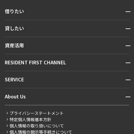
開閉
借りたい
検索する
開閉
貸したい
人気エリアから探す
賃貸運営
区から探す
開閉
資産活用
お問い合わせ
駅・沿線から探す
販売マンション
地図から探す
開閉
RESIDENT FIRST CHANNEL
お問い合わせ
キーワードから探す
NEWS
開閉
SERVICE
新着情報から探す
マンションレポート
ニュースから探す
営業窓口
商店街のある暮らし
開閉
About Us
新着募集情報
会員ページ
住まいのコラム
レジデントファーストについて
RESIDENT FIRST MEMBERS登録
RESIDENT FIRST MEMBERS登録
こだわりから探す
プライバシーステートメント
会社情報
ご入居・提携サービス
特定個人情報基本方針
こだわり一覧
事業案内
個人情報の取り扱いについて
お部屋探しからご契約まで
プレミアムマンション
個人情報の開示等手続きについて
採用情報