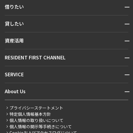
開閉
借りたい
検索する
開閉
貸したい
人気エリアから探す
賃貸運営
区から探す
開閉
資産活用
お問い合わせ
駅・沿線から探す
販売マンション
地図から探す
開閉
RESIDENT FIRST CHANNEL
お問い合わせ
キーワードから探す
NEWS
開閉
SERVICE
新着情報から探す
マンションレポート
ニュースから探す
営業窓口
商店街のある暮らし
開閉
About Us
新着募集情報
会員ページ
住まいのコラム
レジデントファーストについて
RESIDENT FIRST MEMBERS登録
RESIDENT FIRST MEMBERS登録
こだわりから探す
プライバシーステートメント
会社情報
ご入居・提携サービス
特定個人情報基本方針
こだわり一覧
事業案内
個人情報の取り扱いについて
お部屋探しからご契約まで
プレミアムマンション
個人情報の開示等手続きについて
採用情報
よくあるご質問
Cookieおよびアクセスログについて