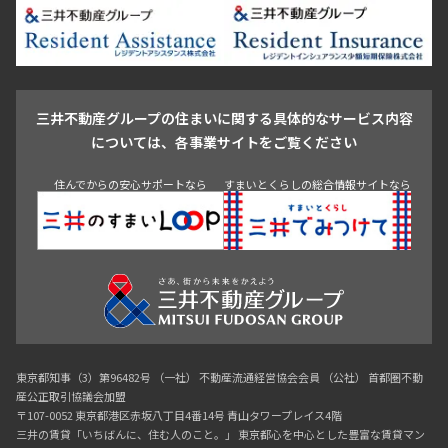
新宿・代々木
目白・高田馬場・早稲田
中野・荻窪
葛飾区
江戸川区
池尻大橋・三軒茶屋
祐天寺・学芸大学・自由が丘
駒沢・用賀・二子玉川
成城・砧
池袋・板橋・王子
戸越・大井・蒲田
三井不動産グループの住まいに関する具体的なサービス内容
青山
渋谷
東京・大手町
新宿
品川
目黒・中目黒
については、各事業サイトをご覧ください
神田・御茶ノ水・秋葉原
初台・幡ヶ谷・笹塚
住んでからの安心サポートなら
すまいとくらしの総合情報サイトなら
東京都知事（3）第96482号 （一社） 不動産流通経営協会会員 （公社） 首都圏不動
産公正取引協議会加盟
〒107-0052 東京都港区赤坂八丁目4番14号 青山タワープレイス4階
三井の賃貸「いちばんに、住む人のこと。」 東京都心を中心とした豊富な賃貸マン