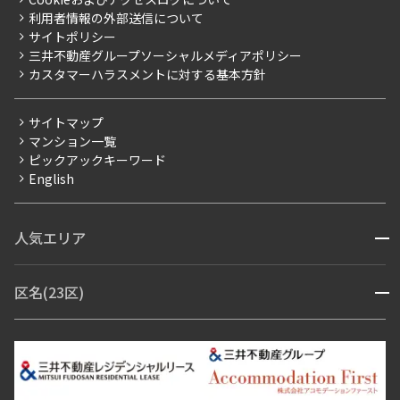
新築
ニュースリリース
社宅紹介
利用者情報の外部送信について
当社限定（港区・渋谷区）
サイトポリシー
お問い合わせ
【仲介会社様向け】当社仲介事業部取り扱い物件入居申込
三井不動産グループソーシャルメディアポリシー
当社限定（港区・渋谷区以外）
カスタマーハラスメントに対する基本方針
三井不動産企画
分譲賃貸
サイトマップ
賃料改定
マンション一覧
ピックアックキーワード
フリーレント
English
ペット可
コンシェルジュ付き
人気エリア
開閉
ブランドマンション
赤坂・六本木
広尾・麻布・麻布十番
虎ノ門・麻布台
区名(23区)
開閉
青山・表参道・原宿
白金・目黒
高輪・五反田・大崎
恵比寿・代官山・中目黒
渋谷・松濤・代々木上原
番町・四谷・九段
港区
渋谷区
中央区
新宿区
文京区
千代田区
目黒区
日本橋・銀座
市ヶ谷・神楽坂・飯田橋
三田・芝・浜松町
品川区
世田谷区
大田区
江東区
台東区
墨田区
中野区
芝浦・汐留・品川
月島・勝どき・豊洲
本郷・春日・小石川
豊島区
杉並区
板橋区
北区
練馬区
荒川区
足立区