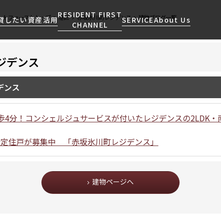
RESIDENT FIRST
ントファーストトップ
港区
赤坂氷川町レジデンス
建物ブログ一覧
貸したい
資産活用
SERVICE
About Us
CHANNEL
ジデンス
検索する
こだわりから探す
レジデントファーストについて
賃貸運営
販売マンション
NEWS
営業窓口
デンス
会社情報
お問い合わせ
お問い合わせ
マンションレポート
会員ページ
人気エリアから探す
こだわり一覧
事業案内
商店街のある暮らし
RESIDENT FIRST
区から探す
プレミアムマンション
歩4分！コンシェルジュサービスが付いたレジデンスの2LDK・
MEMBERS登録
採用情報
住まいのコラム
駅・沿線から探す
新築
ご入居・提携サービス
約予定住戸が募集中 「赤坂氷川町レジデンス」
ニュースリリース
RESIDENT FIRST
地図から探す
当社限定(港区・渋谷区)
MEMBERS登録
お部屋探しからご契約まで
お問い合わせ
キーワードから探す
当社限定(港区・渋谷区以外)
よくあるご質問
建物ページへ
三井不動産企画
社宅紹介
新着情報から探す
分譲賃貸
【仲介会社様向け】当社仲介
ニュースから探す
賃料改定
事業部取り扱い物件入居申