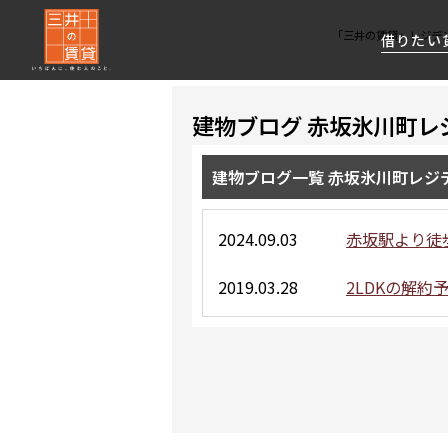
「三井の賃貸」レジデ
借りたい
建物ブログ 赤坂氷川町レ
About Us
借りたい
貸したい
資産活用
RESIDENT
SERVICE
FIRST CHANNEL
建物ブログ一覧 赤坂氷川町レジ
私たちレジデントファーストの思いや
厳選した都心の上質な賃貸マンションを数多
賃貸運営をお考えのオーナー様に
分譲マンションのご購入、売却の
レジデントファーストが提供する
ご提供するサービスをご紹介します
くご提案します
最適なプランをご提案します
ご相談も承ります
各種サービスをご紹介します
新しい住まいと暮らしの探しに関わる
2024.09.03
赤坂駅より徒
様々な情報を発信します
2019.03.28
2LDKの解