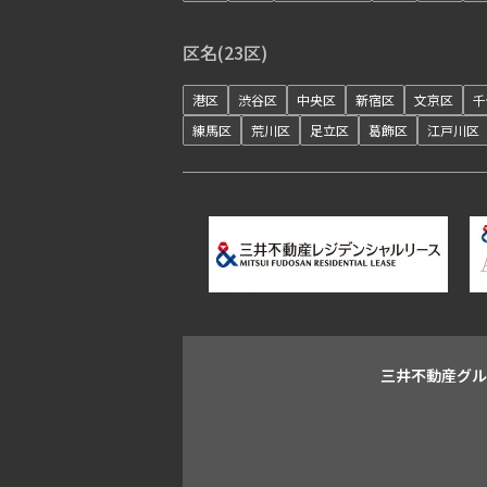
区名(23区)
港区
渋谷区
中央区
新宿区
文京区
千
練馬区
荒川区
足立区
葛飾区
江戸川区
三井不動産グ