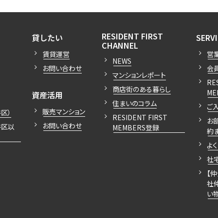
込
新着募集情報
フリーレント
ペット可
開閉
開閉
RESIDENT FIRST
貸したい
SERV
開閉
CHANNEL
コンシェルジュ付き
賃貸運営
営
NEWS
お問い合わせ
会
ブランドマンション
マンションレポート
RE
商店街のある暮らし
開閉
ME
資産活用
住まいのコラム
ご
販売マンション
区）
RESIDENT FIRST
お
お問い合わせ
谷区以
MEMBERS登録
約
よ
社
【
社
い