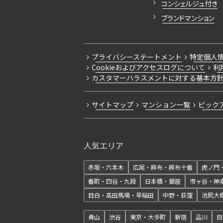
コンシェルジュ付き
ブランドマンション
プライバシーステートメント
特定個人
Cookieおよびアクセスログについて
利
カスタマーハラスメントに対する基本方
サイトマップ
マンション一覧
ピック
人気エリア
赤坂・六本木
広尾・麻布・麻布十番
虎ノ門
番町・四谷・九段
日本橋・銀座
市ヶ谷・神
目白・高田馬場・早稲田
中野・荻窪
池尻大
青山
渋谷
東京・大手町
新宿
品川
目