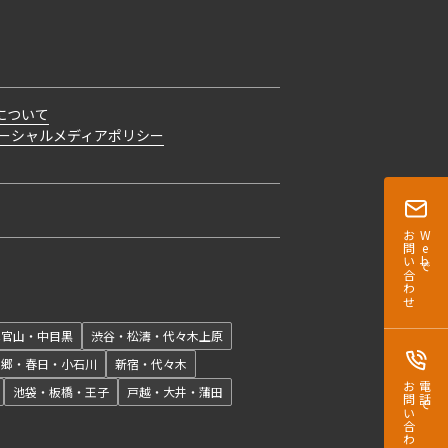
について
ーシャルメディアポリシー
お問い合わせ
Webで
開閉
代官山・中目黒
渋谷・松濤・代々木上原
本郷・春日・小石川
新宿・代々木
お問い合わせ
電話で
池袋・板橋・王子
戸越・大井・蒲田