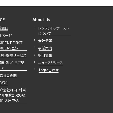
開閉
開閉
ICE
About Us
業窓口
レジデントファースト
について
員ページ
会社情報
SIDENT FIRST
MBERS登録
事業案内
入居・提携サービス
採用情報
部屋探しからご契
ニュースリリース
まで
お問い合わせ
くあるご質問
宅紹介
仲介会社様向け】当
仲介事業部取り扱
物件入居申込