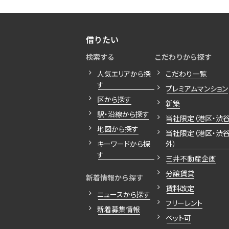
借りたい
検索する
こだわりから探す
人気エリアから探
こだわり一覧
す
プレミアムマンション
区から探す
新築
駅・沿線から探す
当社限定（港区・渋谷
地図から探す
当社限定（港区・渋
キーワードから探
外）
す
三井不動産企画
分譲賃貸
新着情報から探す
賃料改定
ニュースから探す
フリーレント
新着募集情報
ペット可