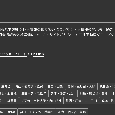
情報基本方針
個人情報の取り扱いについて
個人情報の開示等手続き
用者情報の外部送信について
サイトポリシー
三井不動産グループソ
針
アックキーワード
English
・麻布台
青山・表参道・原宿
白金・目黒
高輪・五反田・大崎
恵比寿・
楽坂・飯田橋
三田・芝・浜松町
芝浦・汐留・品川
月島・勝どき・豊洲
橋・三軒茶屋
祐天寺・学芸大学・自由が丘
駒沢・用賀・二子玉川
成城・砧
黒・中目黒
神田・御茶ノ水・秋葉原
初台・幡ヶ谷・笹塚