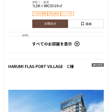
260,000円
20,000円
1LDK＋WIC
33.69㎡
三井の賃貸
専任物件
ペット可
1.0ヶ月
無
追加
お問合せ
2LDK＋SIC
56.48㎡
三井の賃貸
専任物件
ペット可
すべてのお部屋を表示
追加
お問合せ
8階
８２２
170,000円
15,000円
新着
賃料改定
賃料改定
HARUMI FLAG PORT VILLAGE C棟
1.0ヶ月
1.0ヶ月
10階
１０１４
1LDK＋WIC
33.69㎡
265,000円
20,000円
三井の賃貸
専任物件
ペット可
1.0ヶ月
無
追加
お問合せ
2LDK＋SIC
56.48㎡
三井の賃貸
専任物件
ペット可