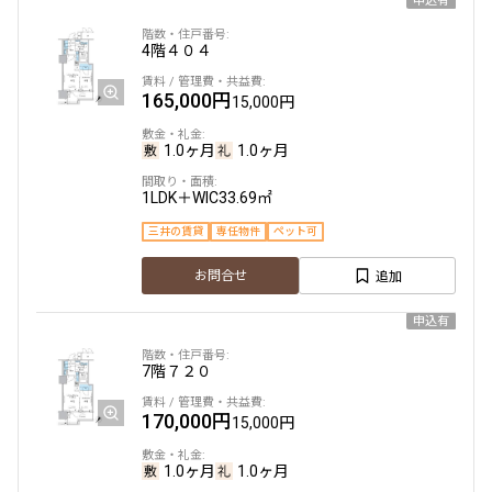
申込有
追加
お問合せ
4階
４０４
新着
賃料改定
165,000円
15,000円
4階
４１１
1.0ヶ月
1.0ヶ月
258,000円
20,000円
1LDK＋WIC
33.69㎡
1.0ヶ月
無
三井の賃貸
専任物件
ペット可
2LDK＋SIC
56.48㎡
追加
お問合せ
三井の賃貸
専任物件
ペット可
申込有
追加
お問合せ
7階
７２０
新着
賃料改定
170,000円
15,000円
6階
６１０
1.0ヶ月
1.0ヶ月