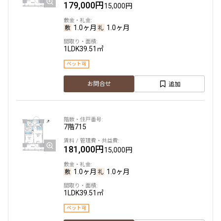
179,000円
15,000円
追加
お問合せ
13階
１３０４
1.0ヶ月
1.0ヶ月
申込有
182,000円
15,000円
1LDK
39.51㎡
17階
１７０３
1.0ヶ月
1.0ヶ月
ペット可
285,000円
15,000円
1LDK＋WIC
33.69㎡
追加
お問合せ
三井の賃貸
専任物件
ペット可
1.0ヶ月
無
追加
お問合せ
1LDK＋WIC＋SIC
62.41㎡
7階
715
三井の賃貸
専任物件
ペット可
181,000円
15,000円
追加
お問合せ
14階
１４２２
1.0ヶ月
1.0ヶ月
185,000円
15,000円
1LDK
39.51㎡
7階
７１８
1.0ヶ月
1.0ヶ月
ペット可
290,000円
20,000円
1LDK＋WIC
33.69㎡