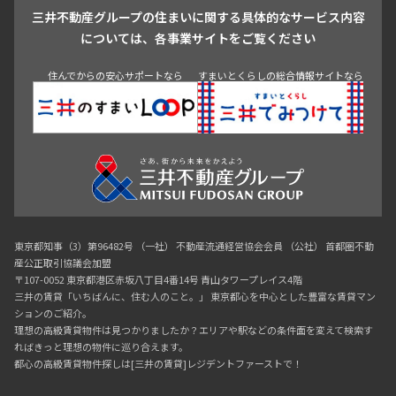
三井不動産グループの住まいに関する具体的なサービス内容
青山
渋谷
東京・大手町
新宿
品川
目黒・中目黒
345,000円
20,000円
については、各事業サイトをご覧ください
神田・御茶ノ水・秋葉原
初台・幡ヶ谷・笹塚
1.0ヶ月
無
住んでからの安心サポートなら
すまいとくらしの総合情報サイトなら
3LDK＋WIC
75.71㎡
三井の賃貸
専任物件
ペット可
追加
お問合せ
東京都知事（3）第96482号 （一社） 不動産流通経営協会会員 （公社） 首都圏不動
産公正取引協議会加盟
〒107-0052 東京都港区赤坂八丁目4番14号 青山タワープレイス4階
三井の賃貸「いちばんに、住む人のこと。」 東京都心を中心とした豊富な賃貸マン
ションのご紹介。
理想の高級賃貸物件は見つかりましたか？エリアや駅などの条件面を変えて検索す
ればきっと理想の物件に巡り合えます。
都心の高級賃貸物件探しは[三井の賃貸]レジデントファーストで！