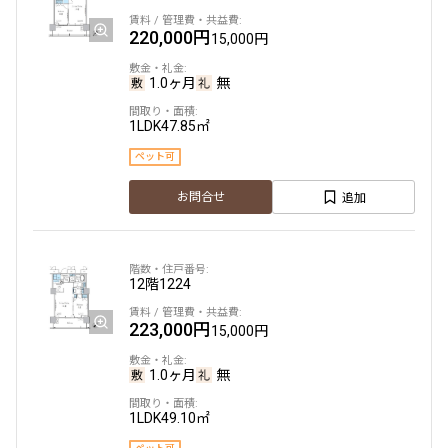
追加
お問合せ
2LDK
61.77㎡
220,000円
15,000円
三井の賃貸
専任物件
ペット可
フリーレント
1.0ヶ月
無
追加
お問合せ
10階
1018
1LDK
47.85㎡
194,000円
15,000円
ペット可
12階
１２１８
1.0ヶ月
無
追加
お問合せ
285,000円
20,000円
1LDK
40.96㎡
ペット可
1.0ヶ月
無
12階
1224
追加
お問合せ
3LDK＋WIC＋SIC
66.54㎡
223,000円
15,000円
三井の賃貸
専任物件
ペット可
1.0ヶ月
無
追加
お問合せ
12階
1201
1LDK
49.10㎡
196,000円
15,000円