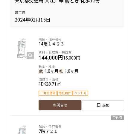
東京都交通局 大江戸線 勝どき 徒歩12分
10分以内
15分以内
竣工日
2024年01月15日
他条件
当社限定物件
専任物件
14階
１４２３
三井の賃貸物件
申込無し物件のみ表示
144,000円
15,000円
ペット可・相談
楽器可・相談
1.0ヶ月
1.0ヶ月
入居可能日
1DK
28.71㎡
三井の賃貸
専任物件
ペット可
追加
お問合せ
申込有
より詳細な絞り込み
7階
７２１
建物施設やお部屋の設備、方位、階数などの絞り込みが