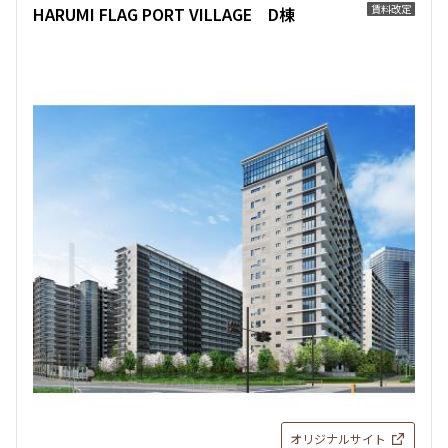
追加
賃料改定
HARUMI FLAG PORT VILLAGE D棟
お問合せ
190,000円
15,000円
16階
１６１７
1.0ヶ月
無
新着
賃料改定
225,000円
15,000円
1LDK
40.96㎡
15階
１５１２
1.0ヶ月
無
ペット可
300,000円
20,000円
1LDK+WIC
45.30㎡
追加
お問合せ
三井の賃貸
専任物件
ペット可
1.0ヶ月
無
追加
お問合せ
3LDK＋WIC
71.14㎡
5階
511
三井の賃貸
専任物件
ペット可
191,000円
15,000円
追加
お問合せ
16階
１６０８
1.0ヶ月
無
270,000円
20,000円
新着
賃料改定
1LDK
41.33㎡
1.0ヶ月
無
10階
１０１２
ペット可
オリジナルサイト