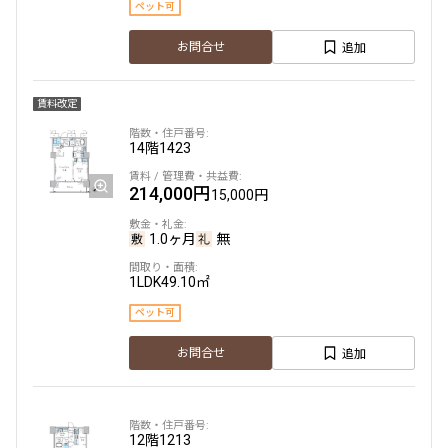
ペット可
192,000円
15,000円
11階
１１１４
追加
お問合せ
1.0ヶ月
無
275,000円
20,000円
1LDK
41.33㎡
賃料改定
1.0ヶ月
無
ペット可
14階
1423
2LDK
58.85㎡
追加
お問合せ
214,000円
15,000円
三井の賃貸
専任物件
ペット可
申込有
1.0ヶ月
無
追加
お問合せ
11階
1111
1LDK
49.10㎡
新着
賃料改定
194,000円
15,000円
ペット可
2階
２０７
1.0ヶ月
無
追加
お問合せ
283,000円
20,000円
1LDK
41.33㎡
ペット可
1.0ヶ月
無
12階
1213