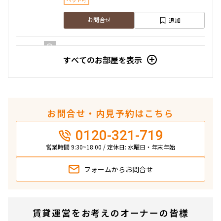
ペット可
10階
１０１８
1.0ヶ月
無
追加
お問合せ
285,000円
20,000円
1LDK
43.40㎡
ペット可
すべてのお部屋を表示
1.0ヶ月
無
13階
1325
追加
お問合せ
3LDK＋WIC＋SIC
66.54㎡
224,000円
15,000円
三井の賃貸
専任物件
ペット可
1.0ヶ月
無
お問合せ・内見予約はこちら
追加
お問合せ
12階
1217
1LDK
49.10㎡
0120-321-719
196,000円
15,000円
ペット可
営業時間 9:30~18:00 / 定休日: 水曜日・年末年始
13階
１３１８
1.0ヶ月
無
追加
お問合せ
フォームから
お問合せ
290,000円
20,000円
1LDK
40.96㎡
申込有
ペット可
1.0ヶ月
無
13階
1316
賃貸運営をお考えのオーナーの皆様
追加
お問合せ