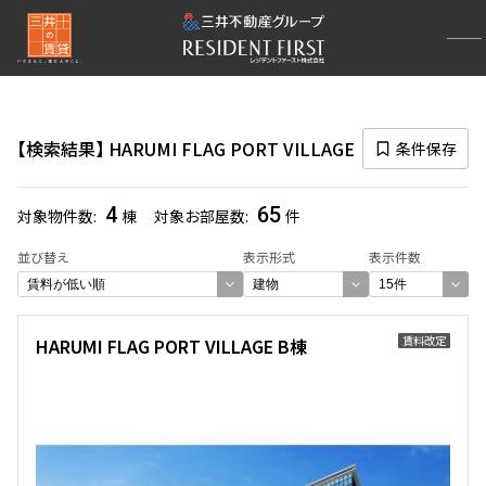
再検索ナビゲーション
検索結果の絞り込み
検索結果
HARUMI FLAG PORT VILLAGE
条件保存
賃料
〜
4
65
対象物件数
棟
対象お部屋数
件
管理費/共益費含む
並び替え
表示形式
表示件数
礼金なし
敷金なし
礼金１ヶ月以下
フリーレント付き
賃料改定
HARUMI FLAG PORT VILLAGE B棟
間取り
1R〜1K
1DK〜1LDK
2LDK
3LDK