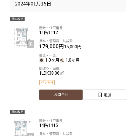
1LDK＋WIC
33.69㎡
2024年01月15日
265,000円
20,000円
三井の賃貸
専任物件
ペット可
1.0ヶ月
無
賃料改定
追加
お問合せ
2LDK＋SIC
56.48㎡
11階
1112
三井の賃貸
専任物件
ペット可
179,000円
15,000円
10階
１０２２
追加
お問合せ
1.0ヶ月
1.0ヶ月
181,000円
15,000円
申込有
1LDK
38.06㎡
1.0ヶ月
1.0ヶ月
15階
１５０８
ペット可
1LDK＋WIC
33.69㎡
266,000円
20,000円
追加
お問合せ
三井の賃貸
専任物件
ペット可
1.0ヶ月
無
追加
お問合せ
賃料改定
2LDK＋WIC
61.74㎡
14階
1415
新着
賃料改定
三井の賃貸
専任物件
ペット可