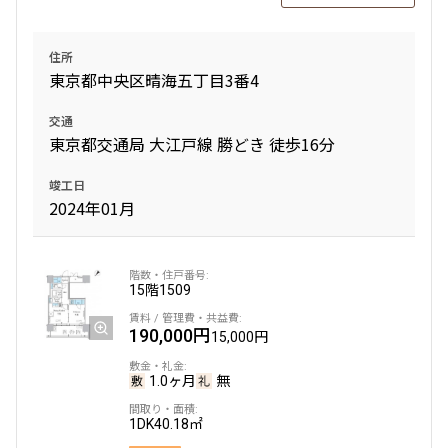
2LDK＋SIC
58.85㎡
310,000円
20,000円
追加
お問合せ
三井の賃貸
専任物件
ペット可
住所
1.0ヶ月
無
東京都中央区晴海五丁目3番4
追加
お問合せ
3LDK＋WIC
71.14㎡
4階
419
交通
賃料改定
三井の賃貸
専任物件
ペット可
東京都交通局 大江戸線 勝どき 徒歩16分
191,000円
15,000円
追加
お問合せ
11階
１１１０
竣工日
1.0ヶ月
無
2024年01月
274,000円
20,000円
1LDK
40.96㎡
1.0ヶ月
無
ペット可
15階
1509
2LDK＋SIC
58.85㎡
追加
お問合せ
190,000円
15,000円
三井の賃貸
専任物件
ペット可
賃料改定
1.0ヶ月
無
追加
お問合せ
11階
1109
1DK
40.18㎡
賃料改定