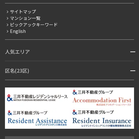
分譲賃貸
三井の賃貸
専任物件
ペット可
サイトマップ
賃料改定
マンション一覧
追加
お問合せ
ピックアックキーワード
フリーレント
English
ペット可
コンシェルジュ付き
17階
１７０４
人気エリア
開閉
ブランドマンション
300,000円
20,000円
赤坂・六本木
広尾・麻布・麻布十番
虎ノ門・麻布台
区名(23区)
開閉
青山・表参道・原宿
1.0ヶ月
白金・目黒
無
高輪・五反田・大崎
恵比寿・代官山・中目黒
渋谷・松濤・代々木上原
番町・四谷・九段
港区
渋谷区
中央区
新宿区
文京区
千代田区
目黒区
2LDK＋WIC＋SIC
61.76㎡
日本橋・銀座
市ヶ谷・神楽坂・飯田橋
三田・芝・浜松町
品川区
世田谷区
大田区
江東区
台東区
墨田区
中野区
三井の賃貸
専任物件
ペット可
芝浦・汐留・品川
月島・勝どき・豊洲
本郷・春日・小石川
豊島区
杉並区
板橋区
北区
練馬区
荒川区
足立区
新宿・代々木
目白・高田馬場・早稲田
中野・荻窪
追加
お問合せ
葛飾区
江戸川区
池尻大橋・三軒茶屋
祐天寺・学芸大学・自由が丘
駒沢・用賀・二子玉川
成城・砧
池袋・板橋・王子
戸越・大井・蒲田
12階
１２１７