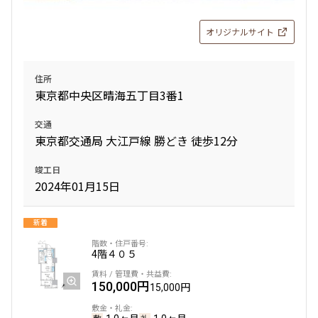
追加
お問合せ
オリジナルサイト
9階
９２５
住所
東京都中央区晴海五丁目3番1
220,000円
15,000円
交通
東京都交通局 大江戸線 勝どき 徒歩12分
1.0ヶ月
無
竣工日
1LDK＋WIC
45.30㎡
2024年01月15日
三井の賃貸
専任物件
ペット可
追加
お問合せ
新着
4階
４０５
新着
賃料改定
150,000円
15,000円
10階
１０２５