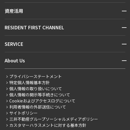
16階
１６０１
賃貸運営
1.0ヶ月
無
区から探す
開閉
資産活用
お問い合わせ
駅・沿線から探す
295,000円
20,000円
1LDK
40.96㎡
販売マンション
地図から探す
開閉
RESIDENT FIRST CHANNEL
ペット可
1.0ヶ月
無
お問い合わせ
キーワードから探す
NEWS
追加
お問合せ
開閉
2LDK＋SIC
65.56㎡
SERVICE
新着情報から探す
マンションレポート
申込有
三井の賃貸
専任物件
ペット可
ニュースから探す
営業窓口
商店街のある暮らし
開閉
About Us
追加
新着募集情報
会員ページ
お問合せ
住まいのコラム
6階
603
レジデントファーストについて
RESIDENT FIRST MEMBERS登録
RESIDENT FIRST MEMBERS登録
こだわりから探す
プライバシーステートメント
212,000円
15,000円
会社情報
ご入居・提携サービス
特定個人情報基本方針
こだわり一覧
事業案内
7階
７１８
個人情報の取り扱いについて
お部屋探しからご契約まで
1.0ヶ月
無
プレミアムマンション
個人情報の開示等手続きについて
採用情報
よくあるご質問
Cookieおよびアクセスログについて
295,000円
20,000円
新築
1LDK
46.45㎡
ニュースリリース
社宅紹介
利用者情報の外部送信について
当社限定（港区・渋谷区）
ペット可
サイトポリシー
お問い合わせ
【仲介会社様向け】当社仲介事業部取り扱い物件入居申込
1.0ヶ月
無
三井不動産グループソーシャルメディアポリシー
当社限定（港区・渋谷区以外）
追加
お問合せ
カスタマーハラスメントに対する基本方針
3LDK＋WIC＋SIC
66.54㎡
三井不動産企画