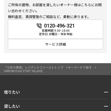
3LDK＋WIC＋SIC
66.54㎡
230,000円
ご所有の建物、お部屋を貸したいオーナー様はこちらにお問
15,000円
い合わせください。
三井の賃貸
専任物件
ペット可
1.0ヶ月
無
無料査定、賃貸管理のご相談など、柔軟に承ります。
追加
お問合せ
15階
1508
0120-496-321
1LDK
50.73㎡
営業時間 9:30~18:00
198,000円
15,000円
定休日 水曜日・年末年始
ペット可
2階
２１８
1.0ヶ月
無
サービス詳細
追加
お問合せ
292,000円
20,000円
1LDK
41.33㎡
ペット可
1.0ヶ月
無
「三井の賃貸」レジデントファーストトップ
キーワードで探す
HARUMI FLAG PORT VILLAGE
追加
お問合せ
3LDK＋WIC＋SIC
66.54㎡
三井の賃貸
専任物件
ペット可
開閉
借りたい
追加
お問合せ
15階
1519
検索する
申込有
200,000円
開閉
15,000円
貸したい
人気エリアから探す