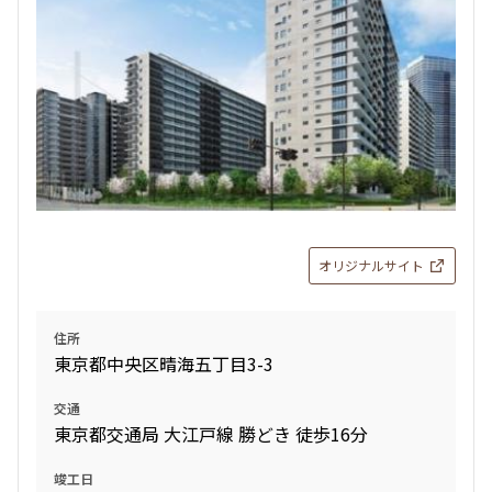
11階
１１２２
追加
お問合せ
180,000円
15,000円
1.0ヶ月
1.0ヶ月
16階
１６０８
1LDK＋WIC
33.69㎡
265,000円
20,000円
三井の賃貸
専任物件
ペット可
1.0ヶ月
無
追加
お問合せ
オリジナルサイト
2LDK＋SIC
56.48㎡
三井の賃貸
専任物件
ペット可
住所
9階
９２２
東京都中央区晴海五丁目3-3
追加
お問合せ
180,000円
15,000円
交通
東京都交通局 大江戸線 勝どき 徒歩16分
1.0ヶ月
1.0ヶ月
14階
１４１０
竣工日