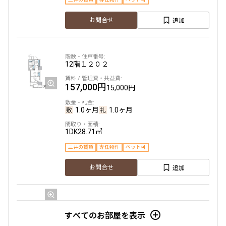
追加
お問合せ
12階
１２０２
157,000円
15,000円
1.0ヶ月
1.0ヶ月
1DK
28.71㎡
三井の賃貸
専任物件
ペット可
追加
お問合せ
13階
１３０４
すべてのお部屋を表示