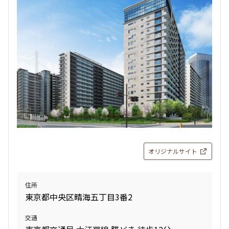
4LDK〜
専有面積
〜
築年数
指定なし
新築
1年以内
3年以内
5年以内
10年以内
15年以内
20年以内
オリジナルサイト
25年以内
30年以内
住所
駅から徒歩
東京都中央区晴海五丁目3番2
指定なし
1分以内
交通
3分以内
5分以内