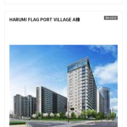
173,000円
15,000円
1.0ヶ月
1.0ヶ月
賃料改定
HARUMI FLAG PORT VILLAGE A棟
1LDK＋WIC
33.69㎡
三井の賃貸
専任物件
ペット可
追加
お問合せ
14階
１４２２
185,000円
15,000円
1.0ヶ月
1.0ヶ月
1LDK＋WIC
33.69㎡
三井の賃貸
専任物件
ペット可