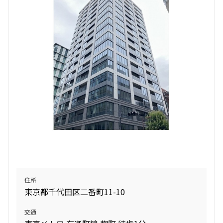
4LDK〜
専有面積
〜
築年数
指定なし
新築
1年以内
3年以内
5年以内
10年以内
15年以内
20年以内
25年以内
30年以内
住所
駅から徒歩
東京都千代田区二番町11-10
指定なし
1分以内
交通
3分以内
5分以内