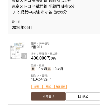
東京メトロ 有楽町線 麹町 徒歩1分
10分以内
15分以内
東京メトロ 半蔵門線 半蔵門 徒歩6分
ＪＲ 総武中央線 市ヶ谷 徒歩9分
他条件
竣工日
2026年05月
当社限定物件
専任物件
三井の賃貸物件
申込無し物件のみ表示
ペット可・相談
2階
201
楽器可・相談
430,000円
0円
入居可能日
1.0ヶ月
1.0ヶ月
1LDK
54.32㎡
新築
駅近
分譲賃貸
より詳細な絞り込み
追加
お問合せ
建物施設やお部屋の設備、方位、階数などの絞り込みが