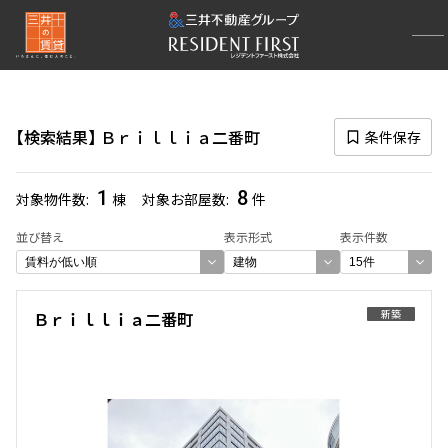
再検索ナビゲーション
検索結果の絞り込み
検索結果
Ｂｒｉｌｌｉａ二番町
条件保存
賃料
〜
1
8
対象物件数
棟
対象お部屋数
件
管理費/共益費含む
並び替え
表示形式
表示件数
礼金なし
敷金なし
礼金１ヶ月以下
フリーレント付き
新築
Ｂｒｉｌｌｉａ二番町
間取り
1R〜1K
1DK〜1LDK
2LDK
3LDK