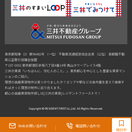
東京都知事（3）第96482号 （一社） 不動産流通経営協会会員 （公社） 首都圏不動
産公正取引協議会加盟
〒107-0052 東京都港区赤坂八丁目4番14号 青山タワープレイス4階
三井の賃貸「いちばんに、住む人のこと。」 東京都心を中心とした豊富な賃貸マン
ションのご紹介。
理想の高級賃貸物件は見つかりましたか？エリアや駅などの条件面を変えて検索す
ればきっと理想の物件に巡り合えます。
都心の高級賃貸物件探しは[三井の賃貸]レジデントファーストで！
Copyright © RESIDENT FIRST Co.,Ltd. All Rights Reserved.
0120-321-719
9:30~18:00（水曜定休）
Webお問い合わせ
電話問い合わせ
検討中