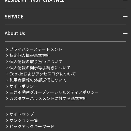
お問い合わせ
キーワードから探す
16階
1604
NEWS
開閉
SERVICE
810,000円
新着情報から探す
0円
マンションレポート
ニュースから探す
営業窓口
商店街のある暮らし
1.0ヶ月
1.0ヶ月
開閉
About Us
新着募集情報
会員ページ
住まいのコラム
3LDK
80.46㎡
レジデントファーストについて
RESIDENT FIRST MEMBERS登録
RESIDENT FIRST MEMBERS登録
こだわりから探す
プライバシーステートメント
会社情報
ご入居・提携サービス
新築
駅近
分譲賃貸
特定個人情報基本方針
こだわり一覧
事業案内
個人情報の取り扱いについて
お部屋探しからご契約まで
追加
お問合せ
プレミアムマンション
個人情報の開示等手続きについて
採用情報
よくあるご質問
Cookieおよびアクセスログについて
新築
ニュースリリース
社宅紹介
利用者情報の外部送信について
当社限定（港区・渋谷区）
サイトポリシー
お問い合わせ
【仲介会社様向け】当社仲介事業部取り扱い物件入居申込
三井不動産グループソーシャルメディアポリシー
当社限定（港区・渋谷区以外）
カスタマーハラスメントに対する基本方針
三井不動産企画
分譲賃貸
サイトマップ
賃料改定
マンション一覧
ピックアックキーワード
フリーレント