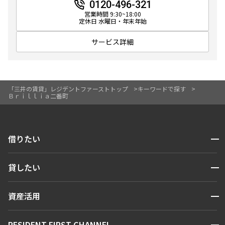
0120-496-321
3LDK
80.46㎡
営業時間 9:30~18:00
定休日 水曜日・年末年始
新築
駅近
分譲賃貸
サービス詳細
追加
お問合せ
11階
1106
「三井の賃貸」レジデントファーストトップ
キーワードで探す
Ｂｒｉｌｌｉａ二番町
700,000円
0円
1.0ヶ月
1.0ヶ月
開閉
借りたい
3LDK
80.46㎡
検索する
開閉
貸したい
新築
駅近
分譲賃貸
人気エリアから探す
賃貸運営
追加
区から探す
お問合せ
開閉
資産活用
お問い合わせ
駅・沿線から探す
販売マンション
地図から探す
開閉
RESIDENT FIRST CHANNEL