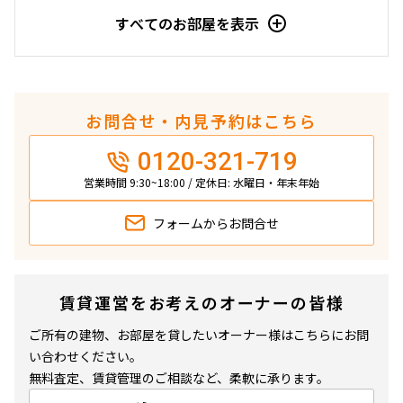
すべてのお部屋を表示
16階
1605
500,000円
0円
1.0ヶ月
1.0ヶ月
お問合せ・内見予約はこちら
2LDK
61.44㎡
0120-321-719
新築
駅近
分譲賃貸
営業時間 9:30~18:00 / 定休日: 水曜日・年末年始
追加
お問合せ
フォームから
お問合せ
8階
806
賃貸運営をお考えのオーナーの皆様
630,000円
ご所有の建物、お部屋を貸したいオーナー様はこちらにお問
0円
い合わせください。
1.0ヶ月
1.0ヶ月
無料査定、賃貸管理のご相談など、柔軟に承ります。