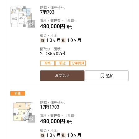
できます
7階
703
設定する
480,000円
0円
1.0ヶ月
1.0ヶ月
検索対象お部屋数
2LDK
55.02㎡
8
件
新築
駅近
分譲賃貸
追加
お問合せ
お部屋を再検索
新着
17階
1703
480,000円
0円
1.0ヶ月
1.0ヶ月