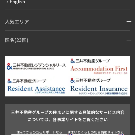
English
ペット可
コンシェルジュ付き
人気エリア
開閉
ブランドマンション
赤坂・六本木
広尾・麻布・麻布十番
虎ノ門・麻布台
区名(23区)
開閉
青山・表参道・原宿
白金・目黒
高輪・五反田・大崎
恵比寿・代官山・中目黒
渋谷・松濤・代々木上原
番町・四谷・九段
港区
渋谷区
中央区
新宿区
文京区
千代田区
目黒区
日本橋・銀座
市ヶ谷・神楽坂・飯田橋
三田・芝・浜松町
品川区
世田谷区
大田区
江東区
台東区
墨田区
中野区
芝浦・汐留・品川
月島・勝どき・豊洲
本郷・春日・小石川
豊島区
杉並区
板橋区
北区
練馬区
荒川区
足立区
新宿・代々木
目白・高田馬場・早稲田
中野・荻窪
葛飾区
江戸川区
池尻大橋・三軒茶屋
祐天寺・学芸大学・自由が丘
駒沢・用賀・二子玉川
成城・砧
池袋・板橋・王子
戸越・大井・蒲田
三井不動産グループの住まいに関する具体的なサービス内容
青山
渋谷
東京・大手町
新宿
品川
目黒・中目黒
については、各事業サイトをご覧ください
神田・御茶ノ水・秋葉原
初台・幡ヶ谷・笹塚
住んでからの安心サポートなら
すまいとくらしの総合情報サイトなら