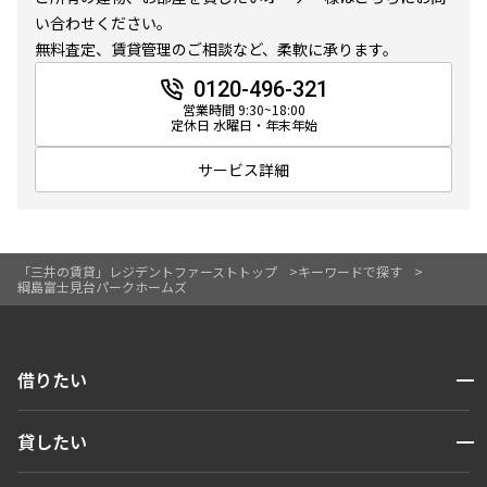
10分以内
15分以内
い合わせください。
無料査定、賃貸管理のご相談など、柔軟に承ります。
他条件
0120-496-321
営業時間 9:30~18:00
定休日 水曜日・年末年始
当社限定物件
専任物件
サービス詳細
三井の賃貸物件
申込無し物件のみ表示
ペット可・相談
楽器可・相談
「三井の賃貸」レジデントファーストトップ
キーワードで探す
綱島富士見台パークホームズ
入居可能日
開閉
借りたい
検索する
より詳細な絞り込み
開閉
貸したい
人気エリアから探す
賃貸運営
建物施設やお部屋の設備、方位、階数などの絞り込みが