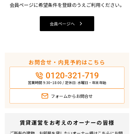
4LDK〜
会員ページに希望条件を登録のうえご利用ください。
専有面積
会員ページへ
〜
築年数
お問合せ・内見予約はこちら
指定なし
新築
0120-321-719
1年以内
3年以内
5年以内
10年以内
営業時間 9:30~18:00 / 定休日: 水曜日・年末年始
15年以内
20年以内
25年以内
30年以内
フォームから
お問合せ
駅から徒歩
賃貸運営をお考えのオーナーの皆様
指定なし
1分以内
3分以内
5分以内
ご所有の建物、お部屋を貸したいオーナー様はこちらにお問