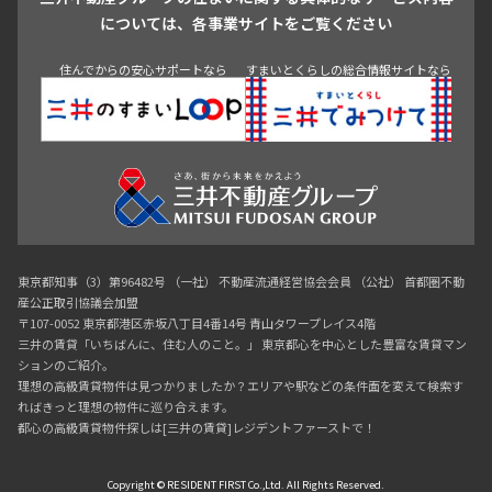
青山
渋谷
東京・大手町
新宿
品川
目黒・中目黒
については、各事業サイトをご覧ください
神田・御茶ノ水・秋葉原
初台・幡ヶ谷・笹塚
住んでからの安心サポートなら
すまいとくらしの総合情報サイトなら
東京都知事（3）第96482号 （一社） 不動産流通経営協会会員 （公社） 首都圏不動
産公正取引協議会加盟
〒107-0052 東京都港区赤坂八丁目4番14号 青山タワープレイス4階
三井の賃貸「いちばんに、住む人のこと。」 東京都心を中心とした豊富な賃貸マン
ションのご紹介。
理想の高級賃貸物件は見つかりましたか？エリアや駅などの条件面を変えて検索す
ればきっと理想の物件に巡り合えます。
都心の高級賃貸物件探しは[三井の賃貸]レジデントファーストで！
Copyright © RESIDENT FIRST Co.,Ltd. All Rights Reserved.