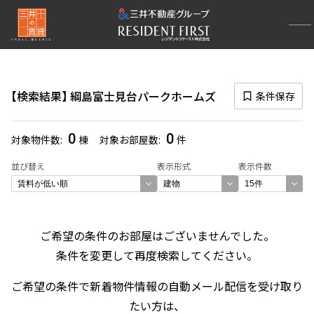
再検索ナビゲーション
検索結果の絞り込み
検索結果
綱島富士見台パークホームズ
条件保存
賃料
〜
0
0
対象物件数
棟
対象お部屋数
件
管理費/共益費含む
並び替え
表示形式
表示件数
礼金なし
敷金なし
礼金１ヶ月以下
フリーレント付き
ご希望の条件のお部屋はございませんでした。
条件を変更して再度検索してください。
間取り
ご希望の条件で新着物件情報の自動メール配信を受け取り
1R〜1K
1DK〜1LDK
たい方は、
2LDK
3LDK