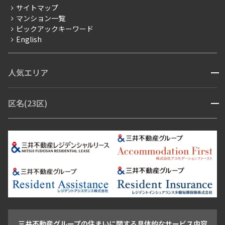
サイトマップ
賃料改定
マンション一覧
ピックアックキーワード
フリーレント
English
ペット可
コンシェルジュ付き
人気エリア
開閉
ブランドマンション
赤坂・六本木
広尾・麻布・麻布十番
虎ノ門・麻布台
区名(23区)
開閉
青山・表参道・原宿
白金・目黒
高輪・五反田・大崎
恵比寿・代官山・中目黒
渋谷・松濤・代々木上原
番町・四谷・九段
港区
渋谷区
中央区
新宿区
文京区
千代田区
目黒区
日本橋・銀座
市ヶ谷・神楽坂・飯田橋
三田・芝・浜松町
品川区
世田谷区
大田区
江東区
台東区
墨田区
中野区
芝浦・汐留・品川
月島・勝どき・豊洲
本郷・春日・小石川
豊島区
杉並区
板橋区
北区
練馬区
荒川区
足立区
新宿・代々木
目白・高田馬場・早稲田
中野・荻窪
葛飾区
江戸川区
池尻大橋・三軒茶屋
祐天寺・学芸大学・自由が丘
駒沢・用賀・二子玉川
成城・砧
池袋・板橋・王子
戸越・大井・蒲田
三井不動産グループの住まいに関する具体的なサービス内容