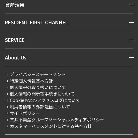
区から探す
開閉
資産活用
できます
お問い合わせ
駅・沿線から探す
販売マンション
地図から探す
開閉
RESIDENT FIRST CHANNEL
設定する
お問い合わせ
キーワードから探す
NEWS
開閉
SERVICE
新着情報から探す
マンションレポート
検索対象お部屋数
ニュースから探す
営業窓口
商店街のある暮らし
開閉
About Us
0
新着募集情報
会員ページ
住まいのコラム
件
レジデントファーストについて
RESIDENT FIRST MEMBERS登録
RESIDENT FIRST MEMBERS登録
こだわりから探す
プライバシーステートメント
お部屋を再検索
会社情報
ご入居・提携サービス
特定個人情報基本方針
こだわり一覧
事業案内
個人情報の取り扱いについて
お部屋探しからご契約まで
プレミアムマンション
個人情報の開示等手続きについて
採用情報
よくあるご質問
Cookieおよびアクセスログについて
新築
ニュースリリース
社宅紹介
利用者情報の外部送信について
当社限定（港区・渋谷区）
サイトポリシー
お問い合わせ
【仲介会社様向け】当社仲介事業部取り扱い物件入居申込
三井不動産グループソーシャルメディアポリシー
当社限定（港区・渋谷区以外）
カスタマーハラスメントに対する基本方針
三井不動産企画
分譲賃貸