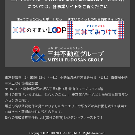
青山
渋谷
東京・大手町
新宿
品川
目黒・中目黒
については、各事業サイトをご覧ください
神田・御茶ノ水・秋葉原
初台・幡ヶ谷・笹塚
住んでからの安心サポートなら
すまいとくらしの総合情報サイトなら
東京都知事（3）第96482号 （一社） 不動産流通経営協会会員 （公社） 首都圏不動
産公正取引協議会加盟
〒107-0052 東京都港区赤坂八丁目4番14号 青山タワープレイス4階
三井の賃貸「いちばんに、住む人のこと。」 東京都心を中心とした豊富な賃貸マン
ションのご紹介。
理想の高級賃貸物件は見つかりましたか？エリアや駅などの条件面を変えて検索す
ればきっと理想の物件に巡り合えます。
都心の高級賃貸物件探しは[三井の賃貸]レジデントファーストで！
Copyright © RESIDENT FIRST Co.,Ltd. All Rights Reserved.