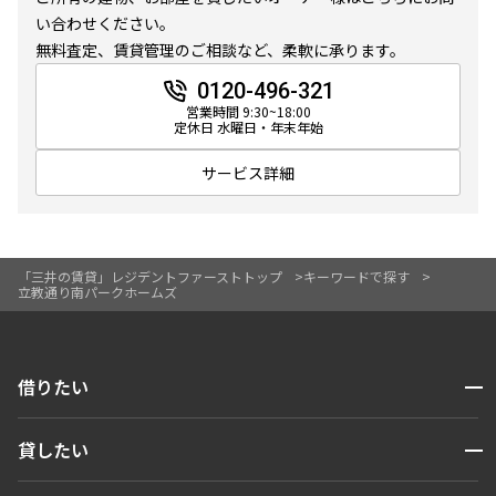
10分以内
15分以内
い合わせください。
無料査定、賃貸管理のご相談など、柔軟に承ります。
他条件
0120-496-321
営業時間 9:30~18:00
定休日 水曜日・年末年始
当社限定物件
専任物件
サービス詳細
三井の賃貸物件
申込無し物件のみ表示
ペット可・相談
楽器可・相談
「三井の賃貸」レジデントファーストトップ
キーワードで探す
立教通り南パークホームズ
入居可能日
開閉
借りたい
検索する
より詳細な絞り込み
開閉
貸したい
人気エリアから探す
賃貸運営
建物施設やお部屋の設備、方位、階数などの絞り込みが