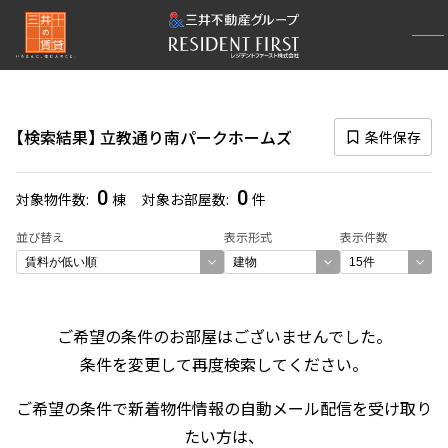
再検索ナビゲーション
検索結果の絞り込み
検索結果
立教通り南パークホームズ
条件保存
賃料
〜
0
0
対象物件数
棟
対象お部屋数
件
管理費/共益費含む
並び替え
表示形式
表示件数
礼金なし
敷金なし
礼金１ヶ月以下
フリーレント付き
ご希望の条件のお部屋はございませんでした。
条件を変更して再度検索してください。
間取り
ご希望の条件で新着物件情報の自動メール配信を受け取り
1R〜1K
1DK〜1LDK
たい方は、
2LDK
3LDK