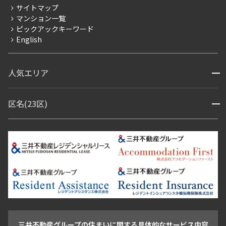
サイトマップ
賃料改定
マンション一覧
ピックアックキーワード
フリーレント
English
ペット可
コンシェルジュ付き
人気エリア
開閉
ブランドマンション
赤坂・六本木
広尾・麻布・麻布十番
虎ノ門・麻布台
区名(23区)
開閉
青山・表参道・原宿
白金・目黒
高輪・五反田・大崎
恵比寿・代官山・中目黒
渋谷・松濤・代々木上原
番町・四谷・九段
港区
渋谷区
中央区
新宿区
文京区
千代田区
目黒区
日本橋・銀座
市ヶ谷・神楽坂・飯田橋
三田・芝・浜松町
品川区
世田谷区
大田区
江東区
台東区
墨田区
中野区
芝浦・汐留・品川
月島・勝どき・豊洲
本郷・春日・小石川
豊島区
杉並区
板橋区
北区
練馬区
荒川区
足立区
新宿・代々木
目白・高田馬場・早稲田
中野・荻窪
葛飾区
江戸川区
池尻大橋・三軒茶屋
祐天寺・学芸大学・自由が丘
駒沢・用賀・二子玉川
成城・砧
池袋・板橋・王子
戸越・大井・蒲田
三井不動産グループの住まいに関する具体的なサービス内容