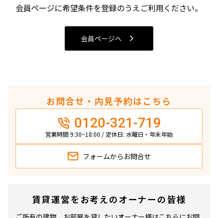
4LDK〜
会員ページに希望条件を登録のうえご利用ください。
専有面積
会員ページへ
〜
築年数
お問合せ・内見予約はこちら
指定なし
新築
0120-321-719
1年以内
3年以内
5年以内
10年以内
営業時間 9:30~18:00 / 定休日: 水曜日・年末年始
15年以内
20年以内
25年以内
30年以内
フォームから
お問合せ
駅から徒歩
賃貸運営をお考えのオーナーの皆様
指定なし
1分以内
3分以内
5分以内
ご所有の建物、お部屋を貸したいオーナー様はこちらにお問