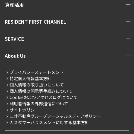
区から探す
開閉
資産活用
できます
お問い合わせ
駅・沿線から探す
販売マンション
地図から探す
開閉
RESIDENT FIRST CHANNEL
設定する
お問い合わせ
キーワードから探す
NEWS
開閉
SERVICE
新着情報から探す
マンションレポート
検索対象お部屋数
ニュースから探す
営業窓口
商店街のある暮らし
開閉
About Us
0
新着募集情報
会員ページ
住まいのコラム
件
レジデントファーストについて
RESIDENT FIRST MEMBERS登録
RESIDENT FIRST MEMBERS登録
こだわりから探す
プライバシーステートメント
お部屋を再検索
会社情報
ご入居・提携サービス
特定個人情報基本方針
こだわり一覧
事業案内
個人情報の取り扱いについて
お部屋探しからご契約まで
プレミアムマンション
個人情報の開示等手続きについて
採用情報
よくあるご質問
Cookieおよびアクセスログについて
新築
ニュースリリース
社宅紹介
利用者情報の外部送信について
当社限定（港区・渋谷区）
サイトポリシー
お問い合わせ
【仲介会社様向け】当社仲介事業部取り扱い物件入居申込
三井不動産グループソーシャルメディアポリシー
当社限定（港区・渋谷区以外）
カスタマーハラスメントに対する基本方針
三井不動産企画
分譲賃貸