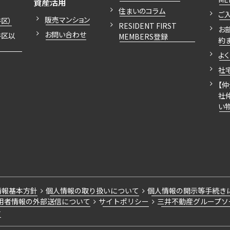
開閉
資産活用
住まいのコラム
ご
販売マンション
区）
RESIDENT FIRST
お
お問い合わせ
谷区以
MEMBERS登録
約
よ
社
【
社
い
情報基本方針
個人情報の取り扱いについて
個人情報の開示等手続き
用者情報の外部送信について
サイトポリシー
三井不動産グループソ
針