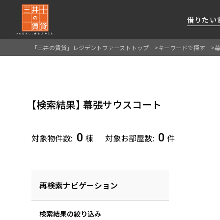
借りたい
「三井の賃貸」レジデントファーストトップ
キーワードで探す
About Us
借りたい
貸したい
資産活用
RESIDENT
SERVICE
FIRST CHANNEL
私たちレジデントファーストの思いや
厳選した都心の上質な賃貸マンションを数多
賃貸運営をお考えのオーナー様に
分譲マンションのご購入、売却の
レジデントファーストが提供する
検索結果
幕張サウスコート
ご提供するサービスをご紹介します
くご提案します
最適なプランをご提案します
ご相談も承ります
各種サービスをご紹介します
新しい住まいと暮らしの探しに関わる
様々な情報を発信します
0
0
対象物件数
棟
対象お部屋数
件
再検索ナビゲーション
検索結果の絞り込み