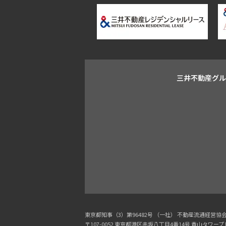
三井不動産グ
東京都知事（3）第96482号 （一社） 不動産流通経営
〒107-0052 東京都港区赤坂八丁目4番14号 青山タワー