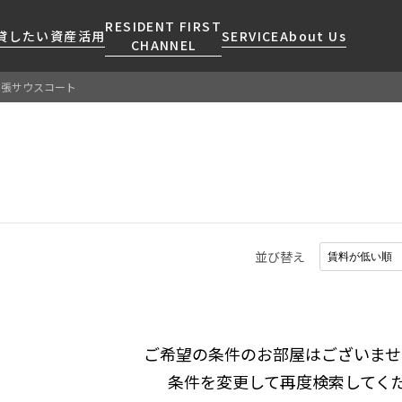
RESIDENT FIRST
貸したい
資産活用
SERVICE
About Us
CHANNEL
幕張サウスコート
検索する
こだわりから探す
レジデントファーストについて
賃貸運営
販売マンション
NEWS
営業窓口
会社情報
お問い合わせ
お問い合わせ
マンションレポート
会員ページ
人気エリアから探す
こだわり一覧
事業案内
商店街のある暮らし
RESIDENT FIRST
区から探す
プレミアムマンション
MEMBERS登録
採用情報
住まいのコラム
駅・沿線から探す
新築
ご入居・提携サービス
並び替え
ニュースリリース
RESIDENT FIRST
地図から探す
当社限定(港区・渋谷区)
MEMBERS登録
お部屋探しからご契約まで
お問い合わせ
キーワードから探す
当社限定(港区・渋谷区以外)
よくあるご質問
三井不動産企画
社宅紹介
ご希望の条件のお部屋はございませ
新着情報から探す
分譲賃貸
条件を変更して再度検索してく
【仲介会社様向け】当社仲介
ニュースから探す
賃料改定
事業部取り扱い物件入居申