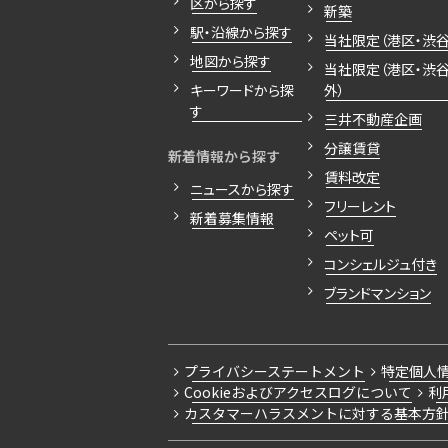
区から探す
新築
駅・沿線から探す
当社限定（港区・渋谷
地図から探す
当社限定（港区・渋
キーワードから探
外）
す
三井不動産企画
分譲賃貸
新着情報から探す
賃料改定
ニュースから探す
フリーレント
新着募集情報
ペット可
コンシェルジュ付き
ブランドマンション
プライバシーステートメント
特定個人
Cookieおよびアクセスログについて
利
カスタマーハラスメントに対する基本方