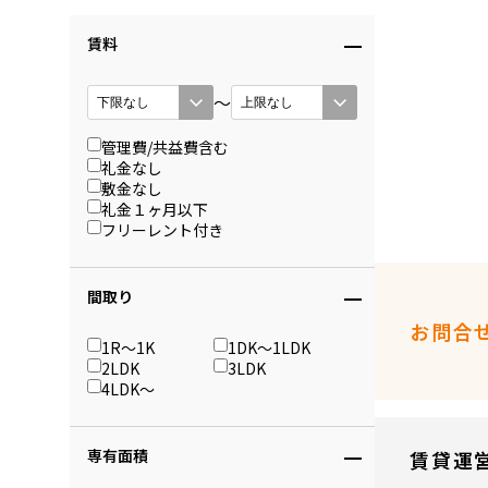
賃料
〜
管理費/共益費含む
礼金なし
敷金なし
礼金１ヶ月以下
フリーレント付き
間取り
お問合
1R〜1K
1DK〜1LDK
2LDK
3LDK
4LDK〜
専有面積
賃貸運