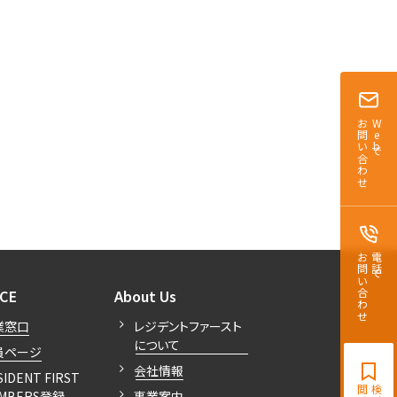
お問い合わせ
Webで
お問い合わせ
電話で
開閉
開閉
ICE
About Us
業窓口
レジデントファースト
について
員ページ
会社情報
SIDENT FIRST
MBERS登録
事業案内