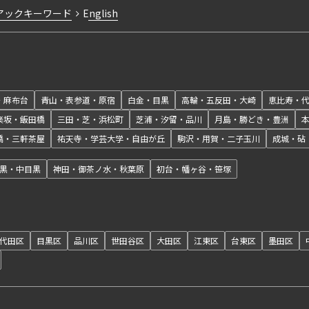
アックキーワード
English
・麻布台
青山・表参道・原宿
白金・目黒
高輪・五反田・大崎
恵比寿・
楽坂・飯田橋
三田・芝・浜松町
芝浦・汐留・品川
月島・勝どき・豊洲
橋・三軒茶屋
祐天寺・学芸大学・自由が丘
駒沢・用賀・二子玉川
成城・砧
黒・中目黒
神田・御茶ノ水・秋葉原
初台・幡ヶ谷・笹塚
代田区
目黒区
品川区
世田谷区
大田区
江東区
台東区
墨田区