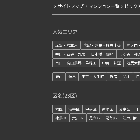
サイトマップ
マンション一覧
ピック
人気エリア
赤坂・六本木
広尾・麻布・麻布十番
虎ノ門
番町・四谷・九段
日本橋・銀座
市ヶ谷・神
目白・高田馬場・早稲田
中野・荻窪
池尻大
青山
渋谷
東京・大手町
新宿
品川
目
区名(23区)
港区
渋谷区
中央区
新宿区
文京区
千
練馬区
荒川区
足立区
葛飾区
江戸川区