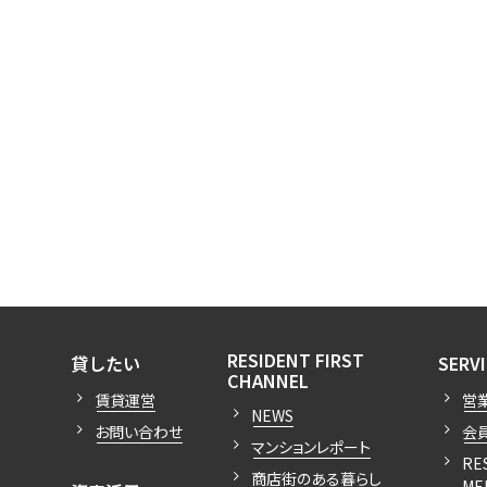
開閉
開閉
RESIDENT FIRST
貸したい
SERV
開閉
CHANNEL
賃貸運営
営
NEWS
お問い合わせ
会
マンションレポート
RE
商店街のある暮らし
ME