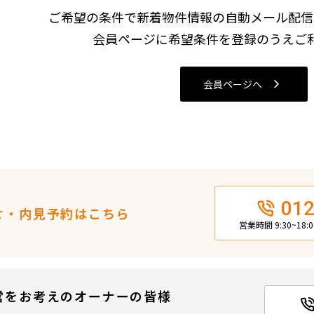
込
ご希望の条件で新着物件情報の自動メール配信
新着募集情報
フリーレント
会員ページに希望条件を登録のうえご
ペット可
コンシェルジュ付き
会員ページへ
ブランドマンション
012
せ・内見予約はこちら
営業時間 9:30~18
営をお考えのオーナーの皆様