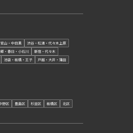
開閉
代官山・中目黒
渋谷・松濤・代々木上原
本郷・春日・小石川
新宿・代々木
池袋・板橋・王子
戸越・大井・蒲田
開閉
中野区
豊島区
杉並区
板橋区
北区