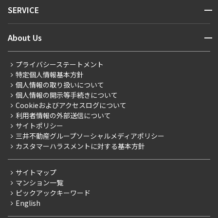
NEWS
開閉
SERVICE
新着情報から探す
マンションレポート
ニュースから探す
営業窓口
商店街のある暮らし
開閉
About Us
新着募集情報
会員ページ
住まいのコラム
レジデントファーストについて
RESIDENT FIRST MEMBERS登録
RESIDENT FIRST MEMBERS登録
こだわりから探す
プライバシーステートメント
会社情報
ご入居・提携サービス
特定個人情報基本方針
こだわり一覧
事業案内
個人情報の取り扱いについて
お部屋探しからご契約まで
プレミアムマンション
個人情報の開示等手続きについて
採用情報
よくあるご質問
Cookieおよびアクセスログについて
新築
ニュースリリース
社宅紹介
利用者情報の外部送信について
当社限定（港区・渋谷区）
サイトポリシー
お問い合わせ
【仲介会社様向け】当社仲介事業部取り扱い物件入居申込
三井不動産グループソーシャルメディアポリシー
当社限定（港区・渋谷区以外）
カスタマーハラスメントに対する基本方針
三井不動産企画
分譲賃貸
サイトマップ
賃料改定
マンション一覧
ピックアックキーワード
フリーレント
English
ペット可