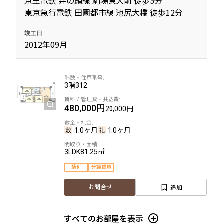
京王電鉄 井の頭線 駒場東大前 徒歩5分
10分以内
15分以内
東京急行電鉄 田園都市線 池尻大橋 徒歩12分
竣工日
他条件
2012年09月
当社限定物件
専任物件
三井の賃貸物件
3階
312
申込無し物件のみ表示
ペット可・相談
楽器可・相談
480,000円
20,000円
1.0ヶ月
1.0ヶ月
入居可能日
3LDK
81.25㎡
駅近
分譲賃貸
追加
お問合せ
より詳細な絞り込み
すべてのお部屋を表示
建物施設やお部屋の設備、方位、階数などの絞り込みが