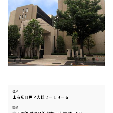
4LDK〜
専有面積
〜
築年数
指定なし
新築
1年以内
3年以内
5年以内
10年以内
15年以内
20年以内
25年以内
30年以内
住所
駅から徒歩
東京都目黒区大橋２－１９－６
指定なし
1分以内
交通
3分以内
5分以内