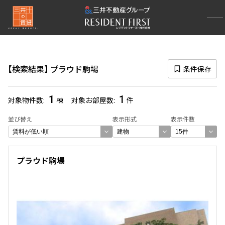
再検索ナビゲーション
検索結果の絞り込み
検索結果
プラウド駒場
条件保存
賃料
〜
1
1
対象物件数
棟
対象お部屋数
件
管理費/共益費含む
並び替え
表示形式
表示件数
礼金なし
敷金なし
礼金１ヶ月以下
フリーレント付き
プラウド駒場
間取り
1R〜1K
1DK〜1LDK
2LDK
3LDK