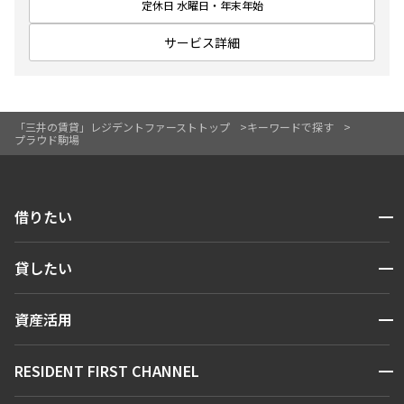
定休日 水曜日・年末年始
サービス詳細
「三井の賃貸」レジデントファーストトップ
キーワードで探す
プラウド駒場
開閉
借りたい
検索する
開閉
貸したい
人気エリアから探す
賃貸運営
区から探す
開閉
資産活用
お問い合わせ
駅・沿線から探す
販売マンション
地図から探す
開閉
RESIDENT FIRST CHANNEL
お問い合わせ
キーワードから探す