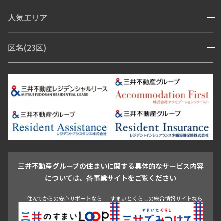
コンシェルジュ付き
人気エリア
開閉
ブランドマンション
赤坂・六本木
広尾・麻布・麻布十番
虎ノ門・麻布台
区名(23区)
開閉
青山・表参道・原宿
白金・目黒
高輪・五反田・大崎
恵比寿・代官山・中目黒
渋谷・松濤・代々木上原
番町・四谷・九段
港区
渋谷区
中央区
新宿区
文京区
千代田区
目黒区
日本橋・銀座
市ヶ谷・神楽坂・飯田橋
三田・芝・浜松町
品川区
世田谷区
大田区
江東区
台東区
墨田区
中野区
芝浦・汐留・品川
月島・勝どき・豊洲
本郷・春日・小石川
豊島区
杉並区
板橋区
北区
練馬区
荒川区
足立区
新宿・代々木
目白・高田馬場・早稲田
中野・荻窪
葛飾区
江戸川区
池尻大橋・三軒茶屋
祐天寺・学芸大学・自由が丘
駒沢・用賀・二子玉川
成城・砧
池袋・板橋・王子
戸越・大井・蒲田
三井不動産グループの住まいに関する具体的なサービス内容
青山
渋谷
東京・大手町
新宿
品川
目黒・中目黒
については、各事業サイトをご覧ください
神田・御茶ノ水・秋葉原
初台・幡ヶ谷・笹塚
住んでからの安心サポートなら
すまいとくらしの総合情報サイトなら