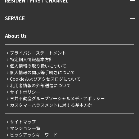
RESIDENT FIRST CHANNEL
お問い合わせ
キーワードから探す
NEWS
開閉
SERVICE
新着情報から探す
マンションレポート
ニュースから探す
営業窓口
商店街のある暮らし
開閉
About Us
新着募集情報
会員ページ
住まいのコラム
レジデントファーストについて
RESIDENT FIRST MEMBERS登録
RESIDENT FIRST MEMBERS登録
こだわりから探す
プライバシーステートメント
会社情報
ご入居・提携サービス
特定個人情報基本方針
こだわり一覧
事業案内
個人情報の取り扱いについて
お部屋探しからご契約まで
プレミアムマンション
個人情報の開示等手続きについて
採用情報
よくあるご質問
Cookieおよびアクセスログについて
新築
ニュースリリース
社宅紹介
利用者情報の外部送信について
当社限定（港区・渋谷区）
サイトポリシー
お問い合わせ
【仲介会社様向け】当社仲介事業部取り扱い物件入居申込
三井不動産グループソーシャルメディアポリシー
当社限定（港区・渋谷区以外）
カスタマーハラスメントに対する基本方針
三井不動産企画
分譲賃貸
サイトマップ
賃料改定
マンション一覧
ピックアックキーワード
フリーレント