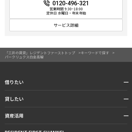
0120-496-321
営業時間 9:30~18:00
定休日 水曜日・年末年始
サービス詳細
「三井の賃貸」レジデントファーストトップ
キーワードで探す
パークリュクス白金高輪
開閉
借りたい
検索する
開閉
貸したい
人気エリアから探す
賃貸運営
区から探す
開閉
資産活用
お問い合わせ
駅・沿線から探す
販売マンション
地図から探す
開閉