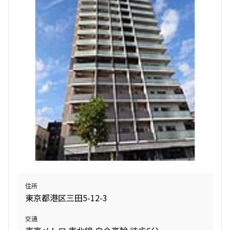
4LDK〜
専有面積
〜
築年数
指定なし
新築
1年以内
3年以内
5年以内
10年以内
15年以内
20年以内
25年以内
30年以内
住所
駅から徒歩
東京都港区三田5-12-3
指定なし
1分以内
交通
3分以内
5分以内