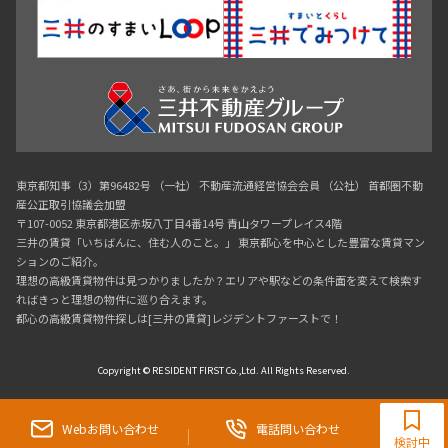
東京都知事（3）第96482号 （一社） 不動産流通経営協会会員 （公社） 首都圏不動
産公正取引協議会加盟
〒107-0052 東京都港区赤坂八丁目4番14号 青山タワープレイス4階
三井の賃貸「いちばんに、住む人のこと。」 東京都心を中心とした豊富な賃貸マン
ションのご紹介。
理想の高級賃貸物件は見つかりましたか？エリアや駅などの条件面を変えて検索す
ればきっと理想の物件に巡り合えます。
都心の高級賃貸物件探しは[三井の賃貸]レジデントファーストで！
Copyright © RESIDENT FIRST Co.,Ltd. All Rights Reserved.
0120-321-719
9:30~18:00（水曜定休）
Webお問い合わせ
電話問い合わせ
検討中