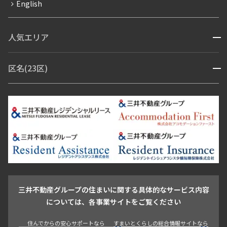
English
ペット可
コンシェルジュ付き
人気エリア
開閉
ブランドマンション
赤坂・六本木
広尾・麻布・麻布十番
虎ノ門・麻布台
区名(23区)
開閉
青山・表参道・原宿
白金・目黒
高輪・五反田・大崎
恵比寿・代官山・中目黒
渋谷・松濤・代々木上原
番町・四谷・九段
港区
渋谷区
中央区
新宿区
文京区
千代田区
目黒区
日本橋・銀座
市ヶ谷・神楽坂・飯田橋
三田・芝・浜松町
品川区
世田谷区
大田区
江東区
台東区
墨田区
中野区
芝浦・汐留・品川
月島・勝どき・豊洲
本郷・春日・小石川
豊島区
杉並区
板橋区
北区
練馬区
荒川区
足立区
新宿・代々木
目白・高田馬場・早稲田
中野・荻窪
葛飾区
江戸川区
池尻大橋・三軒茶屋
祐天寺・学芸大学・自由が丘
駒沢・用賀・二子玉川
成城・砧
池袋・板橋・王子
戸越・大井・蒲田
三井不動産グループの住まいに関する具体的なサービス内容
青山
渋谷
東京・大手町
新宿
品川
目黒・中目黒
については、各事業サイトをご覧ください
神田・御茶ノ水・秋葉原
初台・幡ヶ谷・笹塚
住んでからの安心サポートなら
すまいとくらしの総合情報サイトなら