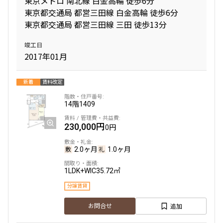
東京メトロ 南北線 白金高輪 徒歩6分
10分以内
15分以内
東京都交通局 都営三田線 白金高輪 徒歩6分
東京都交通局 都営三田線 三田 徒歩13分
他条件
竣工日
2017年01月
当社限定物件
専任物件
三井の賃貸物件
新着
賃料改定
申込無し物件のみ表示
ペット可・相談
14階
1409
楽器可・相談
230,000円
0円
入居可能日
2.0ヶ月
1.0ヶ月
1LDK+WIC
35.72㎡
分譲賃貸
より詳細な絞り込み
追加
お問合せ
建物施設やお部屋の設備、方位、階数などの絞り込みが