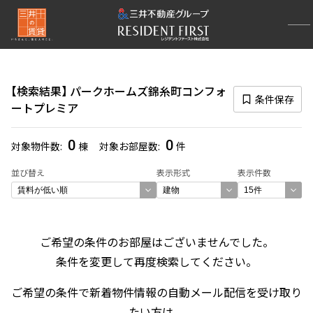
再検索ナビゲーション
検索結果の絞り込み
検索結果
パークホームズ錦糸町コンフォ
賃料
条件保存
ートプレミア
〜
0
0
対象物件数
棟
対象お部屋数
件
管理費/共益費含む
並び替え
表示形式
表示件数
礼金なし
敷金なし
礼金１ヶ月以下
フリーレント付き
ご希望の条件のお部屋はございませんでした。
条件を変更して再度検索してください。
間取り
ご希望の条件で新着物件情報の自動メール配信を受け取り
1R〜1K
1DK〜1LDK
2LDK
3LDK
たい方は、