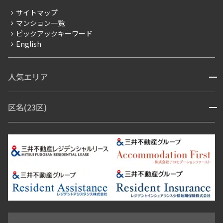
分譲賃貸
サイトマップ
賃料改定
マンション一覧
ピックアックキーワード
フリーレント
English
ペット可
コンシェルジュ付き
人気エリア
開閉
ブランドマンション
赤坂・六本木
広尾・麻布・麻布十番
虎ノ門・麻布台
区名(23区)
開閉
青山・表参道・原宿
白金・目黒
高輪・五反田・大崎
恵比寿・代官山・中目黒
渋谷・松濤・代々木上原
番町・四谷・九段
港区
渋谷区
中央区
新宿区
文京区
千代田区
目黒区
日本橋・銀座
市ヶ谷・神楽坂・飯田橋
三田・芝・浜松町
品川区
世田谷区
大田区
江東区
台東区
墨田区
中野区
芝浦・汐留・品川
月島・勝どき・豊洲
本郷・春日・小石川
豊島区
杉並区
板橋区
北区
練馬区
荒川区
足立区
新宿・代々木
目白・高田馬場・早稲田
中野・荻窪
葛飾区
江戸川区
池尻大橋・三軒茶屋
祐天寺・学芸大学・自由が丘
駒沢・用賀・二子玉川
成城・砧
池袋・板橋・王子
戸越・大井・蒲田