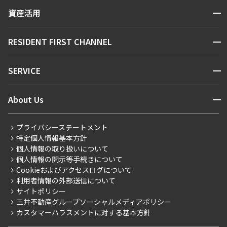
賃貸運営
区から探す
できます
開閉
資産活用
お問い合わせ
駅・沿線から探す
販売マンション
地図から探す
設定する
開閉
RESIDENT FIRST CHANNEL
お問い合わせ
キーワードから探す
NEWS
開閉
SERVICE
新着情報から探す
マンションレポート
検索対象お部屋数
ニュースから探す
営業窓口
商店街のある暮らし
開閉
About Us
0
件
新着募集情報
会員ページ
住まいのコラム
レジデントファーストについて
RESIDENT FIRST MEMBERS登録
RESIDENT FIRST MEMBERS登録
お部屋を再検索
こだわりから探す
プライバシーステートメント
会社情報
ご入居・提携サービス
特定個人情報基本方針
こだわり一覧
事業案内
個人情報の取り扱いについて
お部屋探しからご契約まで
プレミアムマンション
個人情報の開示等手続きについて
採用情報
よくあるご質問
Cookieおよびアクセスログについて
新築
ニュースリリース
社宅紹介
利用者情報の外部送信について
当社限定（港区・渋谷区）
サイトポリシー
お問い合わせ
【仲介会社様向け】当社仲介事業部取り扱い物件入居申込
三井不動産グループソーシャルメディアポリシー
当社限定（港区・渋谷区以外）
カスタマーハラスメントに対する基本方針
三井不動産企画