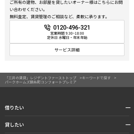
ご所有の建物、お部屋を貸したいオーナー様はこちらにお問
10分以内
15分以内
い合わせください。
無料査定、賃貸管理のご相談など、柔軟に承ります。
他条件
0120-496-321
営業時間 9:30~18:00
当社限定物件
定休日 水曜日・年末年始
専任物件
三井の賃貸物件
サービス詳細
申込無し物件のみ表示
ペット可・相談
楽器可・相談
「三井の賃貸」レジデントファーストトップ
キーワードで探す
パークホームズ錦糸町コンフォートプレミア
入居可能日
開閉
借りたい
検索する
より詳細な絞り込み
開閉
貸したい
人気エリアから探す
建物施設やお部屋の設備、方位、階数などの絞り込みが