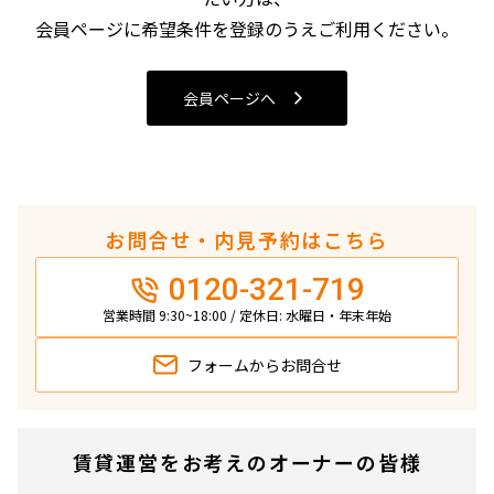
4LDK〜
会員ページに希望条件を登録のうえご利用ください。
専有面積
会員ページへ
〜
築年数
お問合せ・内見予約はこちら
指定なし
新築
0120-321-719
1年以内
3年以内
5年以内
10年以内
営業時間 9:30~18:00 / 定休日: 水曜日・年末年始
15年以内
20年以内
25年以内
30年以内
フォームから
お問合せ
駅から徒歩
賃貸運営をお考えのオーナーの皆様
指定なし
1分以内
3分以内
5分以内