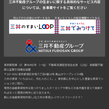
三井不動産グループの住まいに関する具体的なサービス内容
青山
渋谷
東京・大手町
新宿
品川
目黒・中目黒
については、各事業サイトをご覧ください
神田・御茶ノ水・秋葉原
初台・幡ヶ谷・笹塚
住んでからの安心サポートなら
すまいとくらしの総合情報サイトなら
東京都知事（3）第96482号 （一社） 不動産流通経営協会会員 （公社） 首都圏不動
産公正取引協議会加盟
〒107-0052 東京都港区赤坂八丁目4番14号 青山タワープレイス4階
三井の賃貸「いちばんに、住む人のこと。」 東京都心を中心とした豊富な賃貸マン
ションのご紹介。
理想の高級賃貸物件は見つかりましたか？エリアや駅などの条件面を変えて検索す
ればきっと理想の物件に巡り合えます。
都心の高級賃貸物件探しは[三井の賃貸]レジデントファーストで！