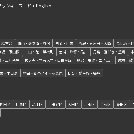
アックキーワード
English
・麻布台
青山・表参道・原宿
白金・目黒
高輪・五反田・大崎
恵比寿・
楽坂・飯田橋
三田・芝・浜松町
芝浦・汐留・品川
月島・勝どき・豊洲
橋・三軒茶屋
祐天寺・学芸大学・自由が丘
駒沢・用賀・二子玉川
成城・砧
黒・中目黒
神田・御茶ノ水・秋葉原
初台・幡ヶ谷・笹塚
代田区
目黒区
品川区
世田谷区
大田区
江東区
台東区
墨田区