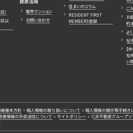
開閉
資産活用
住まいのコラム
ご
販売マンション
区）
RESIDENT FIRST
お
お問い合わせ
谷区以
MEMBERS登録
約
よ
社
【
社
い
情報基本方針
個人情報の取り扱いについて
個人情報の開示等手続き
用者情報の外部送信について
サイトポリシー
三井不動産グループソ
針