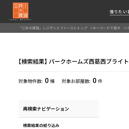
借りたい
「三井の賃貸」レジデントファーストトップ
キーワードで探す
About Us
借りたい
貸したい
資産活用
RESIDENT
SERVICE
FIRST CHANNEL
私たちレジデントファーストの思いや
厳選した都心の上質な賃貸マンションを数多
賃貸運営をお考えのオーナー様に
分譲マンションのご購入、売却の
レジデントファーストが提供する
検索結果
パークホームズ西葛西ブライ
ご提供するサービスをご紹介します
くご提案します
最適なプランをご提案します
ご相談も承ります
各種サービスをご紹介します
新しい住まいと暮らしの探しに関わる
様々な情報を発信します
0
0
対象物件数
棟
対象お部屋数
件
再検索ナビゲーション
検索結果の絞り込み