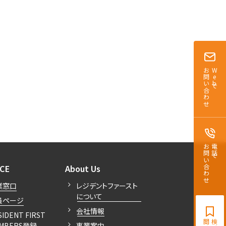
お問い合わせ
Webで
お問い合わせ
電話で
開閉
開閉
ICE
About Us
業窓口
レジデントファースト
について
員ページ
会社情報
SIDENT FIRST
MBERS登録
事業案内