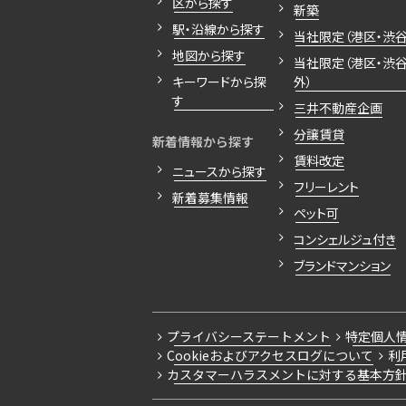
区から探す
新築
駅・沿線から探す
当社限定（港区・渋谷
地図から探す
当社限定（港区・渋
キーワードから探
外）
す
三井不動産企画
分譲賃貸
新着情報から探す
賃料改定
ニュースから探す
フリーレント
新着募集情報
ペット可
コンシェルジュ付き
ブランドマンション
プライバシーステートメント
特定個人
Cookieおよびアクセスログについて
利
カスタマーハラスメントに対する基本方