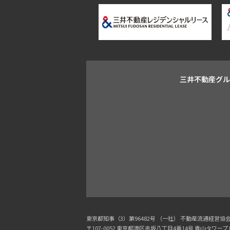
三井不動産グ
東京都知事（3）第96482号 （一社） 不動産流通経営
〒107-0052 東京都港区赤坂八丁目4番14号 青山タワー