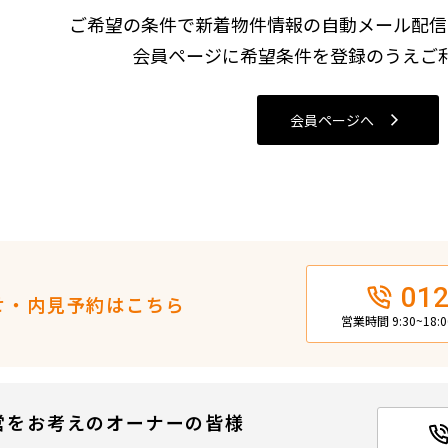
込
ご希望の条件で新着物件情報の自動メール配信
新着募集情報
フリーレント
会員ページに希望条件を登録のうえご
ペット可
コンシェルジュ付き
会員ページへ
ブランドマンション
012
せ・内見予約はこちら
営業時間 9:30~18
営をお考えのオーナーの皆様