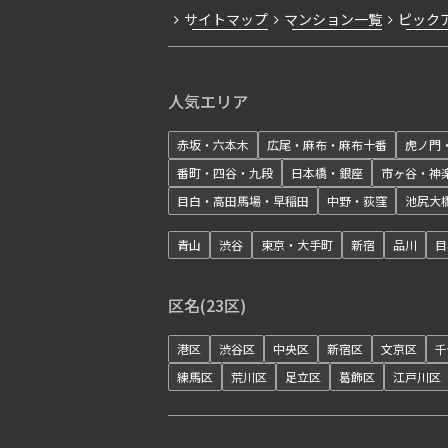
サイトマップ
マンション一覧
ピック
人気エリア
赤坂・六本木
広尾・麻布・麻布十番
虎ノ門
番町・四谷・九段
日本橋・銀座
市ヶ谷・神
目白・高田馬場・早稲田
中野・荻窪
池尻大
青山
渋谷
東京・大手町
新宿
品川
目
区名(23区)
港区
渋谷区
中央区
新宿区
文京区
千
練馬区
荒川区
足立区
葛飾区
江戸川区