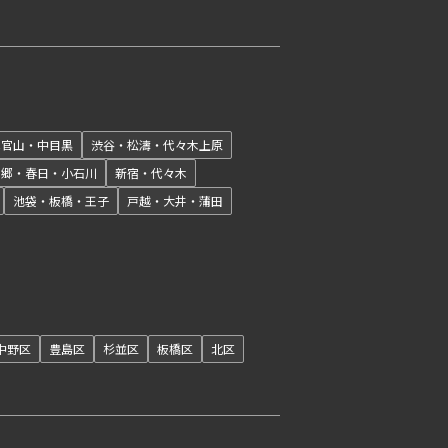
開閉
代官山・中目黒
渋谷・松濤・代々木上原
本郷・春日・小石川
新宿・代々木
池袋・板橋・王子
戸越・大井・蒲田
開閉
中野区
豊島区
杉並区
板橋区
北区