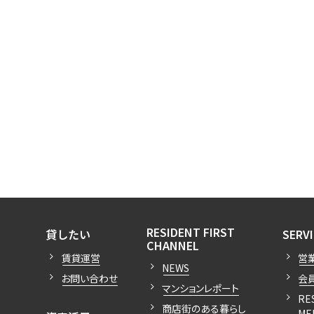
開閉
開閉
RESIDENT FIRST
貸したい
SERV
開閉
CHANNEL
賃貸運営
営
NEWS
お問い合わせ
会
マンションレポート
RE
商店街のある暮らし
ME