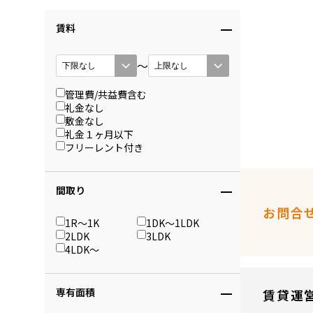
賃料
〜
管理費/共益費含む
礼金なし
敷金なし
礼金１ヶ月以下
フリーレント付き
間取り
お問合
1R〜1K
1DK〜1LDK
2LDK
3LDK
4LDK〜
専有面積
賃貸運