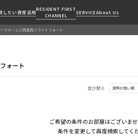
RESIDENT FIRST
貸したい
資産活用
SERVICE
About Us
CHANNEL
パークホームズ西葛西ブライトフォート
検索する
こだわりから探す
レジデントファーストについて
賃貸運営
販売マンション
NEWS
営業窓口
会社情報
お問い合わせ
お問い合わせ
マンションレポート
会員ページ
人気エリアから探す
こだわり一覧
トフォート
事業案内
商店街のある暮らし
RESIDENT FIRST
区から探す
プレミアムマンション
MEMBERS登録
採用情報
住まいのコラム
駅・沿線から探す
新築
ご入居・提携サービス
並び替え
ニュースリリース
RESIDENT FIRST
地図から探す
当社限定(港区・渋谷区)
MEMBERS登録
お部屋探しからご契約まで
お問い合わせ
キーワードから探す
当社限定(港区・渋谷区以外)
よくあるご質問
三井不動産企画
社宅紹介
ご希望の条件のお部屋はございませ
新着情報から探す
分譲賃貸
条件を変更して再度検索してく
【仲介会社様向け】当社仲介
ニュースから探す
賃料改定
事業部取り扱い物件入居申