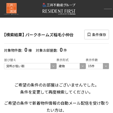
再検索ナビゲーション
検索結果の絞り込み
検索結果
パークホームズ稲毛小仲台
条件保存
賃料
〜
0
0
対象物件数
棟
対象お部屋数
件
管理費/共益費含む
並び替え
表示形式
表示件数
礼金なし
敷金なし
礼金１ヶ月以下
フリーレント付き
ご希望の条件のお部屋はございませんでした。
条件を変更して再度検索してください。
間取り
ご希望の条件で新着物件情報の自動メール配信を受け取り
1R〜1K
1DK〜1LDK
たい方は、
2LDK
3LDK