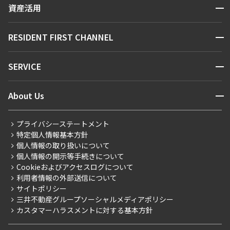
区から探す
開閉
資産活用
できます
お問い合わせ
駅・沿線から探す
販売マンション
地図から探す
開閉
RESIDENT FIRST CHANNEL
設定する
お問い合わせ
キーワードから探す
NEWS
開閉
SERVICE
新着情報から探す
マンションレポート
検索対象お部屋数
ニュースから探す
営業窓口
商店街のある暮らし
開閉
About Us
0
新着募集情報
会員ページ
住まいのコラム
件
レジデントファーストについて
RESIDENT FIRST MEMBERS登録
RESIDENT FIRST MEMBERS登録
こだわりから探す
プライバシーステートメント
お部屋を再検索
会社情報
ご入居・提携サービス
特定個人情報基本方針
こだわり一覧
事業案内
個人情報の取り扱いについて
お部屋探しからご契約まで
プレミアムマンション
個人情報の開示等手続きについて
採用情報
よくあるご質問
Cookieおよびアクセスログについて
新築
ニュースリリース
社宅紹介
利用者情報の外部送信について
当社限定（港区・渋谷区）
サイトポリシー
お問い合わせ
【仲介会社様向け】当社仲介事業部取り扱い物件入居申込
三井不動産グループソーシャルメディアポリシー
当社限定（港区・渋谷区以外）
カスタマーハラスメントに対する基本方針
三井不動産企画
分譲賃貸