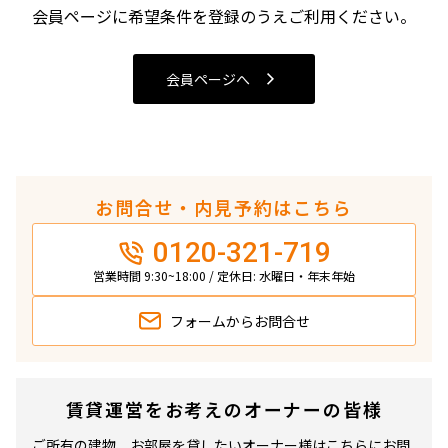
4LDK〜
会員ページに希望条件を登録のうえご利用ください。
専有面積
会員ページへ
〜
築年数
お問合せ・内見予約はこちら
指定なし
新築
0120-321-719
1年以内
3年以内
5年以内
10年以内
営業時間 9:30~18:00 / 定休日: 水曜日・年末年始
15年以内
20年以内
25年以内
30年以内
フォームから
お問合せ
駅から徒歩
賃貸運営をお考えのオーナーの皆様
指定なし
1分以内
3分以内
5分以内
ご所有の建物、お部屋を貸したいオーナー様はこちらにお問