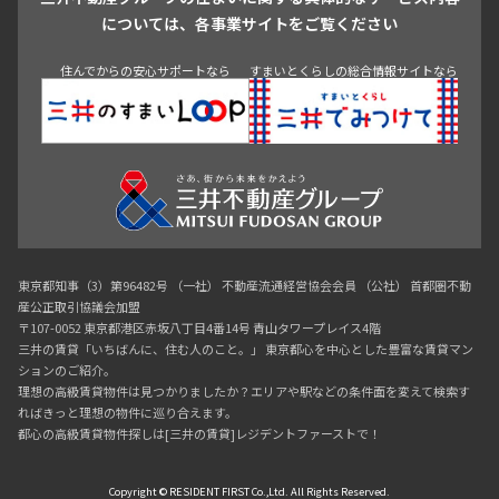
青山
渋谷
東京・大手町
新宿
品川
目黒・中目黒
については、各事業サイトをご覧ください
神田・御茶ノ水・秋葉原
初台・幡ヶ谷・笹塚
住んでからの安心サポートなら
すまいとくらしの総合情報サイトなら
東京都知事（3）第96482号 （一社） 不動産流通経営協会会員 （公社） 首都圏不動
産公正取引協議会加盟
〒107-0052 東京都港区赤坂八丁目4番14号 青山タワープレイス4階
三井の賃貸「いちばんに、住む人のこと。」 東京都心を中心とした豊富な賃貸マン
ションのご紹介。
理想の高級賃貸物件は見つかりましたか？エリアや駅などの条件面を変えて検索す
ればきっと理想の物件に巡り合えます。
都心の高級賃貸物件探しは[三井の賃貸]レジデントファーストで！
Copyright © RESIDENT FIRST Co.,Ltd. All Rights Reserved.