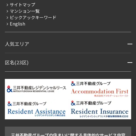
サイトマップ
賃料改定
マンション一覧
ピックアックキーワード
フリーレント
English
ペット可
コンシェルジュ付き
人気エリア
開閉
ブランドマンション
赤坂・六本木
広尾・麻布・麻布十番
虎ノ門・麻布台
区名(23区)
開閉
青山・表参道・原宿
白金・目黒
高輪・五反田・大崎
恵比寿・代官山・中目黒
渋谷・松濤・代々木上原
番町・四谷・九段
港区
渋谷区
中央区
新宿区
文京区
千代田区
目黒区
日本橋・銀座
市ヶ谷・神楽坂・飯田橋
三田・芝・浜松町
品川区
世田谷区
大田区
江東区
台東区
墨田区
中野区
芝浦・汐留・品川
月島・勝どき・豊洲
本郷・春日・小石川
豊島区
杉並区
板橋区
北区
練馬区
荒川区
足立区
新宿・代々木
目白・高田馬場・早稲田
中野・荻窪
葛飾区
江戸川区
池尻大橋・三軒茶屋
祐天寺・学芸大学・自由が丘
駒沢・用賀・二子玉川
成城・砧
池袋・板橋・王子
戸越・大井・蒲田
三井不動産グループの住まいに関する具体的なサービス内容