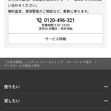
10分以内
15分以内
い合わせください。
無料査定、賃貸管理のご相談など、柔軟に承ります。
他条件
0120-496-321
営業時間 9:30~18:00
定休日 水曜日・年末年始
当社限定物件
専任物件
サービス詳細
三井の賃貸物件
申込無し物件のみ表示
ペット可・相談
楽器可・相談
「三井の賃貸」レジデントファーストトップ
キーワードで探す
パークホームズ稲毛小仲台
入居可能日
開閉
借りたい
検索する
より詳細な絞り込み
開閉
貸したい
人気エリアから探す
賃貸運営
建物施設やお部屋の設備、方位、階数などの絞り込みが