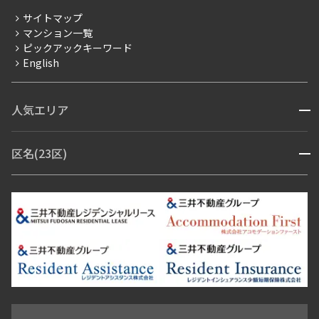
分譲賃貸
サイトマップ
賃料改定
マンション一覧
ピックアックキーワード
フリーレント
English
ペット可
コンシェルジュ付き
人気エリア
開閉
ブランドマンション
赤坂・六本木
広尾・麻布・麻布十番
虎ノ門・麻布台
区名(23区)
開閉
青山・表参道・原宿
白金・目黒
高輪・五反田・大崎
恵比寿・代官山・中目黒
渋谷・松濤・代々木上原
番町・四谷・九段
港区
渋谷区
中央区
新宿区
文京区
千代田区
目黒区
日本橋・銀座
市ヶ谷・神楽坂・飯田橋
三田・芝・浜松町
品川区
世田谷区
大田区
江東区
台東区
墨田区
中野区
芝浦・汐留・品川
月島・勝どき・豊洲
本郷・春日・小石川
豊島区
杉並区
板橋区
北区
練馬区
荒川区
足立区
新宿・代々木
目白・高田馬場・早稲田
中野・荻窪
葛飾区
江戸川区
池尻大橋・三軒茶屋
祐天寺・学芸大学・自由が丘
駒沢・用賀・二子玉川
成城・砧
池袋・板橋・王子
戸越・大井・蒲田