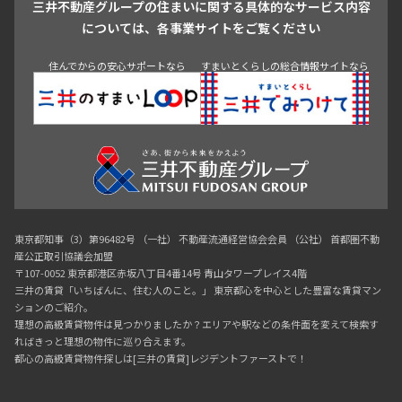
三井不動産グループの住まいに関する具体的なサービス内容
青山
渋谷
東京・大手町
新宿
品川
目黒・中目黒
については、各事業サイトをご覧ください
神田・御茶ノ水・秋葉原
初台・幡ヶ谷・笹塚
住んでからの安心サポートなら
すまいとくらしの総合情報サイトなら
東京都知事（3）第96482号 （一社） 不動産流通経営協会会員 （公社） 首都圏不動
産公正取引協議会加盟
〒107-0052 東京都港区赤坂八丁目4番14号 青山タワープレイス4階
三井の賃貸「いちばんに、住む人のこと。」 東京都心を中心とした豊富な賃貸マン
ションのご紹介。
理想の高級賃貸物件は見つかりましたか？エリアや駅などの条件面を変えて検索す
ればきっと理想の物件に巡り合えます。
都心の高級賃貸物件探しは[三井の賃貸]レジデントファーストで！