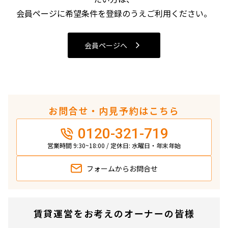
4LDK〜
会員ページに希望条件を登録のうえご利用ください。
専有面積
会員ページへ
〜
築年数
お問合せ・内見予約はこちら
指定なし
新築
0120-321-719
1年以内
3年以内
5年以内
10年以内
営業時間 9:30~18:00 / 定休日: 水曜日・年末年始
15年以内
20年以内
25年以内
30年以内
フォームから
お問合せ
駅から徒歩
賃貸運営をお考えのオーナーの皆様
指定なし
1分以内
3分以内
5分以内