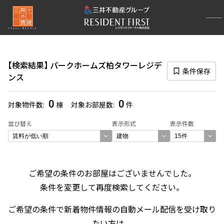
再検索ナビゲーション
検索結果の絞り込み
検索結果
パークホームズ柏タワーレジデ
賃料
条件保存
ンス
〜
0
0
対象物件数
棟
対象お部屋数
件
管理費/共益費含む
並び替え
表示形式
表示件数
礼金なし
敷金なし
礼金１ヶ月以下
フリーレント付き
ご希望の条件のお部屋はございませんでした。
条件を変更して再度検索してください。
間取り
ご希望の条件で新着物件情報の自動メール配信を受け取り
1R〜1K
1DK〜1LDK
2LDK
3LDK
たい方は、