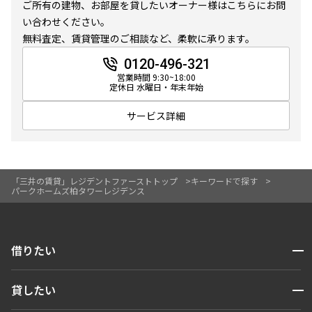
ご所有の建物、お部屋を貸したいオーナー様はこちらにお問
10分以内
15分以内
い合わせください。
無料査定、賃貸管理のご相談など、柔軟に承ります。
他条件
0120-496-321
営業時間 9:30~18:00
当社限定物件
定休日 水曜日・年末年始
専任物件
三井の賃貸物件
サービス詳細
申込無し物件のみ表示
ペット可・相談
楽器可・相談
「三井の賃貸」レジデントファーストトップ
キーワードで探す
パークホームズ柏タワーレジデンス
入居可能日
開閉
借りたい
検索する
より詳細な絞り込み
開閉
貸したい
人気エリアから探す
建物施設やお部屋の設備、方位、階数などの絞り込みが