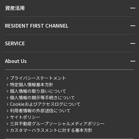
賃貸運営
区から探す
できます
開閉
資産活用
お問い合わせ
駅・沿線から探す
販売マンション
地図から探す
設定する
開閉
RESIDENT FIRST CHANNEL
お問い合わせ
キーワードから探す
NEWS
開閉
SERVICE
新着情報から探す
マンションレポート
検索対象お部屋数
ニュースから探す
営業窓口
商店街のある暮らし
開閉
About Us
0
件
新着募集情報
会員ページ
住まいのコラム
レジデントファーストについて
RESIDENT FIRST MEMBERS登録
RESIDENT FIRST MEMBERS登録
お部屋を再検索
こだわりから探す
プライバシーステートメント
会社情報
ご入居・提携サービス
特定個人情報基本方針
こだわり一覧
事業案内
個人情報の取り扱いについて
お部屋探しからご契約まで
プレミアムマンション
個人情報の開示等手続きについて
採用情報
よくあるご質問
Cookieおよびアクセスログについて
新築
ニュースリリース
社宅紹介
利用者情報の外部送信について
当社限定（港区・渋谷区）
サイトポリシー
お問い合わせ
【仲介会社様向け】当社仲介事業部取り扱い物件入居申込
三井不動産グループソーシャルメディアポリシー
当社限定（港区・渋谷区以外）
カスタマーハラスメントに対する基本方針
三井不動産企画