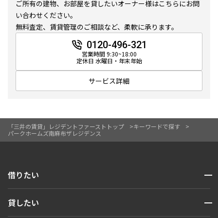
ご所有の建物、お部屋を貸したいオーナー様はこちらにお問
10分以内
15分以内
い合わせください。
無料査定、賃貸管理のご相談など、柔軟に承ります。
他条件
0120-496-321
営業時間 9:30~18:00
当社限定物件
定休日 水曜日・年末年始
専任物件
三井の賃貸物件
サービス詳細
申込無し物件のみ表示
ペット可・相談
楽器可・相談
「三井の賃貸」レジデントファーストトップ
キーワードで探す
パークホームズ南麻布ザレジデンス
入居可能日
開閉
借りたい
検索する
より詳細な絞り込み
開閉
貸したい
人気エリアから探す
建物施設やお部屋の設備、方位、階数などの絞り込みが