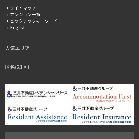
分譲賃貸
サイトマップ
賃料改定
マンション一覧
ピックアックキーワード
フリーレント
English
ペット可
コンシェルジュ付き
人気エリア
開閉
ブランドマンション
赤坂・六本木
広尾・麻布・麻布十番
虎ノ門・麻布台
区名(23区)
開閉
青山・表参道・原宿
白金・目黒
高輪・五反田・大崎
恵比寿・代官山・中目黒
渋谷・松濤・代々木上原
番町・四谷・九段
港区
渋谷区
中央区
新宿区
文京区
千代田区
目黒区
日本橋・銀座
市ヶ谷・神楽坂・飯田橋
三田・芝・浜松町
品川区
世田谷区
大田区
江東区
台東区
墨田区
中野区
芝浦・汐留・品川
月島・勝どき・豊洲
本郷・春日・小石川
豊島区
杉並区
板橋区
北区
練馬区
荒川区
足立区
新宿・代々木
目白・高田馬場・早稲田
中野・荻窪
葛飾区
江戸川区
池尻大橋・三軒茶屋
祐天寺・学芸大学・自由が丘
駒沢・用賀・二子玉川
成城・砧
池袋・板橋・王子
戸越・大井・蒲田