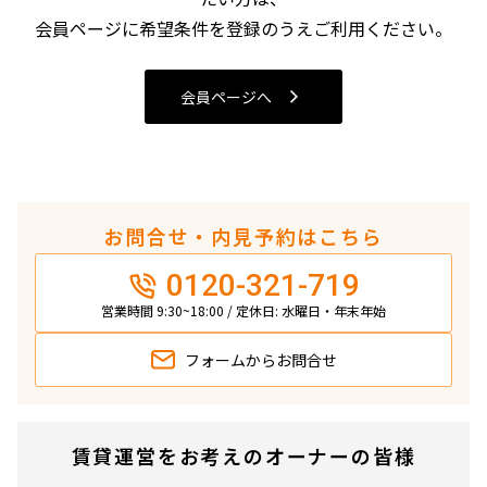
4LDK〜
会員ページに希望条件を登録のうえご利用ください。
専有面積
会員ページへ
〜
築年数
お問合せ・内見予約はこちら
指定なし
新築
0120-321-719
1年以内
3年以内
5年以内
10年以内
営業時間 9:30~18:00 / 定休日: 水曜日・年末年始
15年以内
20年以内
25年以内
30年以内
フォームから
お問合せ
駅から徒歩
賃貸運営をお考えのオーナーの皆様
指定なし
1分以内
3分以内
5分以内