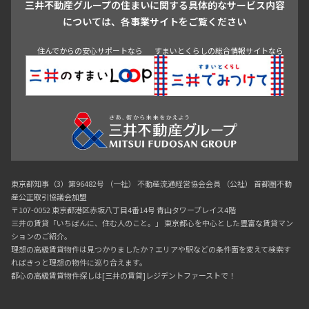
三井不動産グループの住まいに関する具体的なサービス内容
青山
渋谷
東京・大手町
新宿
品川
目黒・中目黒
については、各事業サイトをご覧ください
神田・御茶ノ水・秋葉原
初台・幡ヶ谷・笹塚
住んでからの安心サポートなら
すまいとくらしの総合情報サイトなら
東京都知事（3）第96482号 （一社） 不動産流通経営協会会員 （公社） 首都圏不動
産公正取引協議会加盟
〒107-0052 東京都港区赤坂八丁目4番14号 青山タワープレイス4階
三井の賃貸「いちばんに、住む人のこと。」 東京都心を中心とした豊富な賃貸マン
ションのご紹介。
理想の高級賃貸物件は見つかりましたか？エリアや駅などの条件面を変えて検索す
ればきっと理想の物件に巡り合えます。
都心の高級賃貸物件探しは[三井の賃貸]レジデントファーストで！