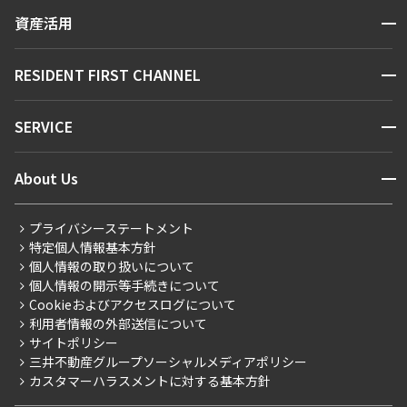
賃貸運営
区から探す
できます
開閉
資産活用
お問い合わせ
駅・沿線から探す
販売マンション
地図から探す
設定する
開閉
RESIDENT FIRST CHANNEL
お問い合わせ
キーワードから探す
NEWS
開閉
SERVICE
新着情報から探す
マンションレポート
検索対象お部屋数
ニュースから探す
営業窓口
商店街のある暮らし
開閉
About Us
0
件
新着募集情報
会員ページ
住まいのコラム
レジデントファーストについて
RESIDENT FIRST MEMBERS登録
RESIDENT FIRST MEMBERS登録
お部屋を再検索
こだわりから探す
プライバシーステートメント
会社情報
ご入居・提携サービス
特定個人情報基本方針
こだわり一覧
事業案内
個人情報の取り扱いについて
お部屋探しからご契約まで
プレミアムマンション
個人情報の開示等手続きについて
採用情報
よくあるご質問
Cookieおよびアクセスログについて
新築
ニュースリリース
社宅紹介
利用者情報の外部送信について
当社限定（港区・渋谷区）
サイトポリシー
お問い合わせ
【仲介会社様向け】当社仲介事業部取り扱い物件入居申込
三井不動産グループソーシャルメディアポリシー
当社限定（港区・渋谷区以外）
カスタマーハラスメントに対する基本方針
三井不動産企画