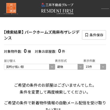
再検索ナビゲーション
検索結果の絞り込み
検索結果
パークホームズ南麻布ザレジデ
賃料
条件保存
ンス
〜
0
0
対象物件数
棟
対象お部屋数
件
管理費/共益費含む
並び替え
表示形式
表示件数
礼金なし
敷金なし
礼金１ヶ月以下
フリーレント付き
ご希望の条件のお部屋はございませんでした。
条件を変更して再度検索してください。
間取り
ご希望の条件で新着物件情報の自動メール配信を受け取り
1R〜1K
1DK〜1LDK
2LDK
3LDK
たい方は、