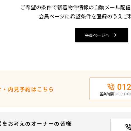
込
ご希望の条件で新着物件情報の自動メール配信
新着募集情報
フリーレント
会員ページに希望条件を登録のうえご
ペット可
コンシェルジュ付き
会員ページへ
ブランドマンション
012
せ・内見予約はこちら
営業時間 9:30~18
営をお考えのオーナーの皆様