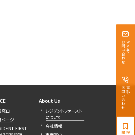
お問い合わせ
Webで
お問い合わせ
電話で
開閉
開閉
ICE
About Us
業窓口
レジデントファースト
について
員ページ
会社情報
SIDENT FIRST
MBERS登録
事業案内