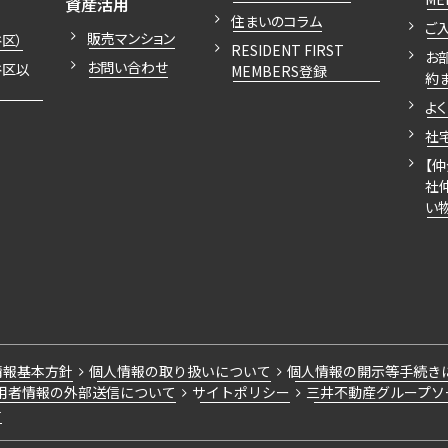
開閉
資産活用
住まいのコラム
ご
販売マンション
区）
RESIDENT FIRST
お
お問い合わせ
谷区以
MEMBERS登録
約
よ
社
【
社
い
情報基本方針
個人情報の取り扱いについて
個人情報の開示等手続き
用者情報の外部送信について
サイトポリシー
三井不動産グループソ
針