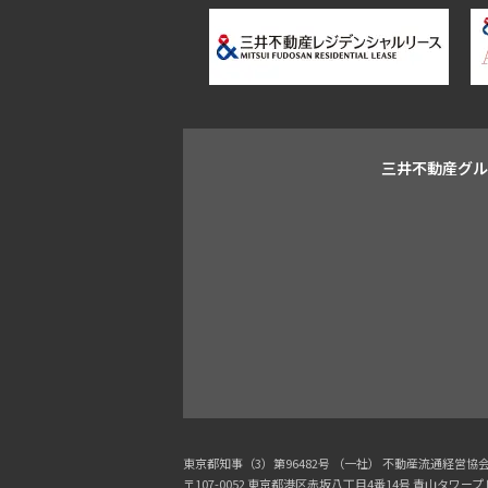
三井不動産グ
東京都知事（3）第96482号 （一社） 不動産流通経営
〒107-0052 東京都港区赤坂八丁目4番14号 青山タワー