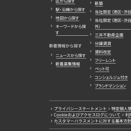
区から探す
新築
駅・沿線から探す
当社限定（港区・渋谷
地図から探す
当社限定（港区・渋
キーワードから探
外）
す
三井不動産企画
分譲賃貸
新着情報から探す
賃料改定
ニュースから探す
フリーレント
新着募集情報
ペット可
コンシェルジュ付き
ブランドマンション
プライバシーステートメント
特定個人
Cookieおよびアクセスログについて
利
カスタマーハラスメントに対する基本方