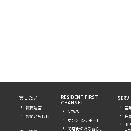
開閉
開閉
RESIDENT FIRST
貸したい
SERV
開閉
CHANNEL
賃貸運営
営
NEWS
お問い合わせ
会
マンションレポート
RE
商店街のある暮らし
ME