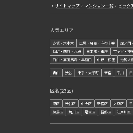
サイトマップ
マンション一覧
ピック
人気エリア
赤坂・六本木
広尾・麻布・麻布十番
虎ノ門
番町・四谷・九段
日本橋・銀座
市ヶ谷・神
目白・高田馬場・早稲田
中野・荻窪
池尻大
青山
渋谷
東京・大手町
新宿
品川
目
区名(23区)
港区
渋谷区
中央区
新宿区
文京区
千
練馬区
荒川区
足立区
葛飾区
江戸川区