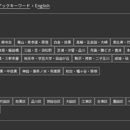
アックキーワード
English
・麻布台
青山・表参道・原宿
白金・目黒
高輪・五反田・大崎
恵比寿・
楽坂・飯田橋
三田・芝・浜松町
芝浦・汐留・品川
月島・勝どき・豊洲
橋・三軒茶屋
祐天寺・学芸大学・自由が丘
駒沢・用賀・二子玉川
成城・砧
黒・中目黒
神田・御茶ノ水・秋葉原
初台・幡ヶ谷・笹塚
代田区
目黒区
品川区
世田谷区
大田区
江東区
台東区
墨田区