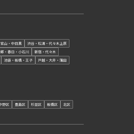
開閉
代官山・中目黒
渋谷・松濤・代々木上原
本郷・春日・小石川
新宿・代々木
池袋・板橋・王子
戸越・大井・蒲田
開閉
中野区
豊島区
杉並区
板橋区
北区