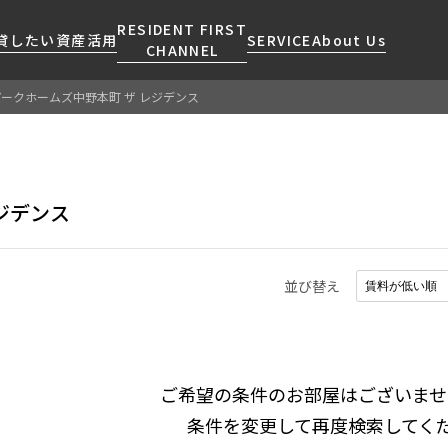
RESIDENT FIRST
貸したい
資産活用
SERVICE
About Us
CHANNEL
パークホームズ中野本町 ザ レジデンス
検索する
こだわりから探す
レジデントファーストについて
賃貸運営
販売マンション
NEWS
営業窓口
会社情報
お問い合わせ
お問い合わせ
マンションレポート
会員ページ
人気エリアから探す
こだわり一覧
ジデンス
事業案内
商店街のある暮らし
RESIDENT FIRST
区から探す
プレミアムマンション
MEMBERS登録
採用情報
住まいのコラム
駅・沿線から探す
新築
ご入居・提携サービス
並び替え
ニュースリリース
RESIDENT FIRST
地図から探す
当社限定(港区・渋谷区)
MEMBERS登録
お部屋探しからご契約まで
お問い合わせ
キーワードから探す
当社限定(港区・渋谷区以外)
よくあるご質問
三井不動産企画
社宅紹介
ご希望の条件のお部屋はございませ
新着情報から探す
分譲賃貸
条件を変更して再度検索してく
【仲介会社様向け】当社仲介
ニュースから探す
賃料改定
事業部取り扱い物件入居申