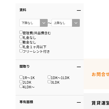
賃料
〜
管理費/共益費含む
礼金なし
敷金なし
礼金１ヶ月以下
フリーレント付き
間取り
お問合
1R〜1K
1DK〜1LDK
2LDK
3LDK
4LDK〜
専有面積
賃貸運