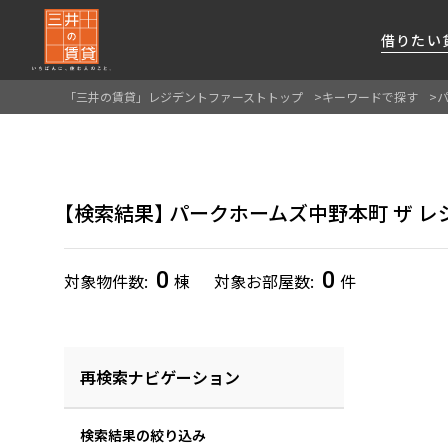
借りたい
「三井の賃貸」レジデントファーストトップ
キーワードで探す
About Us
借りたい
貸したい
資産活用
RESIDENT
SERVICE
FIRST CHANNEL
私たちレジデントファーストの思いや
厳選した都心の上質な賃貸マンションを数多
賃貸運営をお考えのオーナー様に
分譲マンションのご購入、売却の
レジデントファーストが提供する
検索結果
パークホームズ中野本町 ザ レ
ご提供するサービスをご紹介します
くご提案します
最適なプランをご提案します
ご相談も承ります
各種サービスをご紹介します
新しい住まいと暮らしの探しに関わる
様々な情報を発信します
0
0
対象物件数
棟
対象お部屋数
件
再検索ナビゲーション
検索結果の絞り込み