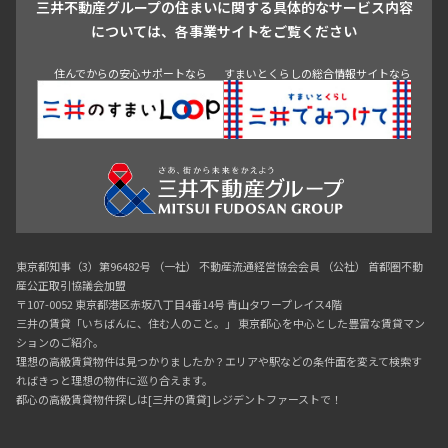
三井不動産グループの住まいに関する具体的なサービス内容
青山
渋谷
東京・大手町
新宿
品川
目黒・中目黒
については、各事業サイトをご覧ください
神田・御茶ノ水・秋葉原
初台・幡ヶ谷・笹塚
住んでからの安心サポートなら
すまいとくらしの総合情報サイトなら
東京都知事（3）第96482号 （一社） 不動産流通経営協会会員 （公社） 首都圏不動
産公正取引協議会加盟
〒107-0052 東京都港区赤坂八丁目4番14号 青山タワープレイス4階
三井の賃貸「いちばんに、住む人のこと。」 東京都心を中心とした豊富な賃貸マン
ションのご紹介。
理想の高級賃貸物件は見つかりましたか？エリアや駅などの条件面を変えて検索す
ればきっと理想の物件に巡り合えます。
都心の高級賃貸物件探しは[三井の賃貸]レジデントファーストで！