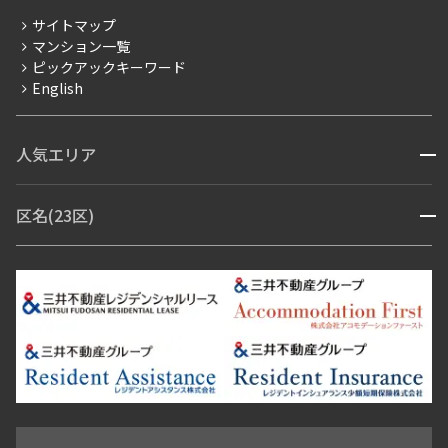
分譲賃貸
サイトマップ
賃料改定
マンション一覧
ピックアックキーワード
フリーレント
English
ペット可
コンシェルジュ付き
人気エリア
開閉
ブランドマンション
赤坂・六本木
広尾・麻布・麻布十番
虎ノ門・麻布台
区名(23区)
開閉
青山・表参道・原宿
白金・目黒
高輪・五反田・大崎
恵比寿・代官山・中目黒
渋谷・松濤・代々木上原
番町・四谷・九段
港区
渋谷区
中央区
新宿区
文京区
千代田区
目黒区
日本橋・銀座
市ヶ谷・神楽坂・飯田橋
三田・芝・浜松町
品川区
世田谷区
大田区
江東区
台東区
墨田区
中野区
芝浦・汐留・品川
月島・勝どき・豊洲
本郷・春日・小石川
豊島区
杉並区
板橋区
北区
練馬区
荒川区
足立区
新宿・代々木
目白・高田馬場・早稲田
中野・荻窪
葛飾区
江戸川区
池尻大橋・三軒茶屋
祐天寺・学芸大学・自由が丘
駒沢・用賀・二子玉川
成城・砧
池袋・板橋・王子
戸越・大井・蒲田