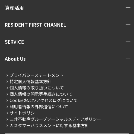
賃貸運営
区から探す
できます
開閉
資産活用
お問い合わせ
駅・沿線から探す
販売マンション
地図から探す
設定する
開閉
RESIDENT FIRST CHANNEL
お問い合わせ
キーワードから探す
NEWS
開閉
SERVICE
新着情報から探す
マンションレポート
検索対象お部屋数
ニュースから探す
営業窓口
商店街のある暮らし
開閉
About Us
0
件
新着募集情報
会員ページ
住まいのコラム
レジデントファーストについて
RESIDENT FIRST MEMBERS登録
RESIDENT FIRST MEMBERS登録
お部屋を再検索
こだわりから探す
プライバシーステートメント
会社情報
ご入居・提携サービス
特定個人情報基本方針
こだわり一覧
事業案内
個人情報の取り扱いについて
お部屋探しからご契約まで
プレミアムマンション
個人情報の開示等手続きについて
採用情報
よくあるご質問
Cookieおよびアクセスログについて
新築
ニュースリリース
社宅紹介
利用者情報の外部送信について
当社限定（港区・渋谷区）
サイトポリシー
お問い合わせ
【仲介会社様向け】当社仲介事業部取り扱い物件入居申込
三井不動産グループソーシャルメディアポリシー
当社限定（港区・渋谷区以外）
カスタマーハラスメントに対する基本方針
三井不動産企画