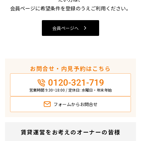
4LDK〜
会員ページに希望条件を登録のうえご利用ください。
専有面積
会員ページへ
〜
築年数
お問合せ・内見予約はこちら
指定なし
新築
0120-321-719
1年以内
3年以内
5年以内
10年以内
営業時間 9:30~18:00 / 定休日: 水曜日・年末年始
15年以内
20年以内
25年以内
30年以内
フォームから
お問合せ
駅から徒歩
賃貸運営をお考えのオーナーの皆様
指定なし
1分以内
3分以内
5分以内