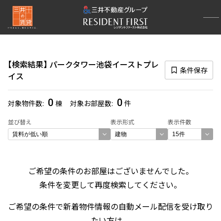
再検索ナビゲーション
検索結果の絞り込み
検索結果
パークタワー池袋イーストプレ
賃料
条件保存
イス
〜
0
0
対象物件数
棟
対象お部屋数
件
管理費/共益費含む
並び替え
表示形式
表示件数
礼金なし
敷金なし
礼金１ヶ月以下
フリーレント付き
ご希望の条件のお部屋はございませんでした。
条件を変更して再度検索してください。
間取り
ご希望の条件で新着物件情報の自動メール配信を受け取り
1R〜1K
1DK〜1LDK
2LDK
3LDK
たい方は、