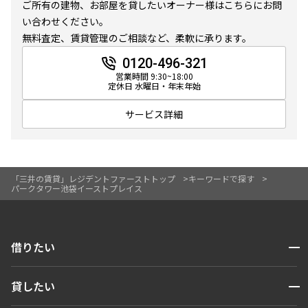
ご所有の建物、お部屋を貸したいオーナー様はこちらにお問
10分以内
15分以内
い合わせください。
無料査定、賃貸管理のご相談など、柔軟に承ります。
他条件
0120-496-321
営業時間 9:30~18:00
当社限定物件
定休日 水曜日・年末年始
専任物件
三井の賃貸物件
サービス詳細
申込無し物件のみ表示
ペット可・相談
楽器可・相談
「三井の賃貸」レジデントファーストトップ
キーワードで探す
パークタワー池袋イーストプレイス
入居可能日
開閉
借りたい
検索する
より詳細な絞り込み
開閉
貸したい
人気エリアから探す
建物施設やお部屋の設備、方位、階数などの絞り込みが