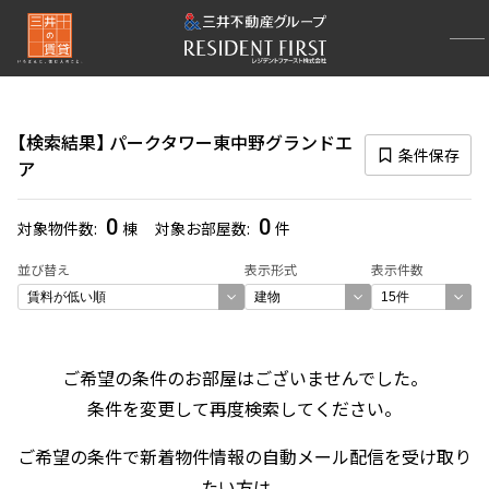
再検索ナビゲーション
検索結果の絞り込み
検索結果
パークタワー東中野グランドエ
賃料
条件保存
ア
〜
0
0
対象物件数
棟
対象お部屋数
件
管理費/共益費含む
並び替え
表示形式
表示件数
礼金なし
敷金なし
礼金１ヶ月以下
フリーレント付き
ご希望の条件のお部屋はございませんでした。
条件を変更して再度検索してください。
間取り
ご希望の条件で新着物件情報の自動メール配信を受け取り
1R〜1K
1DK〜1LDK
2LDK
3LDK
たい方は、