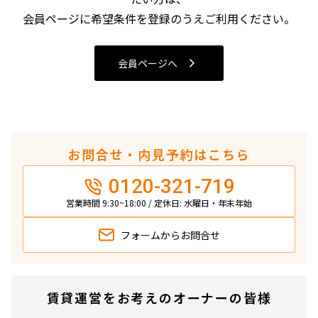
4LDK〜
会員ページに希望条件を登録のうえご利用ください。
専有面積
会員ページへ
〜
築年数
お問合せ・内見予約はこちら
指定なし
新築
0120-321-719
1年以内
3年以内
5年以内
10年以内
営業時間 9:30~18:00 / 定休日: 水曜日・年末年始
15年以内
20年以内
25年以内
30年以内
フォームから
お問合せ
駅から徒歩
賃貸運営をお考えのオーナーの皆様
指定なし
1分以内
3分以内
5分以内