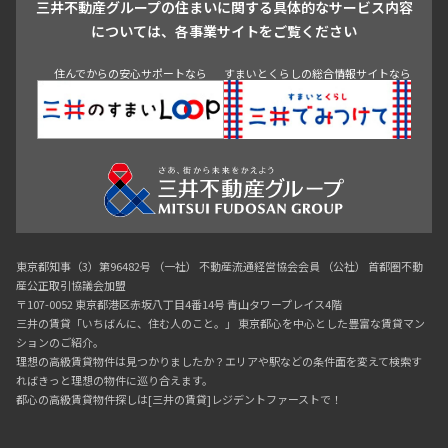
三井不動産グループの住まいに関する具体的なサービス内容
青山
渋谷
東京・大手町
新宿
品川
目黒・中目黒
については、各事業サイトをご覧ください
神田・御茶ノ水・秋葉原
初台・幡ヶ谷・笹塚
住んでからの安心サポートなら
すまいとくらしの総合情報サイトなら
東京都知事（3）第96482号 （一社） 不動産流通経営協会会員 （公社） 首都圏不動
産公正取引協議会加盟
〒107-0052 東京都港区赤坂八丁目4番14号 青山タワープレイス4階
三井の賃貸「いちばんに、住む人のこと。」 東京都心を中心とした豊富な賃貸マン
ションのご紹介。
理想の高級賃貸物件は見つかりましたか？エリアや駅などの条件面を変えて検索す
ればきっと理想の物件に巡り合えます。
都心の高級賃貸物件探しは[三井の賃貸]レジデントファーストで！