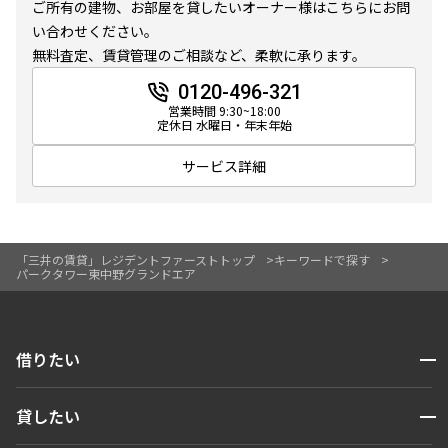
ご所有の建物、お部屋を貸したいオーナー様はこちらにお問
10分以内
15分以内
い合わせください。
無料査定、賃貸管理のご相談など、柔軟に承ります。
他条件
0120-496-321
営業時間 9:30~18:00
当社限定物件
定休日 水曜日・年末年始
専任物件
三井の賃貸物件
サービス詳細
申込無し物件のみ表示
ペット可・相談
楽器可・相談
「三井の賃貸」レジデントファーストトップ
キーワードで探す
パークタワー東中野グランドエア
入居可能日
開閉
借りたい
検索する
より詳細な絞り込み
開閉
貸したい
人気エリアから探す
建物施設やお部屋の設備、方位、階数などの絞り込みが