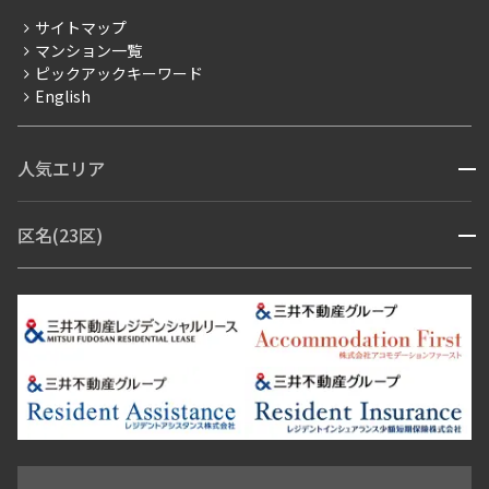
分譲賃貸
サイトマップ
賃料改定
マンション一覧
ピックアックキーワード
フリーレント
English
ペット可
コンシェルジュ付き
人気エリア
開閉
ブランドマンション
赤坂・六本木
広尾・麻布・麻布十番
虎ノ門・麻布台
区名(23区)
開閉
青山・表参道・原宿
白金・目黒
高輪・五反田・大崎
恵比寿・代官山・中目黒
渋谷・松濤・代々木上原
番町・四谷・九段
港区
渋谷区
中央区
新宿区
文京区
千代田区
目黒区
日本橋・銀座
市ヶ谷・神楽坂・飯田橋
三田・芝・浜松町
品川区
世田谷区
大田区
江東区
台東区
墨田区
中野区
芝浦・汐留・品川
月島・勝どき・豊洲
本郷・春日・小石川
豊島区
杉並区
板橋区
北区
練馬区
荒川区
足立区
新宿・代々木
目白・高田馬場・早稲田
中野・荻窪
葛飾区
江戸川区
池尻大橋・三軒茶屋
祐天寺・学芸大学・自由が丘
駒沢・用賀・二子玉川
成城・砧
池袋・板橋・王子
戸越・大井・蒲田