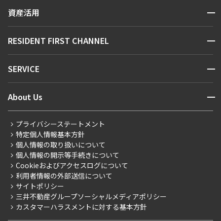
賃貸運営
区から探す
できます
開閉
資産活用
お問い合わせ
駅・沿線から探す
販売マンション
地図から探す
設定する
開閉
RESIDENT FIRST CHANNEL
お問い合わせ
キーワードから探す
NEWS
開閉
SERVICE
新着情報から探す
マンションレポート
検索対象お部屋数
ニュースから探す
営業窓口
商店街のある暮らし
開閉
About Us
0
件
新着募集情報
会員ページ
住まいのコラム
レジデントファーストについて
RESIDENT FIRST MEMBERS登録
RESIDENT FIRST MEMBERS登録
お部屋を再検索
こだわりから探す
プライバシーステートメント
会社情報
ご入居・提携サービス
特定個人情報基本方針
こだわり一覧
事業案内
個人情報の取り扱いについて
お部屋探しからご契約まで
プレミアムマンション
個人情報の開示等手続きについて
採用情報
よくあるご質問
Cookieおよびアクセスログについて
新築
ニュースリリース
社宅紹介
利用者情報の外部送信について
当社限定（港区・渋谷区）
サイトポリシー
お問い合わせ
【仲介会社様向け】当社仲介事業部取り扱い物件入居申込
三井不動産グループソーシャルメディアポリシー
当社限定（港区・渋谷区以外）
カスタマーハラスメントに対する基本方針
三井不動産企画