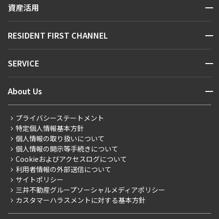
区から探す
開閉
資産活用
できます
お問い合わせ
駅・沿線から探す
販売マンション
地図から探す
開閉
RESIDENT FIRST CHANNEL
設定する
お問い合わせ
キーワードから探す
NEWS
開閉
SERVICE
新着情報から探す
マンションレポート
検索対象お部屋数
ニュースから探す
営業窓口
商店街のある暮らし
開閉
About Us
0
新着募集情報
会員ページ
住まいのコラム
件
レジデントファーストについて
RESIDENT FIRST MEMBERS登録
RESIDENT FIRST MEMBERS登録
こだわりから探す
プライバシーステートメント
お部屋を再検索
会社情報
ご入居・提携サービス
特定個人情報基本方針
こだわり一覧
事業案内
個人情報の取り扱いについて
お部屋探しからご契約まで
プレミアムマンション
個人情報の開示等手続きについて
採用情報
よくあるご質問
Cookieおよびアクセスログについて
新築
ニュースリリース
社宅紹介
利用者情報の外部送信について
当社限定（港区・渋谷区）
サイトポリシー
お問い合わせ
【仲介会社様向け】当社仲介事業部取り扱い物件入居申込
三井不動産グループソーシャルメディアポリシー
当社限定（港区・渋谷区以外）
カスタマーハラスメントに対する基本方針
三井不動産企画
分譲賃貸