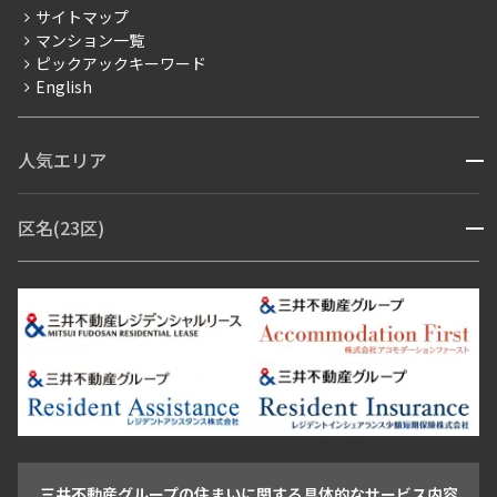
サイトマップ
賃料改定
マンション一覧
ピックアックキーワード
フリーレント
English
ペット可
コンシェルジュ付き
人気エリア
開閉
ブランドマンション
赤坂・六本木
広尾・麻布・麻布十番
虎ノ門・麻布台
区名(23区)
開閉
青山・表参道・原宿
白金・目黒
高輪・五反田・大崎
恵比寿・代官山・中目黒
渋谷・松濤・代々木上原
番町・四谷・九段
港区
渋谷区
中央区
新宿区
文京区
千代田区
目黒区
日本橋・銀座
市ヶ谷・神楽坂・飯田橋
三田・芝・浜松町
品川区
世田谷区
大田区
江東区
台東区
墨田区
中野区
芝浦・汐留・品川
月島・勝どき・豊洲
本郷・春日・小石川
豊島区
杉並区
板橋区
北区
練馬区
荒川区
足立区
新宿・代々木
目白・高田馬場・早稲田
中野・荻窪
葛飾区
江戸川区
池尻大橋・三軒茶屋
祐天寺・学芸大学・自由が丘
駒沢・用賀・二子玉川
成城・砧
池袋・板橋・王子
戸越・大井・蒲田
三井不動産グループの住まいに関する具体的なサービス内容