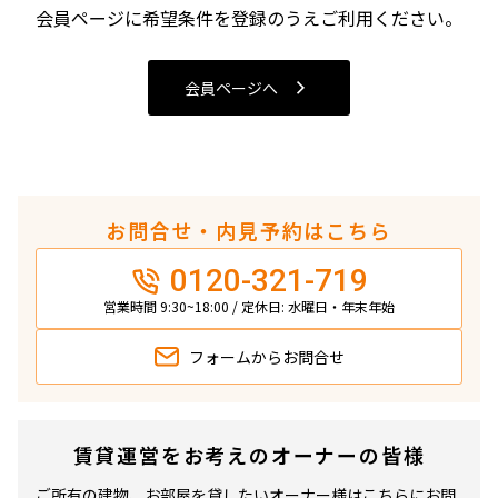
4LDK〜
会員ページに希望条件を登録のうえご利用ください。
専有面積
会員ページへ
〜
築年数
お問合せ・内見予約はこちら
指定なし
新築
0120-321-719
1年以内
3年以内
5年以内
10年以内
営業時間 9:30~18:00 / 定休日: 水曜日・年末年始
15年以内
20年以内
25年以内
30年以内
フォームから
お問合せ
駅から徒歩
賃貸運営をお考えのオーナーの皆様
指定なし
1分以内
3分以内
5分以内
ご所有の建物、お部屋を貸したいオーナー様はこちらにお問