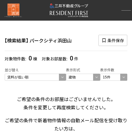
再検索ナビゲーション
検索結果の絞り込み
検索結果
パークシティ浜田山
条件保存
賃料
〜
0
0
対象物件数
棟
対象お部屋数
件
管理費/共益費含む
並び替え
表示形式
表示件数
礼金なし
敷金なし
礼金１ヶ月以下
フリーレント付き
ご希望の条件のお部屋はございませんでした。
条件を変更して再度検索してください。
間取り
ご希望の条件で新着物件情報の自動メール配信を受け取り
1R〜1K
1DK〜1LDK
たい方は、
2LDK
3LDK