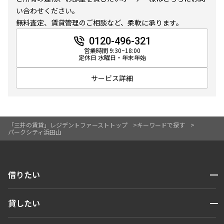
10分以内
15分以内
い合わせください。
無料査定、賃貸管理のご相談など、柔軟に承ります。
他条件
0120-496-321
営業時間 9:30~18:00
定休日 水曜日・年末年始
当社限定物件
専任物件
サービス詳細
三井の賃貸物件
申込無し物件のみ表示
ペット可・相談
楽器可・相談
「三井の賃貸」レジデントファーストトップ
キーワードで探す
パークシティ浜田山
入居可能日
開閉
借りたい
検索する
より詳細な絞り込み
開閉
貸したい
人気エリアから探す
賃貸運営
建物施設やお部屋の設備、方位、階数などの絞り込みが