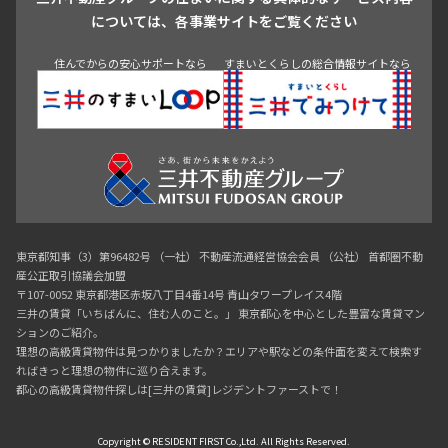
青山
渋谷
東京・大手町
新宿
品川
目黒・中目黒
については、各事業サイトをご覧ください
神田・御茶ノ水・秋葉原
初台・幡ヶ谷・笹塚
住んでからの安心サポートなら
すまいとくらしの総合情報サイトなら
東京都知事（3）第96482号 （一社） 不動産流通経営協会会員 （公社） 首都圏不動
産公正取引協議会加盟
〒107-0052 東京都港区赤坂八丁目4番14号 青山タワープレイス4階
三井の賃貸「いちばんに、住む人のこと。」 東京都心を中心とした豊富な賃貸マン
ションのご紹介。
理想の高級賃貸物件は見つかりましたか？エリアや駅などの条件面を変えて検索す
ればきっと理想の物件に巡り合えます。
都心の高級賃貸物件探しは[三井の賃貸]レジデントファーストで！
Copyright © RESIDENT FIRST Co.,Ltd. All Rights Reserved.