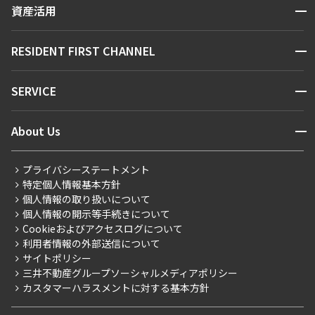
区から探す
開閉
資産活用
できます
お問い合わせ
駅・沿線から探す
販売マンション
地図から探す
開閉
RESIDENT FIRST CHANNEL
設定する
お問い合わせ
キーワードから探す
NEWS
開閉
SERVICE
新着情報から探す
マンションレポート
検索対象お部屋数
ニュースから探す
営業窓口
商店街のある暮らし
開閉
About Us
0
新着募集情報
会員ページ
住まいのコラム
件
レジデントファーストについて
RESIDENT FIRST MEMBERS登録
RESIDENT FIRST MEMBERS登録
こだわりから探す
プライバシーステートメント
お部屋を再検索
会社情報
ご入居・提携サービス
特定個人情報基本方針
こだわり一覧
事業案内
個人情報の取り扱いについて
お部屋探しからご契約まで
プレミアムマンション
個人情報の開示等手続きについて
採用情報
よくあるご質問
Cookieおよびアクセスログについて
新築
ニュースリリース
社宅紹介
利用者情報の外部送信について
当社限定（港区・渋谷区）
サイトポリシー
お問い合わせ
【仲介会社様向け】当社仲介事業部取り扱い物件入居申込
三井不動産グループソーシャルメディアポリシー
当社限定（港区・渋谷区以外）
カスタマーハラスメントに対する基本方針
三井不動産企画
分譲賃貸