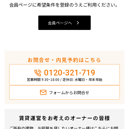
4LDK〜
会員ページに希望条件を登録のうえご利用ください。
専有面積
会員ページへ
〜
築年数
お問合せ・内見予約はこちら
指定なし
新築
0120-321-719
1年以内
3年以内
5年以内
10年以内
営業時間 9:30~18:00 / 定休日: 水曜日・年末年始
15年以内
20年以内
25年以内
30年以内
フォームから
お問合せ
駅から徒歩
賃貸運営をお考えのオーナーの皆様
指定なし
1分以内
3分以内
5分以内
ご所有の建物、お部屋を貸したいオーナー様はこちらにお問