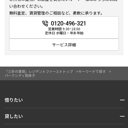
10分以内
15分以内
い合わせください。
無料査定、賃貸管理のご相談など、柔軟に承ります。
他条件
0120-496-321
営業時間 9:30~18:00
定休日 水曜日・年末年始
当社限定物件
専任物件
サービス詳細
三井の賃貸物件
申込無し物件のみ表示
ペット可・相談
楽器可・相談
「三井の賃貸」レジデントファーストトップ
キーワードで探す
パークシティ我孫子
入居可能日
開閉
借りたい
検索する
より詳細な絞り込み
開閉
貸したい
人気エリアから探す
賃貸運営
建物施設やお部屋の設備、方位、階数などの絞り込みが