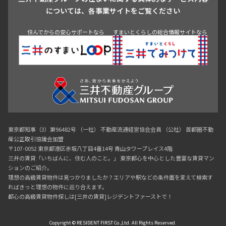
青山
渋谷
東京・大手町
新宿
品川
目黒・中目黒
については、各事業サイトをご覧ください
神田・御茶ノ水・秋葉原
初台・幡ヶ谷・笹塚
住んでからの安心サポートなら
すまいとくらしの総合情報サイトなら
東京都知事（3）第96482号 （一社） 不動産流通経営協会会員 （公社） 首都圏不動
産公正取引協議会加盟
〒107-0052 東京都港区赤坂八丁目4番14号 青山タワープレイス4階
三井の賃貸「いちばんに、住む人のこと。」 東京都心を中心とした豊富な賃貸マン
ションのご紹介。
理想の高級賃貸物件は見つかりましたか？エリアや駅などの条件面を変えて検索す
ればきっと理想の物件に巡り合えます。
都心の高級賃貸物件探しは[三井の賃貸]レジデントファーストで！
Copyright © RESIDENT FIRST Co.,Ltd. All Rights Reserved.