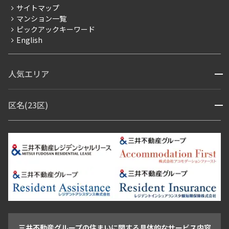
サイトマップ
賃料改定
マンション一覧
ピックアックキーワード
フリーレント
English
ペット可
コンシェルジュ付き
人気エリア
開閉
ブランドマンション
赤坂・六本木
広尾・麻布・麻布十番
虎ノ門・麻布台
区名(23区)
開閉
青山・表参道・原宿
白金・目黒
高輪・五反田・大崎
恵比寿・代官山・中目黒
渋谷・松濤・代々木上原
番町・四谷・九段
港区
渋谷区
中央区
新宿区
文京区
千代田区
目黒区
日本橋・銀座
市ヶ谷・神楽坂・飯田橋
三田・芝・浜松町
品川区
世田谷区
大田区
江東区
台東区
墨田区
中野区
芝浦・汐留・品川
月島・勝どき・豊洲
本郷・春日・小石川
豊島区
杉並区
板橋区
北区
練馬区
荒川区
足立区
新宿・代々木
目白・高田馬場・早稲田
中野・荻窪
葛飾区
江戸川区
池尻大橋・三軒茶屋
祐天寺・学芸大学・自由が丘
駒沢・用賀・二子玉川
成城・砧
池袋・板橋・王子
戸越・大井・蒲田
三井不動産グループの住まいに関する具体的なサービス内容