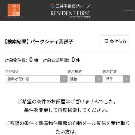
再検索ナビゲーション
検索結果の絞り込み
検索結果
パークシティ我孫子
条件保存
賃料
〜
0
0
対象物件数
棟
対象お部屋数
件
管理費/共益費含む
並び替え
表示形式
表示件数
礼金なし
敷金なし
礼金１ヶ月以下
フリーレント付き
ご希望の条件のお部屋はございませんでした。
条件を変更して再度検索してください。
間取り
ご希望の条件で新着物件情報の自動メール配信を受け取り
1R〜1K
1DK〜1LDK
たい方は、
2LDK
3LDK