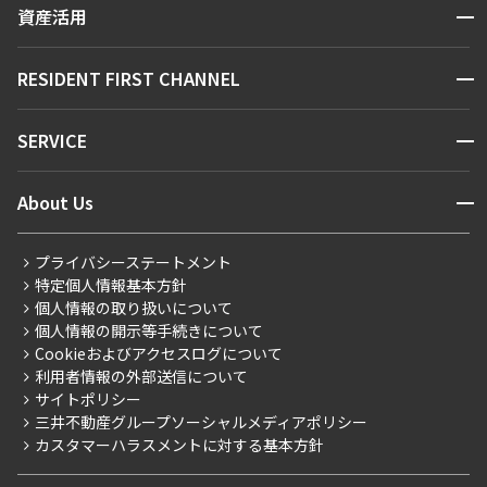
区から探す
開閉
資産活用
できます
お問い合わせ
駅・沿線から探す
販売マンション
地図から探す
開閉
RESIDENT FIRST CHANNEL
設定する
お問い合わせ
キーワードから探す
NEWS
開閉
SERVICE
新着情報から探す
マンションレポート
検索対象お部屋数
ニュースから探す
営業窓口
商店街のある暮らし
開閉
About Us
0
新着募集情報
会員ページ
住まいのコラム
件
レジデントファーストについて
RESIDENT FIRST MEMBERS登録
RESIDENT FIRST MEMBERS登録
こだわりから探す
プライバシーステートメント
お部屋を再検索
会社情報
ご入居・提携サービス
特定個人情報基本方針
こだわり一覧
事業案内
個人情報の取り扱いについて
お部屋探しからご契約まで
プレミアムマンション
個人情報の開示等手続きについて
採用情報
よくあるご質問
Cookieおよびアクセスログについて
新築
ニュースリリース
社宅紹介
利用者情報の外部送信について
当社限定（港区・渋谷区）
サイトポリシー
お問い合わせ
【仲介会社様向け】当社仲介事業部取り扱い物件入居申込
三井不動産グループソーシャルメディアポリシー
当社限定（港区・渋谷区以外）
カスタマーハラスメントに対する基本方針
三井不動産企画
分譲賃貸