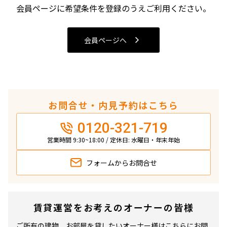
4LDK〜
会員ページに希望条件を登録のうえご利用ください。
専有面積
会員ページへ
〜
築年数
お問合せ・内見予約はこちら
指定なし
新築
0120-321-719
1年以内
3年以内
5年以内
10年以内
営業時間 9:30~18:00 / 定休日: 水曜日・年末年始
15年以内
20年以内
25年以内
30年以内
フォームから
お問合せ
駅から徒歩
賃貸運営をお考えのオーナーの皆様
指定なし
1分以内
3分以内
5分以内
ご所有の建物、お部屋を貸したいオーナー様はこちらにお問