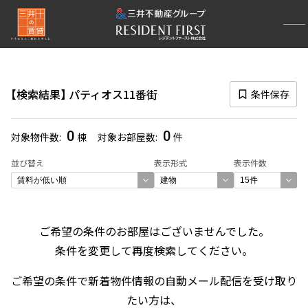
再検索ナビゲーション
検索結果の絞り込み
検索結果
パティオス11番街
条件保存
賃料
〜
0
0
対象物件数
棟
対象お部屋数
件
管理費/共益費含む
並び替え
表示形式
表示件数
礼金なし
敷金なし
礼金１ヶ月以下
フリーレント付き
ご希望の条件のお部屋はございませんでした。
条件を変更して再度検索してください。
間取り
ご希望の条件で新着物件情報の自動メール配信を受け取り
1R〜1K
1DK〜1LDK
たい方は、
2LDK
3LDK