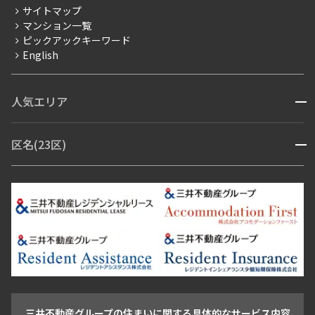
サイトマップ
賃料改定
マンション一覧
ピックアックキーワード
フリーレント
English
ペット可
コンシェルジュ付き
人気エリア
開閉
ブランドマンション
赤坂・六本木
広尾・麻布・麻布十番
虎ノ門・麻布台
区名(23区)
開閉
青山・表参道・原宿
白金・目黒
高輪・五反田・大崎
恵比寿・代官山・中目黒
渋谷・松濤・代々木上原
番町・四谷・九段
港区
渋谷区
中央区
新宿区
文京区
千代田区
目黒区
日本橋・銀座
市ヶ谷・神楽坂・飯田橋
三田・芝・浜松町
品川区
世田谷区
大田区
江東区
台東区
墨田区
中野区
芝浦・汐留・品川
月島・勝どき・豊洲
本郷・春日・小石川
豊島区
杉並区
板橋区
北区
練馬区
荒川区
足立区
新宿・代々木
目白・高田馬場・早稲田
中野・荻窪
葛飾区
江戸川区
池尻大橋・三軒茶屋
祐天寺・学芸大学・自由が丘
駒沢・用賀・二子玉川
成城・砧
池袋・板橋・王子
戸越・大井・蒲田
三井不動産グループの住まいに関する具体的なサービス内容