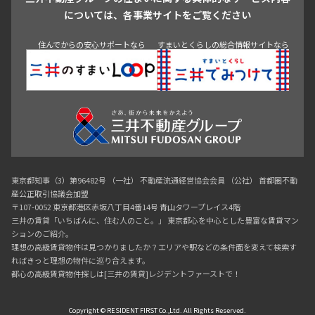
青山
渋谷
東京・大手町
新宿
品川
目黒・中目黒
については、各事業サイトをご覧ください
神田・御茶ノ水・秋葉原
初台・幡ヶ谷・笹塚
住んでからの安心サポートなら
すまいとくらしの総合情報サイトなら
東京都知事（3）第96482号 （一社） 不動産流通経営協会会員 （公社） 首都圏不動
産公正取引協議会加盟
〒107-0052 東京都港区赤坂八丁目4番14号 青山タワープレイス4階
三井の賃貸「いちばんに、住む人のこと。」 東京都心を中心とした豊富な賃貸マン
ションのご紹介。
理想の高級賃貸物件は見つかりましたか？エリアや駅などの条件面を変えて検索す
ればきっと理想の物件に巡り合えます。
都心の高級賃貸物件探しは[三井の賃貸]レジデントファーストで！
Copyright © RESIDENT FIRST Co.,Ltd. All Rights Reserved.