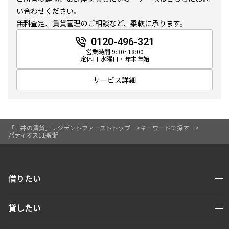
10分以内
15分以内
い合わせください。
無料査定、賃貸管理のご相談など、柔軟に承ります。
他条件
0120-496-321
営業時間 9:30~18:00
定休日 水曜日・年末年始
当社限定物件
専任物件
サービス詳細
三井の賃貸物件
申込無し物件のみ表示
ペット可・相談
楽器可・相談
「三井の賃貸」レジデントファーストトップ
キーワードで探す
パティオス11番街
入居可能日
開閉
借りたい
検索する
より詳細な絞り込み
開閉
貸したい
人気エリアから探す
賃貸運営
建物施設やお部屋の設備、方位、階数などの絞り込みが