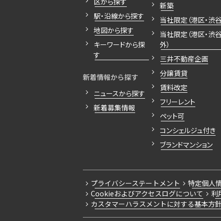
区から探す
新築
駅・沿線から探す
当社限定（港区・渋谷
地図から探す
当社限定（港区・渋
キーワードから探
外）
す
三井不動産企画
分譲賃貸
新着情報から探す
賃料改定
ニュースから探す
フリーレント
新着募集情報
ペット可
コンシェルジュ付き
ブランドマンション
プライバシーステートメント
特定個人
Cookieおよびアクセスログについて
利
カスタマーハラスメントに対する基本方