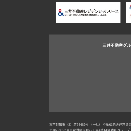
三井不動産グ
東京都知事（3）第96482号 （一社） 不動産流通経営
〒107-0052 東京都港区赤坂八丁目4番14号 青山タワー