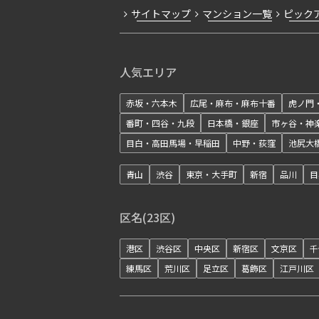
サイトマップ
マンション一覧
ピック
人気エリア
赤坂・六本木
広尾・麻布・麻布十番
虎ノ門
番町・四谷・九段
日本橋・銀座
市ヶ谷・神
目白・高田馬場・早稲田
中野・荻窪
池尻大
青山
渋谷
東京・大手町
新宿
品川
目
区名(23区)
港区
渋谷区
中央区
新宿区
文京区
千
練馬区
荒川区
足立区
葛飾区
江戸川区