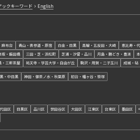
アックキーワード
English
・麻布台
青山・表参道・原宿
白金・目黒
高輪・五反田・大崎
恵比寿・
楽坂・飯田橋
三田・芝・浜松町
芝浦・汐留・品川
月島・勝どき・豊洲
橋・三軒茶屋
祐天寺・学芸大学・自由が丘
駒沢・用賀・二子玉川
成城・砧
黒・中目黒
神田・御茶ノ水・秋葉原
初台・幡ヶ谷・笹塚
代田区
目黒区
品川区
世田谷区
大田区
江東区
台東区
墨田区