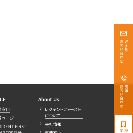
お問い合わせ
Webで
お問い合わせ
電話で
開閉
開閉
ICE
About Us
業窓口
レジデントファースト
について
員ページ
会社情報
SIDENT FIRST
MBERS登録
事業案内