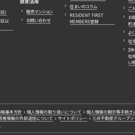
開閉
資産活用
住まいのコラム
ご
販売マンション
区）
RESIDENT FIRST
お
お問い合わせ
谷区以
MEMBERS登録
約
よ
社
【
社
い
情報基本方針
個人情報の取り扱いについて
個人情報の開示等手続き
用者情報の外部送信について
サイトポリシー
三井不動産グループソ
針