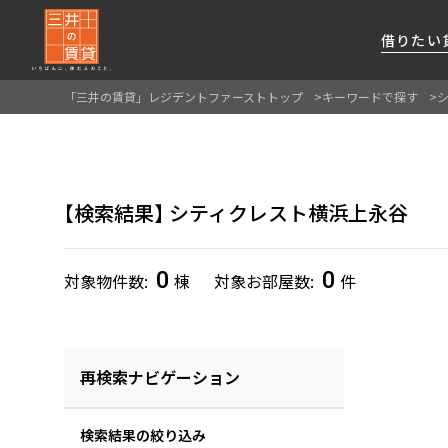
借りたい
「三井の賃貸」レジデントファーストトップ
キーワードで探す
About Us
借りたい
貸したい
資産活用
RESIDENT
SERVICE
FIRST CHANNEL
私たちレジデントファーストの思いや
厳選した都心の上質な賃貸マンションを数多
賃貸運営をお考えのオーナー様に
分譲マンションのご購入、売却の
レジデントファーストが提供する
検索結果
シティクレスト横浜上永谷
ご提供するサービスをご紹介します
くご提案します
最適なプランをご提案します
ご相談も承ります
各種サービスをご紹介します
新しい住まいと暮らしの探しに関わる
様々な情報を発信します
0
0
対象物件数
棟
対象お部屋数
件
再検索ナビゲーション
検索結果の絞り込み