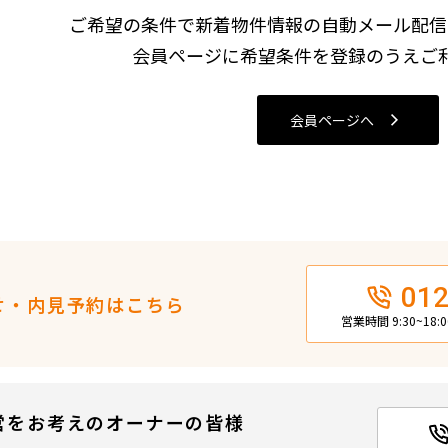
込
ご希望の条件で新着物件情報の自動メール配信
新着募集情報
フリーレント
会員ページに希望条件を登録のうえご
ペット可
コンシェルジュ付き
会員ページへ
ブランドマンション
012
せ・内見予約はこちら
営業時間 9:30~18
営をお考えのオーナーの皆様