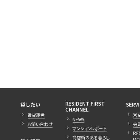
開閉
開閉
RESIDENT FIRST
貸したい
SERV
開閉
CHANNEL
賃貸運営
営
NEWS
お問い合わせ
会
マンションレポート
RE
商店街のある暮らし
ME