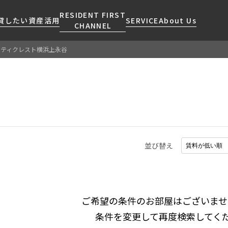
RESIDENT FIRST
貸したい
資産活用
SERVICE
About Us
CHANNEL
シティクレスト横浜上永谷
検索する
こだわりから探す
レジデントファーストについて
賃貸運営
販売マンション
NEWS
営業窓口
会社情報
お問い合わせ
お問い合わせ
マンションレポート
会員ページ
人気エリアから探す
こだわり一覧
事業案内
商店街のある暮らし
RESIDENT FIRST
区から探す
プレミアムマンション
MEMBERS登録
採用情報
住まいのコラム
駅・沿線から探す
新築
ご入居・提携サービス
並び替え
ニュースリリース
RESIDENT FIRST
地図から探す
当社限定(港区・渋谷区)
MEMBERS登録
お部屋探しからご契約まで
お問い合わせ
キーワードから探す
当社限定(港区・渋谷区以外)
よくあるご質問
三井不動産企画
社宅紹介
ご希望の条件のお部屋はございませ
新着情報から探す
分譲賃貸
条件を変更して再度検索してく
【仲介会社様向け】当社仲介
ニュースから探す
賃料改定
事業部取り扱い物件入居申