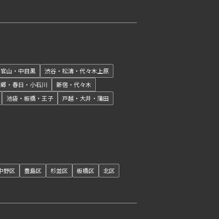
開閉
代官山・中目黒
渋谷・松濤・代々木上原
本郷・春日・小石川
新宿・代々木
池袋・板橋・王子
戸越・大井・蒲田
開閉
中野区
豊島区
杉並区
板橋区
北区