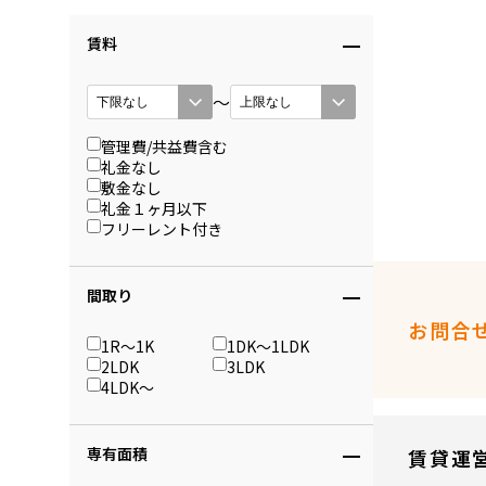
賃料
〜
管理費/共益費含む
礼金なし
敷金なし
礼金１ヶ月以下
フリーレント付き
間取り
お問合
1R〜1K
1DK〜1LDK
2LDK
3LDK
4LDK〜
専有面積
賃貸運