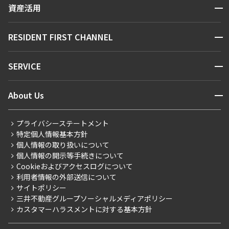
区から探す
開閉
資産活用
できます
お問い合わせ
駅・沿線から探す
販売マンション
地図から探す
開閉
RESIDENT FIRST CHANNEL
設定する
お問い合わせ
キーワードから探す
NEWS
開閉
SERVICE
新着情報から探す
マンションレポート
検索対象お部屋数
ニュースから探す
営業窓口
商店街のある暮らし
開閉
About Us
0
新着募集情報
会員ページ
住まいのコラム
件
レジデントファーストについて
RESIDENT FIRST MEMBERS登録
RESIDENT FIRST MEMBERS登録
こだわりから探す
プライバシーステートメント
お部屋を再検索
会社情報
ご入居・提携サービス
特定個人情報基本方針
こだわり一覧
事業案内
個人情報の取り扱いについて
お部屋探しからご契約まで
プレミアムマンション
個人情報の開示等手続きについて
採用情報
よくあるご質問
Cookieおよびアクセスログについて
新築
ニュースリリース
社宅紹介
利用者情報の外部送信について
当社限定（港区・渋谷区）
サイトポリシー
お問い合わせ
【仲介会社様向け】当社仲介事業部取り扱い物件入居申込
三井不動産グループソーシャルメディアポリシー
当社限定（港区・渋谷区以外）
カスタマーハラスメントに対する基本方針
三井不動産企画
分譲賃貸