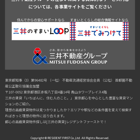
青山
渋谷
東京・大手町
新宿
品川
目黒・中目黒
については、各事業サイトをご覧ください
神田・御茶ノ水・秋葉原
初台・幡ヶ谷・笹塚
住んでからの安心サポートなら
すまいとくらしの総合情報サイトなら
東京都知事（3）第96482号 （一社） 不動産流通経営協会会員 （公社） 首都圏不動
産公正取引協議会加盟
〒107-0052 東京都港区赤坂八丁目4番14号 青山タワープレイス4階
三井の賃貸「いちばんに、住む人のこと。」 東京都心を中心とした豊富な賃貸マン
ションのご紹介。
理想の高級賃貸物件は見つかりましたか？エリアや駅などの条件面を変えて検索す
ればきっと理想の物件に巡り合えます。
都心の高級賃貸物件探しは[三井の賃貸]レジデントファーストで！
Copyright © RESIDENT FIRST Co.,Ltd. All Rights Reserved.