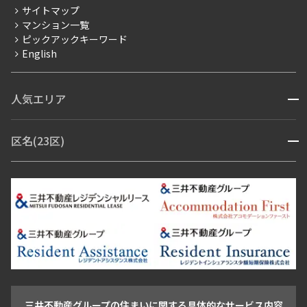
サイトマップ
賃料改定
マンション一覧
ピックアックキーワード
フリーレント
English
ペット可
コンシェルジュ付き
人気エリア
開閉
ブランドマンション
赤坂・六本木
広尾・麻布・麻布十番
虎ノ門・麻布台
区名(23区)
開閉
青山・表参道・原宿
白金・目黒
高輪・五反田・大崎
恵比寿・代官山・中目黒
渋谷・松濤・代々木上原
番町・四谷・九段
港区
渋谷区
中央区
新宿区
文京区
千代田区
目黒区
日本橋・銀座
市ヶ谷・神楽坂・飯田橋
三田・芝・浜松町
品川区
世田谷区
大田区
江東区
台東区
墨田区
中野区
芝浦・汐留・品川
月島・勝どき・豊洲
本郷・春日・小石川
豊島区
杉並区
板橋区
北区
練馬区
荒川区
足立区
新宿・代々木
目白・高田馬場・早稲田
中野・荻窪
葛飾区
江戸川区
池尻大橋・三軒茶屋
祐天寺・学芸大学・自由が丘
駒沢・用賀・二子玉川
成城・砧
池袋・板橋・王子
戸越・大井・蒲田
三井不動産グループの住まいに関する具体的なサービス内容