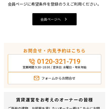
4LDK〜
会員ページに希望条件を登録のうえご利用ください。
専有面積
会員ページへ
〜
築年数
お問合せ・内見予約はこちら
指定なし
新築
0120-321-719
1年以内
3年以内
5年以内
10年以内
営業時間 9:30~18:00 / 定休日: 水曜日・年末年始
15年以内
20年以内
25年以内
30年以内
フォームから
お問合せ
駅から徒歩
賃貸運営をお考えのオーナーの皆様
指定なし
1分以内
3分以内
5分以内
ご所有の建物、お部屋を貸したいオーナー様はこちらにお問