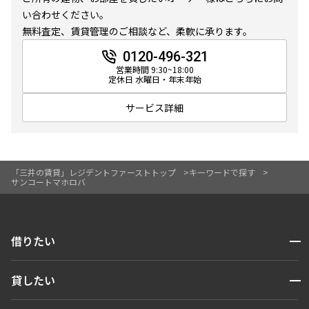
10分以内
15分以内
い合わせください。
無料査定、賃貸管理のご相談など、柔軟に承ります。
他条件
0120-496-321
営業時間 9:30~18:00
定休日 水曜日・年末年始
当社限定物件
専任物件
サービス詳細
三井の賃貸物件
申込無し物件のみ表示
ペット可・相談
楽器可・相談
「三井の賃貸」レジデントファーストトップ
キーワードで探す
サンコートマホロバ
入居可能日
開閉
借りたい
検索する
より詳細な絞り込み
開閉
貸したい
人気エリアから探す
賃貸運営
建物施設やお部屋の設備、方位、階数などの絞り込みが