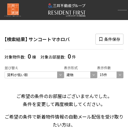
再検索ナビゲーション
検索結果の絞り込み
検索結果
サンコートマホロバ
条件保存
賃料
〜
0
0
対象物件数
棟
対象お部屋数
件
管理費/共益費含む
並び替え
表示形式
表示件数
礼金なし
敷金なし
礼金１ヶ月以下
フリーレント付き
ご希望の条件のお部屋はございませんでした。
条件を変更して再度検索してください。
間取り
ご希望の条件で新着物件情報の自動メール配信を受け取り
1R〜1K
1DK〜1LDK
たい方は、
2LDK
3LDK