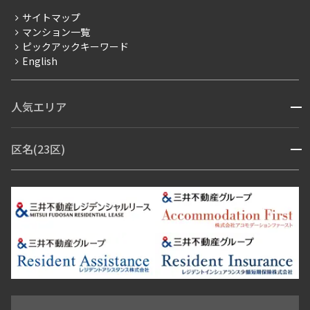
分譲賃貸
サイトマップ
賃料改定
マンション一覧
ピックアックキーワード
フリーレント
English
ペット可
コンシェルジュ付き
人気エリア
開閉
ブランドマンション
赤坂・六本木
広尾・麻布・麻布十番
虎ノ門・麻布台
区名(23区)
開閉
青山・表参道・原宿
白金・目黒
高輪・五反田・大崎
恵比寿・代官山・中目黒
渋谷・松濤・代々木上原
番町・四谷・九段
港区
渋谷区
中央区
新宿区
文京区
千代田区
目黒区
日本橋・銀座
市ヶ谷・神楽坂・飯田橋
三田・芝・浜松町
品川区
世田谷区
大田区
江東区
台東区
墨田区
中野区
芝浦・汐留・品川
月島・勝どき・豊洲
本郷・春日・小石川
豊島区
杉並区
板橋区
北区
練馬区
荒川区
足立区
新宿・代々木
目白・高田馬場・早稲田
中野・荻窪
葛飾区
江戸川区
池尻大橋・三軒茶屋
祐天寺・学芸大学・自由が丘
駒沢・用賀・二子玉川
成城・砧
池袋・板橋・王子
戸越・大井・蒲田