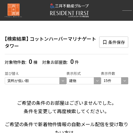
再検索ナビゲーション
検索結果の絞り込み
検索結果
コットンハーバーマリナゲート
賃料
条件保存
タワー
〜
0
0
対象物件数
棟
対象お部屋数
件
管理費/共益費含む
並び替え
表示形式
表示件数
礼金なし
敷金なし
礼金１ヶ月以下
フリーレント付き
ご希望の条件のお部屋はございませんでした。
条件を変更して再度検索してください。
間取り
ご希望の条件で新着物件情報の自動メール配信を受け取り
1R〜1K
1DK〜1LDK
2LDK
3LDK
たい方は、