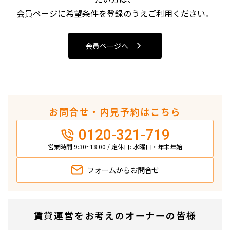
4LDK〜
会員ページに希望条件を登録のうえご利用ください。
専有面積
会員ページへ
〜
築年数
お問合せ・内見予約はこちら
指定なし
新築
0120-321-719
1年以内
3年以内
5年以内
10年以内
営業時間 9:30~18:00 / 定休日: 水曜日・年末年始
15年以内
20年以内
25年以内
30年以内
フォームから
お問合せ
駅から徒歩
賃貸運営をお考えのオーナーの皆様
指定なし
1分以内
3分以内
5分以内