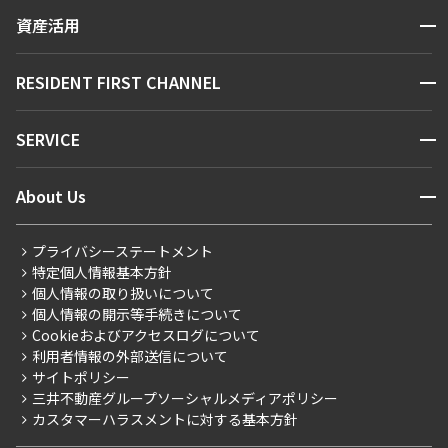
賃貸運営
区から探す
できます
開閉
資産活用
お問い合わせ
駅・沿線から探す
販売マンション
地図から探す
設定する
開閉
RESIDENT FIRST CHANNEL
お問い合わせ
キーワードから探す
NEWS
開閉
SERVICE
新着情報から探す
マンションレポート
検索対象お部屋数
ニュースから探す
営業窓口
商店街のある暮らし
開閉
About Us
0
件
新着募集情報
会員ページ
住まいのコラム
レジデントファーストについて
RESIDENT FIRST MEMBERS登録
RESIDENT FIRST MEMBERS登録
お部屋を再検索
こだわりから探す
プライバシーステートメント
会社情報
ご入居・提携サービス
特定個人情報基本方針
こだわり一覧
事業案内
個人情報の取り扱いについて
お部屋探しからご契約まで
プレミアムマンション
個人情報の開示等手続きについて
採用情報
よくあるご質問
Cookieおよびアクセスログについて
新築
ニュースリリース
社宅紹介
利用者情報の外部送信について
当社限定（港区・渋谷区）
サイトポリシー
お問い合わせ
【仲介会社様向け】当社仲介事業部取り扱い物件入居申込
三井不動産グループソーシャルメディアポリシー
当社限定（港区・渋谷区以外）
カスタマーハラスメントに対する基本方針
三井不動産企画