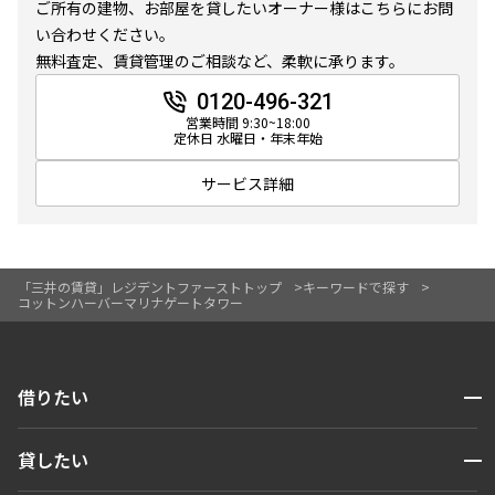
ご所有の建物、お部屋を貸したいオーナー様はこちらにお問
10分以内
15分以内
い合わせください。
無料査定、賃貸管理のご相談など、柔軟に承ります。
他条件
0120-496-321
営業時間 9:30~18:00
当社限定物件
定休日 水曜日・年末年始
専任物件
三井の賃貸物件
サービス詳細
申込無し物件のみ表示
ペット可・相談
楽器可・相談
「三井の賃貸」レジデントファーストトップ
キーワードで探す
コットンハーバーマリナゲートタワー
入居可能日
開閉
借りたい
検索する
より詳細な絞り込み
開閉
貸したい
人気エリアから探す
建物施設やお部屋の設備、方位、階数などの絞り込みが