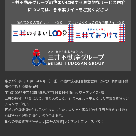
三井不動産グループの住まいに関する具体的なサービス内容
青山
渋谷
東京・大手町
新宿
品川
目黒・中目黒
については、各事業サイトをご覧ください
神田・御茶ノ水・秋葉原
初台・幡ヶ谷・笹塚
住んでからの安心サポートなら
すまいとくらしの総合情報サイトなら
東京都知事（3）第96482号 （一社） 不動産流通経営協会会員 （公社） 首都圏不動
産公正取引協議会加盟
〒107-0052 東京都港区赤坂八丁目4番14号 青山タワープレイス4階
三井の賃貸「いちばんに、住む人のこと。」 東京都心を中心とした豊富な賃貸マン
ションのご紹介。
理想の高級賃貸物件は見つかりましたか？エリアや駅などの条件面を変えて検索す
ればきっと理想の物件に巡り合えます。
都心の高級賃貸物件探しは[三井の賃貸]レジデントファーストで！