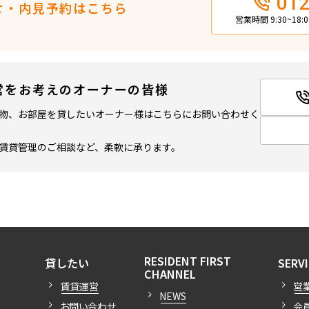
012
0円
せ・内見予約はこちら
営業時間 9:30~18
261,000円
6階
1.0ヶ月
1LDK
６２０
1.0ヶ月
37
営をお考えのオーナーの皆様
0円
物、お部屋を貸したいオーナー様はこちらにお問い合わせく
賃貸管理のご相談など、柔軟に承ります。
261,000円
6階
1.0ヶ月
1LDK+W
６１９
1.0ヶ月
38
0円
262,000円
7階
1.0ヶ月
1LDK+W
開閉
７１９
開閉
1.0ヶ月
38
RESIDENT FIRST
0円
貸したい
SERV
開閉
CHANNEL
賃貸運営
営
NEWS
お問い合わせ
会