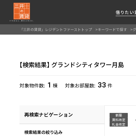
借りたい
「三井の賃貸」レジデントファーストトップ
キーワードで探す
About Us
借りたい
貸したい
資産活用
RESIDENT
SERVICE
FIRST CHANNEL
私たちレジデントファーストの思いや
厳選した都心の上質な賃貸マンションを数多
賃貸運営をお考えのオーナー様に
分譲マンションのご購入、売却の
レジデントファーストが提供する
検索結果
グランドシティタワー月島
ご提供するサービスをご紹介します
くご提案します
最適なプランをご提案します
ご相談も承ります
各種サービスをご紹介します
新しい住まいと暮らしの探しに関わる
様々な情報を発信します
1
33
対象物件数
棟
対象お部屋数
件
再検索ナビゲーション
新築
賃料改定
礼金改定
検索結果の絞り込み