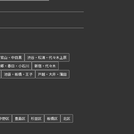
＋WIC＋SIC
駅近
.69㎡
ペット可
追加
タワー
フリーレント
新築
三井の賃貸
お問合せ
開閉
＋WIC＋SIC
駅近
.69㎡
ペット可
追加
タワー
代官山・中目黒
渋谷・松濤・代々木上原
フリーレント
本郷・春日・小石川
新宿・代々木
池袋・板橋・王子
戸越・大井・蒲田
新築
三井の賃貸
お問合せ
＋WIC＋SIC
駅近
.69㎡
ペット可
追加
タワー
フリーレント
開閉
新築
中野区
豊島区
杉並区
板橋区
北区
三井の賃貸
お問合せ
＋WIC＋SIC
駅近
.69㎡
ペット可