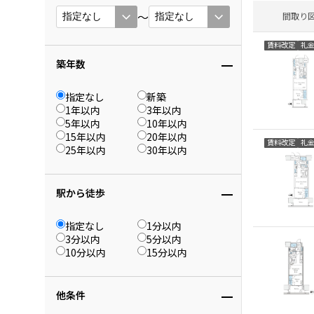
〜
間取り
賃料改定
礼
築年数
指定なし
新築
1年以内
3年以内
5年以内
10年以内
15年以内
20年以内
賃料改定
礼
25年以内
30年以内
駅から徒歩
指定なし
1分以内
3分以内
5分以内
10分以内
15分以内
他条件