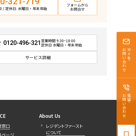
0-321-719
追加
フォームから
タワー
:00 / 定休日: 水曜日・年末年始
お問合せ
新築
お問合せ
+WIC+N
三井の賃貸
.66㎡
駅近
追加
営業時間 9:30~18:00
0120-496-321
タワー
定休日 水曜日・年末年始
お問い合わせ
Webで
サービス詳細
新築
お問合せ
IC＋SIC＋N
三井の賃貸
.69㎡
駅近
追加
タワー
お問い合わせ
電話で
新築
お問合せ
IC＋SIC＋N
三井の賃貸
.69㎡
開閉
開閉
駅近
ICE
About Us
追加
タワー
業窓口
レジデントファースト
について
員ページ