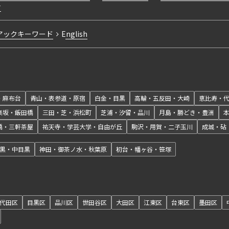
271,000円
針
15階
無
1LDK+N
１５２０
無
38
20,000円
アックキーワード
English
272,000円
16階
無
1LDK+N
１６２０
無
38
20,000円
・麻布台
青山・表参道・原宿
白金・目黒
高輪・五反田・大崎
恵比寿・
楽坂・飯田橋
三田・芝・浜松町
芝浦・汐留・品川
月島・勝どき・豊洲
橋・三軒茶屋
祐天寺・学芸大学・自由が丘
駒沢・用賀・二子玉川
成城・砧
280,000円
19階
無
1LDK+N
黒・中目黒
神田・御茶ノ水・秋葉原
初台・幡ヶ谷・笹塚
１９０７
無
38
20,000円
代田区
目黒区
品川区
世田谷区
大田区
江東区
台東区
墨田区
282,000円
21階
無
1LDK+N
２１０７
無
38
20,000円