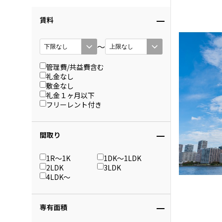
賃料
〜
管理費/共益費含む
礼金なし
敷金なし
礼金１ヶ月以下
フリーレント付き
間取り
1R〜1K
1DK〜1LDK
2LDK
3LDK
4LDK〜
専有面積