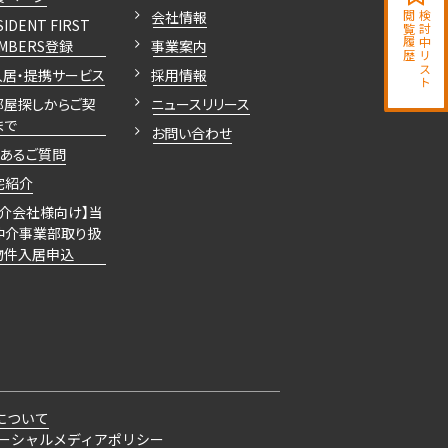
新築
会社情報
閲覧履歴
検討中リスト
三井の賃貸
SIDENT FIRST
お問合せ
＋WIC＋SIC
駅近
MBERS登録
事業案内
.69㎡
ペット可
追加
入居・提携サービス
採用情報
タワー
フリーレント
部屋探しからご契
ニュースリリース
まで
お問い合わせ
新築
くあるご質問
三井の賃貸
お問合せ
＋WIC＋SIC
駅近
宅紹介
.69㎡
ペット可
追加
仲介会社様向け】当
タワー
仲介事業部取り扱
フリーレント
物件入居申込
新築
三井の賃貸
お問合せ
+N＋WIC
駅近
.66㎡
ペット可
追加
タワー
フリーレント
について
新築
ーシャルメディアポリシー
三井の賃貸
お問合せ