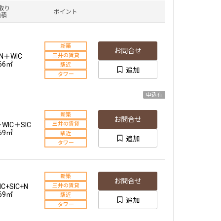
取り
ポイント
面積
新築
お問合せ
+N＋WIC
三井の賃貸
.66㎡
駅近
追加
タワー
申込有
新築
お問合せ
＋WIC＋SIC
三井の賃貸
.69㎡
駅近
追加
タワー
新築
お問合せ
IC+SIC+N
三井の賃貸
.69㎡
駅近
追加
タワー