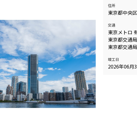
住所
込
新着募集情報
フリーレント
東京都中央
ペット可
交通
東京メトロ 
コンシェルジュ付き
東京都交通局
ブランドマンション
東京都交通局
竣工日
2026年06月