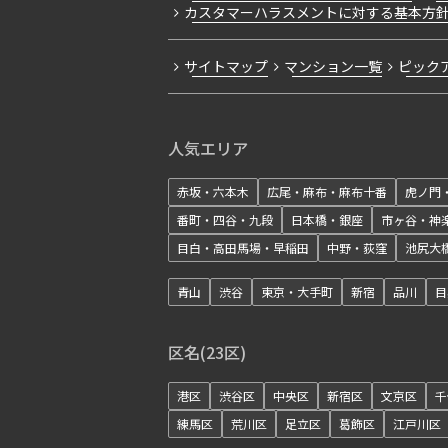
カスタマーハラスメントに対する基本方
サイトマップ
マンション一覧
ピック
人気エリア
赤坂・六本木
広尾・麻布・麻布十番
虎ノ門
番町・四谷・九段
日本橋・銀座
市ヶ谷・神
目白・高田馬場・早稲田
中野・荻窪
池尻大
青山
渋谷
東京・大手町
新宿
品川
目
区名(23区)
港区
渋谷区
中央区
新宿区
文京区
千
練馬区
荒川区
足立区
葛飾区
江戸川区