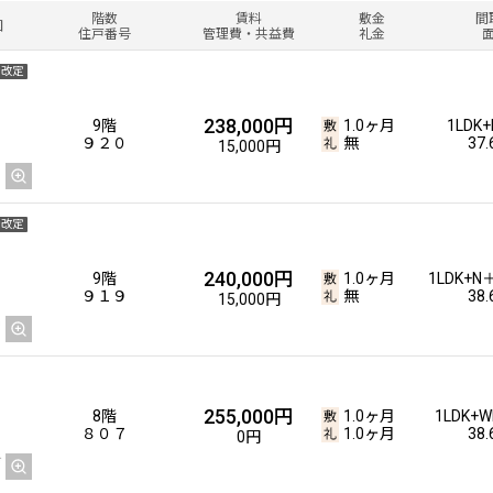
階数
賃料
敷金
間
図
住戸番号
管理費・共益費
礼金
金改定
238,000円
9階
1.0ヶ月
1LDK
９２０
無
37
15,000円
金改定
240,000円
9階
1.0ヶ月
1LDK+N
９１９
無
38
15,000円
255,000円
8階
1.0ヶ月
1LDK+W
８０７
1.0ヶ月
38
0円