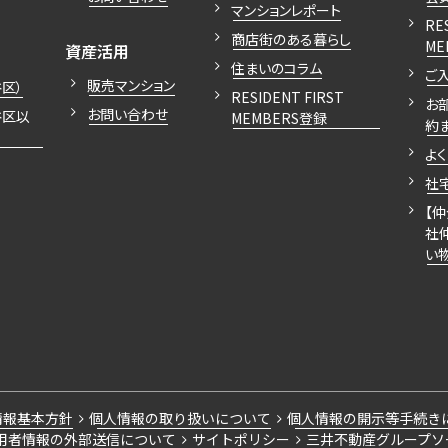
マンションレポート
RE
商店街のある暮らし
269,000円
13階
無
1LDK+N
開閉
ME
資産活用
１３１８
無
38
20,000円
住まいのコラム
ご
販売マンション
区）
RESIDENT FIRST
お
お問い合わせ
谷区以
MEMBERS登録
約
よ
270,000円
14階
無
1LDK+N
社
１４２０
無
38
20,000円
【
社
い
270,000円
17階
無
1LDK
１７２１
無
37
20,000円
情報基本方針
個人情報の取り扱いについて
個人情報の開示等手続き
用者情報の外部送信について
サイトポリシー
三井不動産グループソ