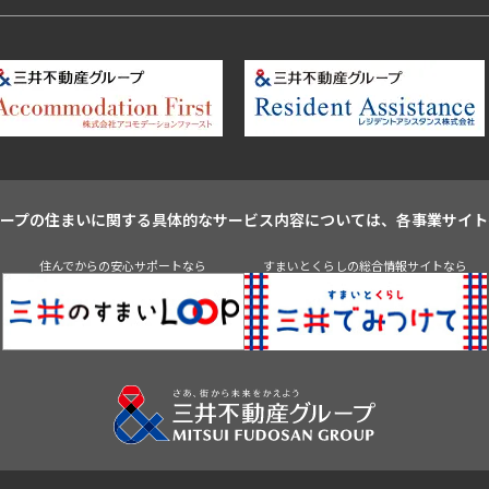
283,000円
22階
無
1LDK+N
２２０７
無
38
20,000円
ループの住まいに関する具体的なサービス内容については、各事業サイト
住んでからの安心サポートなら
すまいとくらしの総合情報サイトなら
288,000円
27階
無
1LDK+N
２７０７
無
38
20,000円
289,000円
28階
無
1LDK+N
２８０７
無
38
20,000円