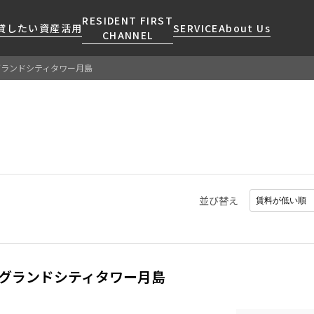
RESIDENT FIRST
貸したい
資産活用
SERVICE
About Us
CHANNEL
グランドシティタワー月島
検索する
こだわりから探す
レジデントファーストについて
賃貸運営
販売マンション
NEWS
営業窓口
会社情報
お問い合わせ
お問い合わせ
マンションレポート
会員ページ
人気エリアから探す
こだわり一覧
事業案内
商店街のある暮らし
RESIDENT FIRST
区から探す
プレミアムマンション
MEMBERS登録
採用情報
住まいのコラム
駅・沿線から探す
新築
ご入居・提携サービス
並び替え
ニュースリリース
RESIDENT FIRST
地図から探す
当社限定(港区・渋谷区)
MEMBERS登録
お部屋探しからご契約まで
お問い合わせ
キーワードから探す
当社限定(港区・渋谷区以外)
よくあるご質問
三井不動産企画
社宅紹介
グランドシティタワー月島
新着情報から探す
分譲賃貸
【仲介会社様向け】当社仲介
ニュースから探す
賃料改定
事業部取り扱い物件入居申