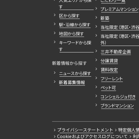
人気エリアから探
こだわり一覧
す
プレミアムマンション
区から探す
新築
駅・沿線から探す
当社限定（港区・渋谷
地図から探す
当社限定（港区・渋
キーワードから探
外）
す
三井不動産企画
分譲賃貸
新着情報から探す
賃料改定
ニュースから探す
フリーレント
新着募集情報
ペット可
コンシェルジュ付き
ブランドマンション
プライバシーステートメント
特定個人
Cookieおよびアクセスログについて
利